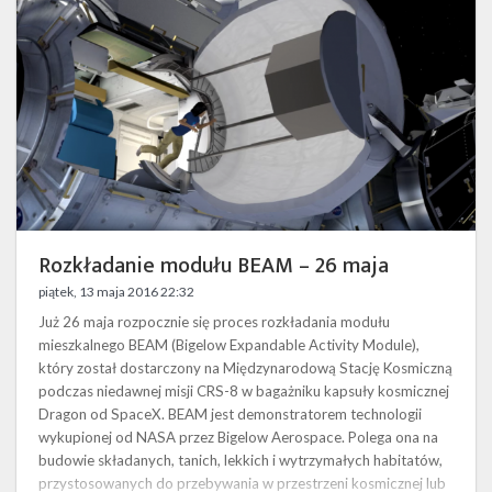
26
maja
Rozkładanie modułu BEAM – 26 maja
piątek, 13 maja 2016 22:32
Już 26 maja rozpocznie się proces rozkładania modułu
mieszkalnego BEAM (Bigelow Expandable Activity Module),
który został dostarczony na Międzynarodową Stację Kosmiczną
podczas niedawnej misji CRS-8 w bagażniku kapsuły kosmicznej
Dragon od SpaceX. BEAM jest demonstratorem technologii
wykupionej od NASA przez Bigelow Aerospace. Polega ona na
budowie składanych, tanich, lekkich i wytrzymałych habitatów,
przystosowanych do przebywania w przestrzeni kosmicznej lub