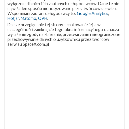
wyłącznie dla nich i ich zaufanych usługodawców. Dane te nie
są w żaden sposób monetyzowane przez twórców serwisu.
Wspomniani zaufani usługodawcy to:
Google Analytics
,
Trwają przygotowania do powrotu Dragona
Hotjar
,
Matomo
,
OVH
.
na Ziemię
Dalsze przeglądanie tej strony, scrollowanie jej, a w
szczególności zamknięcie tego okna informacyjnego oznacza
poniedziałek, 9 maja 2016 20:27
wyrażenie zgody na zbieranie, przetwarzanie i nieograniczone
przechowywanie danych o użytkowniku przez twórców
Załoga Międzynarodowej Stacji Kosmicznej przygotowuje
serwisu SpaceX.com.pl
Dragona do powrotu na Ziemię, planowanego na 11 maja. Trwa
pakowanie eksperymentów i sprzętu, który zostanie
przetransportowany na pokładzie Dragona (CRS-8),
sprawdzane są również systemy statku i procedury związane z
odłączeniem go od ISS. Na pokładzie statku wrócą między
innymi dwie zamrażarki z próbkami z eksperymentów
przeprowadzonych w ciągu ostatniego roku. W tej chwili statek
zacumowany jest do modułu Harmony. W środę, 11 maja, …
NAJBLIŻSZY START
Starlink
Group