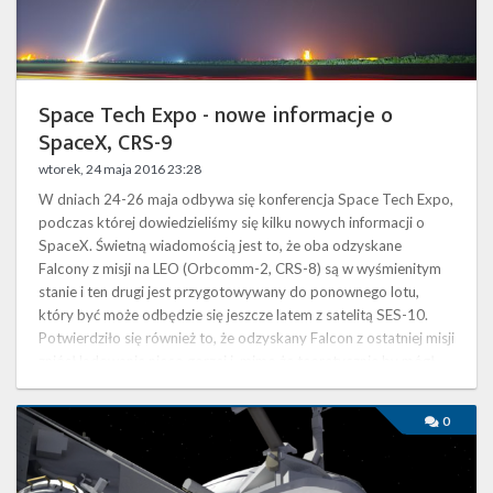
Twitter
Kalendarze
Space Tech Expo - nowe informacje o
SpaceX, CRS-9
wtorek, 24 maja 2016 23:28
W dniach 24-26 maja odbywa się konferencja Space Tech Expo,
podczas której dowiedzieliśmy się kilku nowych informacji o
SpaceX. Świetną wiadomością jest to, że oba odzyskane
Falcony z misji na LEO (Orbcomm-2, CRS-8) są w wyśmienitym
stanie i ten drugi jest przygotowywany do ponownego lotu,
który być może odbędzie się jeszcze latem z satelitą SES-10.
Potwierdziło się również to, że odzyskany Falcon z ostatniej misji
zniósł lądowanie nieco gorzej i, mimo że teoretycznie by mógł,
to już nigdzie …
Rozkładanie
0
modułu
BEAM
–