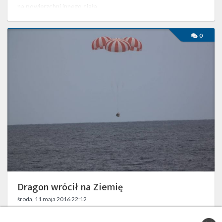
na powierzchni innego ciała …
Dragon
0
wrócił
na
Ziemię
Dragon wrócił na Ziemię
środa, 11 maja 2016 22:12
Dzisiaj, po miesiącu pobytu na Międzynarodowej Stacji