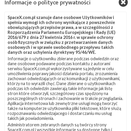
Informacje o polityce prywatności
Kosmicznej i dostarczeniu zapasów oraz testowego modułu
mieszkalnego od Bigelow Aerospace, Dragon wrócił na Ziemię, z
powodzeniem kończąc misję CRS-8. Wodowanie odbyło się na
SpaceX.com.pl szanuje dane osobowe Użytkowników i
spadochronach w Oceanie Spokojnym niedaleko Kalifornii, o
spełnia wymogi ich ochrony wynikające z powszechnie
godzinie 20:54 czasu polskiego (18:54 UTC). Statek kosmiczny
obowiązujących przepisów prawa, a w szczególności z
przywiózł również ze sobą na Ziemię sporo eksperymentów,
Rozporządzenia Parlamentu Europejskiego i Rady (UE)
2016/679 z dnia 27 kwietnia 2016 r. w sprawie ochrony
przeprowadzonych na ISS przez astronautów w ciągu
osób fizycznych w związku z przetwarzaniem danych
ostatniego roku. Dragon jest jedyną …
osobowych i w sprawie swobodnego przepływu takich
danych oraz uchylenia dyrektywy 95/46/WE.
Informacje o użytkowniku zbierane podczas odwiedzin oraz
Trwają
0
dane osobowe podawane podczas kontaktu z autorami
przygotowania
serwisu SpaceX.com.pl wykorzystywane są jedynie w celu
do
umożliwienia poprawy jakości działania portalu, zrozumienia
powrotu
zachowań odwiedzających oraz komunikacji z użytkownikami,
Dragona
którzy na to wyrazili chęć. Dane zbierane o użytkownikach
na
podczas ich odwiedzin zawierają takie informacje jak listę
Ziemię
stron które otworzyli, szczegółowy czas spędzony na
poszczególnych stronach i zachowanie w trakcie przeglądania.
Aplikacja internetowa lub zewnętrzne usługi mogą tworzyć
także na komputerze użytkownika pliki tekstowe, które służą
rozpoznawaniu odwiedzajacego i dostarczaniu mu usług
takich jak powiadomienia.
Administratorem zebranych danych są twórcy strony
SpaceX.com.pl i wszystkie informacje są dostępne tylko i