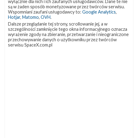
wyłącznie dla nich i ich zaufanych usługodawców. Dane te nie
są w żaden sposób monetyzowane przez twórców serwisu.
Wspomniani zaufani usługodawcy to:
Google Analytics
,
Hotjar
,
Matomo
,
OVH
.
Najbliższe plany SpaceX – listopad 2021
Dalsze przeglądanie tej strony, scrollowanie jej, a w
niedziela, 7 listopada 2021 14:16
szczególności zamknięcie tego okna informacyjnego oznacza
wyrażenie zgody na zbieranie, przetwarzanie i nieograniczone
Po tym, jak w październiku SpaceX nie przeprowadziło żadnego
przechowywanie danych o użytkowniku przez twórców
startu orbitalnego, koniec roku zapowiada się intensywnie. Na
serwisu SpaceX.com.pl
listopad planowane są trzy loty, w tym jeden załogowy, cały czas
trwają również przygotowania do pierwszego startu orbitalnego
rakiety Starship. Najbliższe starty Pierwszy lot orbitalny
zaplanowany na listopad to start rakiety Falcon 9 z platformy
LC-39A z załogową misją Crew-3 do Międzynarodowej Stacji
Kosmicznej (ISS). Na szczycie rakiety znajdzie się załogowa …
NAJBLIŻSZY START
Starlink
Group
17-