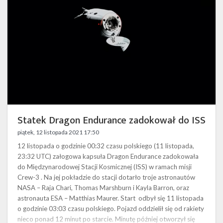
do
ISS
Statek Dragon Endurance zadokował do ISS
piątek, 12 listopada 2021 17:50
12 listopada o godzinie 00:32 czasu polskiego (11 listopada,
23:32 UTC) załogowa kapsuła Dragon Endurance zadokowała
do Międzynarodowej Stacji Kosmicznej (ISS) w ramach misji
Crew-3 . Na jej pokładzie do stacji dotarło troje astronautów
NASA – Raja Chari, Thomas Marshburn i Kayla Barron, oraz
astronauta ESA – Matthias Maurer. Start odbył się 11 listopada
o godzinie 03:03 czasu polskiego. Pojazd oddzielił się od rakiety
nieco ponad 12 minut po starcie. Minutę później otworzył się