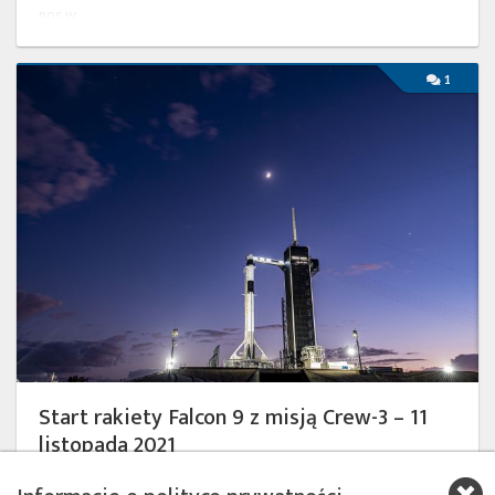
nos w …
Start
1
rakiety
Falcon
9
z
misją
Crew-
3
–
11
listopada
2021
Start rakiety Falcon 9 z misją Crew-3 – 11
listopada 2021
środa, 10 listopada 2021 20:41