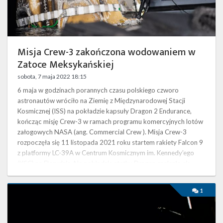
Twitter
Kalendarze
Misja Crew-3 zakończona wodowaniem w
Zatoce Meksykańskiej
sobota, 7 maja 2022 18:15
6 maja w godzinach porannych czasu polskiego czworo
astronautów wróciło na Ziemię z Międzynarodowej Stacji
Kosmicznej (ISS) na pokładzie kapsuły Dragon 2 Endurance,
kończąc misję Crew-3 w ramach programu komercyjnych lotów
załogowych NASA (ang. Commercial Crew ). Misja Crew-3
rozpoczęła się 11 listopada 2021 roku startem rakiety Falcon 9
z platformy LC-39A w Centrum Kosmicznym im. Kennedy’ego
(KSC) na Florydzie. Na pokładzie statku Dragon znalazło się
troje astronautów NASA – Raja …
Statek
1
Dragon
Endurance
zadokował