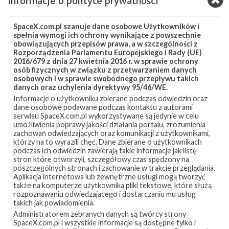
Informacje o polityce prywatności
Na 11 listopada na godzinę 03:03 czasu polskiego (02:03 UTC)
zaplanowano start rakiety Falcon 9 z załogową misją Crew-3 z
platformy LC-39A w Centrum Kosmicznym im. Kennedy’ego
SpaceX.com.pl szanuje dane osobowe Użytkowników i
spełnia wymogi ich ochrony wynikające z powszechnie
(KSC) na Florydzie. Na szczycie rakiety znajdzie się załogowa
obowiązujących przepisów prawa, a w szczególności z
kapsuła Dragon 2 Endurance, która dostarczy na
Rozporządzenia Parlamentu Europejskiego i Rady (UE)
Międzynarodową Stację Kosmiczną (ISS) czworo astronautów.
2016/679 z dnia 27 kwietnia 2016 r. w sprawie ochrony
Crew-3 to trzecia operacyjna misja programu komercyjnych
osób fizycznych w związku z przetwarzaniem danych
osobowych i w sprawie swobodnego przepływu takich
lotów załogowych NASA (ang. Commercial Crew ) i piąta
danych oraz uchylenia dyrektywy 95/46/WE.
orbitalna misja załogowa SpaceX. …
Informacje o użytkowniku zbierane podczas odwiedzin oraz
Najbliższe
dane osobowe podawane podczas kontaktu z autorami
2
plany
serwisu SpaceX.com.pl wykorzystywane są jedynie w celu
SpaceX
umożliwienia poprawy jakości działania portalu, zrozumienia
–
zachowań odwiedzających oraz komunikacji z użytkownikami,
którzy na to wyrazili chęć. Dane zbierane o użytkownikach
listopad
podczas ich odwiedzin zawierają takie informacje jak listę
2021
stron które otworzyli, szczegółowy czas spędzony na
poszczególnych stronach i zachowanie w trakcie przeglądania.
Aplikacja internetowa lub zewnętrzne usługi mogą tworzyć
także na komputerze użytkownika pliki tekstowe, które służą
rozpoznawaniu odwiedzajacego i dostarczaniu mu usług
takich jak powiadomienia.
Administratorem zebranych danych są twórcy strony
SpaceX.com.pl i wszystkie informacje są dostępne tylko i