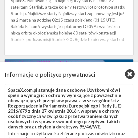
SpaceX. Planowane są co najmniej trzy starty Falcona 9 z
satelitami Starlink, a także kolejny testowy lot prototypu statku
Starship. Najbliższe starty Najbliższy start zaplanowany jest już
na 2 marca na godzinę 02:15 czasu polskiego (01:15 UTC).
Rakieta Falcon 9 wystartuje z platformy LC-39A i wyniesie na
niską orbitę okołoziemską kolejne 60 satelitów konstelacji
Starlink podczas misji Starlink-20 . Będzie to pierwszy start od
…
Najbliższe
23
plany
Informacje o polityce prywatności
SpaceX
–
luty
SpaceX.com.pl szanuje dane osobowe Użytkowników i
2021
spełnia wymogi ich ochrony wynikające z powszechnie
obowiązujących przepisów prawa, a w szczególności z
Rozporządzenia Parlamentu Europejskiego i Rady (UE)
2016/679 z dnia 27 kwietnia 2016 r. w sprawie ochrony
osób fizycznych w związku z przetwarzaniem danych
osobowych i w sprawie swobodnego przepływu takich
danych oraz uchylenia dyrektywy 95/46/WE.
Informacje o użytkowniku zbierane podczas odwiedzin oraz