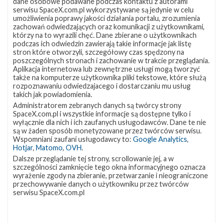
dane osobowe podawane podczas kontaktu z autorami
serwisu SpaceX.com.pl wykorzystywane są jedynie w celu
umożliwienia poprawy jakości działania portalu, zrozumienia
zachowań odwiedzających oraz komunikacji z użytkownikami,
Najbliższe plany SpaceX – luty 2021
którzy na to wyrazili chęć. Dane zbierane o użytkownikach
podczas ich odwiedzin zawierają takie informacje jak listę
wtorek, 2 lutego 2021 01:23
stron które otworzyli, szczegółowy czas spędzony na
SpaceX rozpoczęło rok od trzech startów rakiety Falcon 9 i
poszczególnych stronach i zachowanie w trakcie przeglądania.
Aplikacja internetowa lub zewnętrzne usługi mogą tworzyć
wygląda na to, że w lutym także będzie się wiele działo.
także na komputerze użytkownika pliki tekstowe, które służą
Planowane są co najmniej trzy misje z satelitami Starlink, a także
rozpoznawaniu odwiedzajacego i dostarczaniu mu usług
kolejny lot prototypu statku Starship. Trwają również
takich jak powiadomienia.
przygotowania do kolejnych lotów załogowych, zarówno dla
Administratorem zebranych danych są twórcy strony
NASA, jak i z prywatnymi astronautami. Najbliższe starty
SpaceX.com.pl i wszystkie informacje są dostępne tylko i
Najbliższy start planowany jest obecnie na 3 lutego z platformy
wyłącznie dla nich i ich zaufanych usługodawców. Dane te nie
są w żaden sposób monetyzowane przez twórców serwisu.
LC-39A w Centrum Kosmicznym im. Kennedy’ego (KSC) na
Wspomniani zaufani usługodawcy to:
Google Analytics
,
Florydzie. W ramach …
Hotjar
,
Matomo
,
OVH
.
Dalsze przeglądanie tej strony, scrollowanie jej, a w
szczególności zamknięcie tego okna informacyjnego oznacza
Najbliższe
16
wyrażenie zgody na zbieranie, przetwarzanie i nieograniczone
plany
przechowywanie danych o użytkowniku przez twórców
SpaceX
serwisu SpaceX.com.pl
–
styczeń
2021