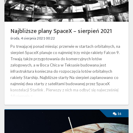
Twitter
Kalendarze
Najbliższe plany SpaceX – sierpień 2021
środa, 4 sierpnia 2021 00:22
Po trwającej ponad miesiąc przerwie w startach orbitalnych, na
sierpień SpaceX planuje co najmniej trzy misje rakiety Falcon 9.
Trwają także przygotowania do komercyjnych lotów
załogowych, a w Boca Chica w Teksasie budowana jest
infrastruktura konieczna do rozpoczęcia lotów orbitalnych
rakiety Starship. Najbliższe starty Na sierpień zaplanowano co
najmniej dwa starty z satelitami budowanej przez SpaceX
konstelacji Starlink . Pierwszy z nich ma odbyć się najwcześniej
10 sierpnia z …
Falcon
16
Heavy
wystrzeli
sondę