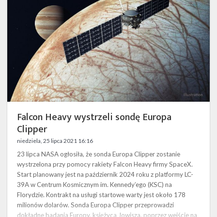
Europa
Clipper
Falcon Heavy wystrzeli sondę Europa
Clipper
niedziela, 25 lipca 2021 16:16
23 lipca NASA ogłosiła, że sonda Europa Clipper zostanie
wystrzelona przy pomocy rakiety Falcon Heavy firmy SpaceX.
Start planowany jest na październik 2024 roku z platformy LC-
39A w Centrum Kosmicznym im. Kennedy’ego (KSC) na
Florydzie. Kontrakt na usługi startowe warty jest około 178
milionów dolarów. Sonda Europa Clipper przeprowadzi
dokładne badania Europy, księżyca Jowisza, poprzez wejście na