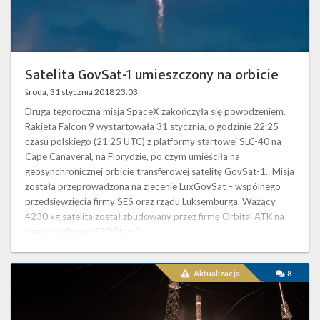
Twitter
Kalendarze
Satelita GovSat-1 umieszczony na orbicie
środa, 31 stycznia 2018 23:03
Druga tegoroczna misja SpaceX zakończyła się powodzeniem.
Rakieta Falcon 9 wystartowała 31 stycznia, o godzinie 22:25
czasu polskiego (21:25 UTC) z platformy startowej SLC-40 na
Cape Canaveral, na Florydzie, po czym umieściła na
geosynchronicznej orbicie transferowej satelitę GovSat-1. Misja
została przeprowadzona na zlecenie LuxGovSat – wspólnego
przedsięwzięcia firmy SES oraz rządu Luksemburga. Ważący
4230 kg satelita został zbudowany przez firmę Orbital ATK na
bazie platformy GEOStar-3…
Start
Aktualizacja
8
rakiety
Falcon
9