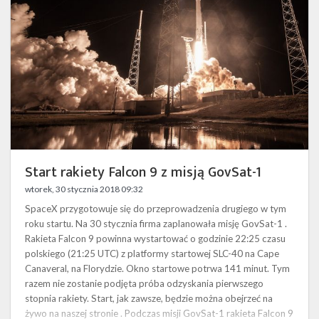
z
misją GovSat-
1
Start rakiety Falcon 9 z misją GovSat-1
wtorek, 30 stycznia 2018 09:32
SpaceX przygotowuje się do przeprowadzenia drugiego w tym
roku startu. Na 30 stycznia firma zaplanowała misję GovSat-1 .
Rakieta Falcon 9 powinna wystartować o godzinie 22:25 czasu
polskiego (21:25 UTC) z platformy startowej SLC-40 na Cape
Canaveral, na Florydzie. Okno startowe potrwa 141 minut. Tym
razem nie zostanie podjęta próba odzyskania pierwszego
stopnia rakiety. Start, jak zawsze, będzie można obejrzeć na
żywo na naszej stronie . Podczas misji GovSat-1 rakieta Falcon 9