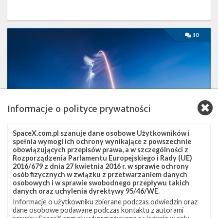
…
Najbliższe
10
plany
SpaceX
–
styczeń
2018
Informacje o polityce prywatności
SpaceX.com.pl szanuje dane osobowe Użytkowników i
spełnia wymogi ich ochrony wynikające z powszechnie
obowiązujących przepisów prawa, a w szczególności z
Rozporządzenia Parlamentu Europejskiego i Rady (UE)
2016/679 z dnia 27 kwietnia 2016 r. w sprawie ochrony
osób fizycznych w związku z przetwarzaniem danych
Najbliższe plany SpaceX – styczeń 2018
osobowych i w sprawie swobodnego przepływu takich
danych oraz uchylenia dyrektywy 95/46/WE.
wtorek, 2 stycznia 2018 16:02
Informacje o użytkowniku zbierane podczas odwiedzin oraz
Początek roku zapowiada się bardzo intensywnie dla SpaceX.
dane osobowe podawane podczas kontaktu z autorami