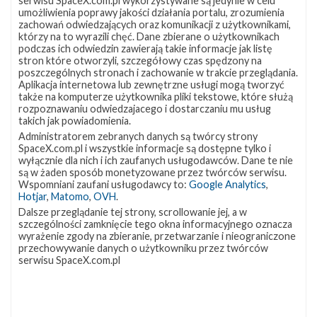
serwisu SpaceX.com.pl wykorzystywane są jedynie w celu
Poza trzema regularnymi misjami, z czego w dwóch przypadkach
umożliwienia poprawy jakości działania portalu, zrozumienia
planowane jest wykorzystanie sprawdzonych w locie pierwszych
zachowań odwiedzających oraz komunikacji z użytkownikami,
stopni rakiet, firma przygotowuje się też do dziewiczego startu
którzy na to wyrazili chęć. Dane zbierane o użytkownikach
swojej nowej rakiety – Falcona Heavy. Na sam początek stycznia
podczas ich odwiedzin zawierają takie informacje jak listę
stron które otworzyli, szczegółowy czas spędzony na
zaplanowano start Falcona 9 z misją Zuma . Rakieta ma
poszczególnych stronach i zachowanie w trakcie przeglądania.
wystartować 6 stycznia pomiędzy godziną 02:00 a 04:00 czasu
Aplikacja internetowa lub zewnętrzne usługi mogą tworzyć
polskiego (01:00 – 03:00 UTC) z platformy SLC-40 na Cape
także na komputerze użytkownika pliki tekstowe, które służą
Canaveral. …
rozpoznawaniu odwiedzajacego i dostarczaniu mu usług
takich jak powiadomienia.
Administratorem zebranych danych są twórcy strony
SpaceX.com.pl i wszystkie informacje są dostępne tylko i
wyłącznie dla nich i ich zaufanych usługodawców. Dane te nie
NAJBLIŻSZY START
są w żaden sposób monetyzowane przez twórców serwisu.
Wspomniani zaufani usługodawcy to:
Google Analytics
,
Hotjar
,
Matomo
,
OVH
.
Starlink
Group
Dalsze przeglądanie tej strony, scrollowanie jej, a w
17-
szczególności zamknięcie tego okna informacyjnego oznacza
wyrażenie zgody na zbieranie, przetwarzanie i nieograniczone
38
przechowywanie danych o użytkowniku przez twórców
serwisu SpaceX.com.pl