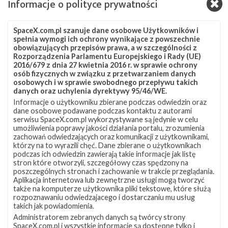
Informacje o polityce prywatności
Na 31 sierpnia, na godzinę 01:18 czasu polskiego (30 sierpnia,
23:18 UTC) zaplanowano start rakiety Falcon 9 z misją
SAOCOM 1B z platformy SLC-40 na Cape Canaveral na
SpaceX.com.pl szanuje dane osobowe Użytkowników i
Florydzie. Na orbitę heliosynchroniczną (SSO) wyniesiony
spełnia wymogi ich ochrony wynikające z powszechnie
zostanie należący do argentyńskiej agencji kosmicznej CONAE
obowiązujących przepisów prawa, a w szczególności z
Rozporządzenia Parlamentu Europejskiego i Rady (UE)
satelita, mający obserwować Ziemię za pomocą radaru z
2016/679 z dnia 27 kwietnia 2016 r. w sprawie ochrony
syntetyzowaną aperturą (SAR). Start będzie można obejrzeć na
osób fizycznych w związku z przetwarzaniem danych
żywo na naszej stronie . SAOCOM 1B to jeden z dwóch
osobowych i w sprawie swobodnego przepływu takich
bliźniaczych satelitów, które mają …
danych oraz uchylenia dyrektywy 95/46/WE.
Informacje o użytkowniku zbierane podczas odwiedzin oraz
Najbliższe
7
dane osobowe podawane podczas kontaktu z autorami
plany
serwisu SpaceX.com.pl wykorzystywane są jedynie w celu
SpaceX
umożliwienia poprawy jakości działania portalu, zrozumienia
–
zachowań odwiedzających oraz komunikacji z użytkownikami,
sierpień
którzy na to wyrazili chęć. Dane zbierane o użytkownikach
2020
podczas ich odwiedzin zawierają takie informacje jak listę
stron które otworzyli, szczegółowy czas spędzony na
poszczególnych stronach i zachowanie w trakcie przeglądania.
Aplikacja internetowa lub zewnętrzne usługi mogą tworzyć
także na komputerze użytkownika pliki tekstowe, które służą
rozpoznawaniu odwiedzajacego i dostarczaniu mu usług
takich jak powiadomienia.
Administratorem zebranych danych są twórcy strony
SpaceX.com.pl i wszystkie informacje są dostępne tylko i