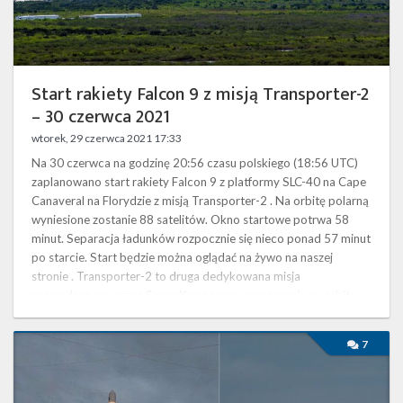
Twitter
2021
Kalendarze
Start rakiety Falcon 9 z misją Transporter-2
– 30 czerwca 2021
wtorek, 29 czerwca 2021 17:33
Na 30 czerwca na godzinę 20:56 czasu polskiego (18:56 UTC)
zaplanowano start rakiety Falcon 9 z platformy SLC-40 na Cape
Canaveral na Florydzie z misją Transporter-2 . Na orbitę polarną
wyniesione zostanie 88 satelitów. Okno startowe potrwa 58
minut. Separacja ładunków rozpocznie się nieco ponad 57 minut
po starcie. Start będzie można oglądać na żywo na naszej
stronie . Transporter-2 to druga dedykowana misja
prowadzonego przez SpaceX programu wynoszenia na orbitę
małych satelitów, …
Start
7
z
misją
SAOCOM