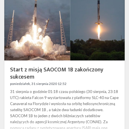
1B
zakończony
sukcesem
Start z misją SAOCOM 1B zakończony
sukcesem
poniedziałek, 31 sierpnia 2020 12:52
31 sierpnia o godzinie 01:18 czasu polskiego (30 sierpnia, 23:18
UTC) rakieta Falcon 9 wystartowała z platformy SLC-40 na Cape
Canaveral na Florydzie i wyniosła na orbitę heliosynchroniczną
satelitę SAOCOM 1B , a także dwa ładunki dodatkowe.
SAOCOM 1B to jeden z dwóch bliźniaczych satelitów
należących do agencji kosmicznej Argentyny (CONAE). Za
pomocą radaru z syntetyzowaną aperturą (SAR) mają one