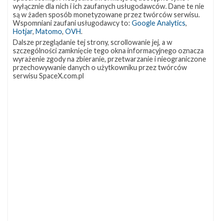
wyłącznie dla nich i ich zaufanych usługodawców. Dane te nie
są w żaden sposób monetyzowane przez twórców serwisu.
Wspomniani zaufani usługodawcy to:
Google Analytics
,
Najbliższe plany SpaceX – sierpień 2020
Hotjar
,
Matomo
,
OVH
.
Dalsze przeglądanie tej strony, scrollowanie jej, a w
poniedziałek, 3 sierpnia 2020 14:14
szczególności zamknięcie tego okna informacyjnego oznacza
Po zakończonym sukcesem powrocie załogowej kapsuły
wyrażenie zgody na zbieranie, przetwarzanie i nieograniczone
przechowywanie danych o użytkowniku przez twórców
Dragon z Międzynarodowej Stacji Kosmicznej po misji Crew
serwisu SpaceX.com.pl
Demo-2 , na najbliższe tygodnie SpaceX planuje trzy starty
orbitalne, a także lot prototypu statku Starship na wysokość
150 metrów. Najbliższe starty Pierwsza misja orbitalna
zaplanowana na sierpień to Starlink-10 . Falcon 9 ma
wystartować z platformy LC-39A w Centrum Kosmicznym im.
Kennedy’ego (KSC) na Florydzie 6 sierpnia o godzinie 07:33
czasu polskiego (05:33 UTC) i …
NAJBLIŻSZY START
Starlink
Group