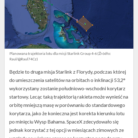
Planowana trajektoria lotu dla misji Starlink Group 4-6 (Źródło:
Raul/@Raul74Cz)
Będzie to druga misja Starlink z Florydy, podczas której
do umieszczenia satelitów na orbitach o inklinacji 53,2°
wykorzystany zostanie południowo-wschodni korytarz
startowy. Lecąc taką trajektorią rakieta może wynieść na
orbitę mniejszą masę w porównaniu do standardowego
korytarza, jako że konieczna jest korekta kierunku lotu
po minięciu Wysp Bahama. SpaceX zdecydowało się
jednak korzystać z tej opcji w miesiącach zimowych ze