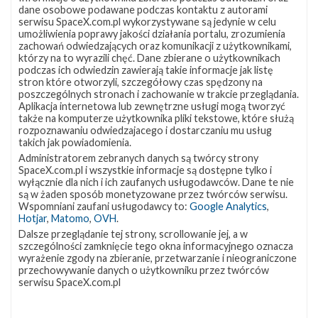
Lądowanie pierwszego stopnia po misji GPS III SV03 (Źródło: SpaceX)
dane osobowe podawane podczas kontaktu z autorami
serwisu SpaceX.com.pl wykorzystywane są jedynie w celu
Podczas tego lotu wykorzystany zostanie pierwszy
umożliwienia poprawy jakości działania portalu, zrozumienia
zachowań odwiedzających oraz komunikacji z użytkownikami,
stopień rakiety Falcon 9, który brał wcześniej udział w
którzy na to wyrazili chęć. Dane zbierane o użytkownikach
podczas ich odwiedzin zawierają takie informacje jak listę
dziewięciu misjach:
GPS III SV03
w czerwcu 2020 roku,
stron które otworzyli, szczegółowy czas spędzony na
Starlink-12
we wrześniu 2020 roku,
Starlink-15
w
poszczególnych stronach i zachowanie w trakcie przeglądania.
Aplikacja internetowa lub zewnętrzne usługi mogą tworzyć
październiku 2020 roku,
Turksat 5A
w styczniu 2021
także na komputerze użytkownika pliki tekstowe, które służą
roku,
Starlink-18
w lutym 2021 roku,
Starlink-23
w
rozpoznawaniu odwiedzajacego i dostarczaniu mu usług
takich jak powiadomienia.
marcu 2021 roku,
Starlink-25
w kwietniu 2021 roku,
Administratorem zebranych danych są twórcy strony
Transporter-2
w czerwcu 2021 roku oraz
Starlink Group
SpaceX.com.pl i wszystkie informacje są dostępne tylko i
wyłącznie dla nich i ich zaufanych usługodawców. Dane te nie
4-3
w grudniu 2021 roku. Po oddzieleniu się drugiego
są w żaden sposób monetyzowane przez twórców serwisu.
stopnia planowane jest lądowanie boostera na
Wspomniani zaufani usługodawcy to:
Google Analytics
,
Hotjar
,
Matomo
,
OVH
.
autonomicznej platformie
A Shortfall of Gravitas
(ASOG)
Dalsze przeglądanie tej strony, scrollowanie jej, a w
na Oceanie Atlantyckim.
szczególności zamknięcie tego okna informacyjnego oznacza
wyrażenie zgody na zbieranie, przetwarzanie i nieograniczone
Osłony ładunku, które zostaną użyte podczas tego lotu,
przechowywanie danych o użytkowniku przez twórców
serwisu SpaceX.com.pl
także były wcześniej wykorzystywane – każda z
połówek brała udział w jednej misji Starlink. Planowane