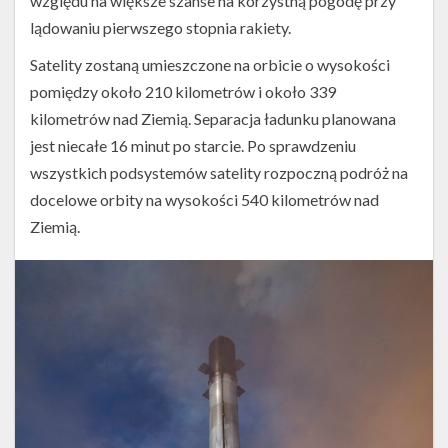
względu na większe szanse na korzystną pogodę przy
lądowaniu pierwszego stopnia rakiety.
Satelity zostaną umieszczone na orbicie o wysokości
pomiędzy około 210 kilometrów i około 339
kilometrów nad Ziemią. Separacja ładunku planowana
jest niecałe 16 minut po starcie. Po sprawdzeniu
wszystkich podsystemów satelity rozpoczną podróż na
docelowe orbity na wysokości 540 kilometrów nad
Ziemią.
Start
rakiety
Falcon
9
z
misją
Starlink
Group