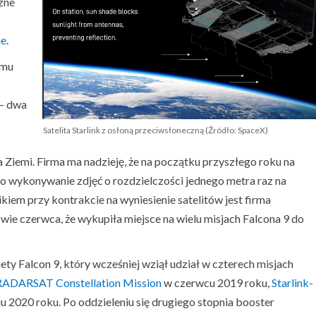
zne
ie
.
amu
 – dwa
Satelita Starlink z osłoną przeciwsłoneczną (Źródło: SpaceX)
 Ziemi. Firma ma nadzieję, że na początku przyszłego roku na
 to wykonywanie zdjęć o rozdzielczości jednego metra raz na
kiem przy kontrakcie na wyniesienie satelitów jest firma
wie czerwca, że wykupiła miejsce na wielu misjach Falcona 9 do
ety Falcon 9, który wcześniej wziął udział w czterech misjach
RADARSAT Constellation Mission
w czerwcu 2019 roku,
Starlink-
u 2020 roku. Po oddzieleniu się drugiego stopnia booster