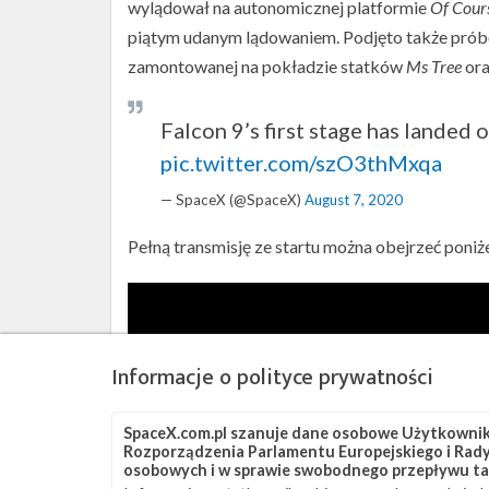
wylądował na autonomicznej platformie
Of Cours
piątym udanym lądowaniem. Podjęto także próbę
zamontowanej na pokładzie statków
Ms Tree
or
Falcon 9’s first stage has landed 
pic.twitter.com/szO3thMxqa
— SpaceX (@SpaceX)
August 7, 2020
Pełną transmisję ze startu można obejrzeć poniże
Informacje o polityce prywatności
SpaceX.com.pl szanuje dane osobowe Użytkownikó
Rozporządzenia Parlamentu Europejskiego i Rady 
osobowych i w sprawie swobodnego przepływu ta