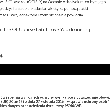
e I Still Love You
(OCISLY) na Oceanie Atlantyckim, co było jego
 odzyskania osłon ładunku rakiety za pomocą siatki
az
Ms Chief
, jednak tym razem się ona nie powiodła.
on the Of Course I Still Love You droneship
j.
w i spełnia wymogi ich ochrony wynikające z powszechnie obowiąz
(UE) 2016/679 z dnia 27 kwietnia 2016 r. w sprawie ochrony osób
kich danych oraz uchylenia dyrektywy 95/46/WE.