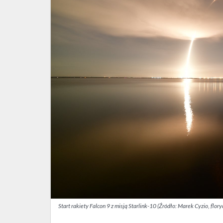
Start rakiety Falcon 9 z misją Starlink-10 (Źródło: Marek Cyzio, flor