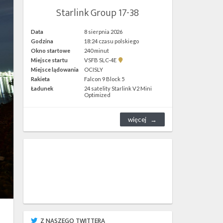
Starlink Group 17-38
Data
8 sierpnia 2026
Godzina
18:24 czasu polskiego
Okno startowe
240 minut
Pokaż
Miejsce startu
VSFB SLC-4E
lokalizację
Miejsce lądowania
OCISLY
VSFB
Rakieta
Falcon 9 Block 5
SLC-
4E w
Ładunek
24 satelity Starlink V2 Mini
Google
Optimized
Maps
więcej
Z NASZEGO TWITTERA