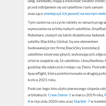
(ang.
sunshade
), mającą blokować światło słonec
Starlink-
przed odbijaniem się od satelitów i tym samym
10
(Źródło:
znacząco
zmniejszyć ich jasność na nocnym nieb
Marek
Tym razem na szczycie rakiety w ramach progr
Cyzio,
florydziak.com)
wynoszenia na orbitę małych satelitów, SmallSat
Rideshare, znalazł się także dodatkowy ładunek
satelity BlackSky Global. Są one elementem
budowanej przez firmę BlackSky konstelacji
satelitów obserwacyjnych, wykonujących zdjęcia
orbicie znajdzie się 16 satelitów. Umożliwiłoby
godzinę dla większości miejsc na Ziemi. Pośredni
Spaceflight, która poinformowała w drugiej poło
końca 2021 roku.
Podczas tego lotu użyto pierwszego stopnia raki
orbitalnych:
Crew Demo-1
w marcu 2019 roku,
4
w styczniu 2020 roku oraz
Starlink-7
w kwietni