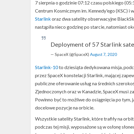
7 sierpnia o godzinie 07:12 czasu polskiego (0
Centrum Kosmicznym im. Kennedy'ego (KSC) i wy
Starlink
oraz dwa satelity obserwacyjne BlackSky
nastąpiła nieco godzinę po starcie, natomiast oko
Deployment of 57 Starlink sate
— SpaceX (@SpaceX)
August 7, 2020
Starlink-10
to dziesiąta dedykowana misja, podcz
przez SpaceX konstelacji Starlink, mającej zape
publiczne oferowanie usług na średnich szeroko
Zjednoczonych oraz w Kanadzie, SpaceX musi zap
Powinno być to możliwe do osiągnięcia po tym, jak
Start
docelowe pozycje na orbicie.
rakiety
Falcon
Wszystkie satelity Starlink, które trafiły na orbi
9
podczas tej misji, wyposażone są w osłonę słone
z
misją