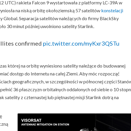
5:12 UTC) rakieta Falcon 9 wystartowała z platformy LC-39A w
niosła na niską orbitę okołoziemską 57 satelitów
konstelacji
 Global. Separacja satelitów należących do firmy BlackSky
ło 30 minut później uwolniono satelity Starlink.
llites confirmed
pic.twitter.com/myKxr3QSTu
as której na orbitę wyniesiono satelity należące do budowanej
wniać dostęp do Internetu na całej Ziemi. Aby móc rozpocząć
ściach geograficznych, w szczególności w północnej części Stanó
ełnić 36 płaszczyzn orbitalnych oddalonych od siebie o 10 stopni
 satelity z czternastej lub piętnastej misji Starlink dotrą na
tę
czną