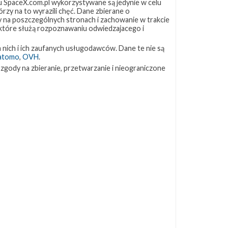
 SpaceX.com.pl wykorzystywane są jedynie w celu
rzy na to wyrazili chęć. Dane zbierane o
ny na poszczególnych stronach i zachowanie w trakcie
 które służą rozpoznawaniu odwiedzajacego i
 nich i ich zaufanych usługodawców. Dane te nie są
atomo
,
OVH
.
 zgody na zbieranie, przetwarzanie i nieograniczone