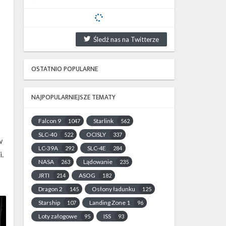
Śledź nas na Twitterze
OSTATNIO POPULARNE
NAJPOPULARNIEJSZE TEMATY
Falcon 9
Starlink
1047
562
SLC-40
OCISLY
522
337
w
LC-39A
SLC-4E
292
284
.
NASA
Lądowanie
263
235
JRTI
ASOG
214
182
Dragon 2
Osłony ładunku
145
125
Starship
Landing Zone 1
107
96
Loty załogowe
ISS
95
93