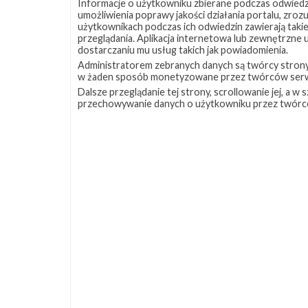
Informacje o użytkowniku zbierane podczas odwiedz
umożliwienia poprawy jakości działania portalu, zro
użytkownikach podczas ich odwiedzin zawierają takie
przeglądania. Aplikacja internetowa lub zewnętrzne
dostarczaniu mu usług takich jak powiadomienia.
Administratorem zebranych danych są twórcy strony S
w żaden sposób monetyzowane przez twórców serw
Dalsze przeglądanie tej strony, scrollowanie jej, a 
przechowywanie danych o użytkowniku przez twórc
Źródła:
SpaceX (1)
,
(2)
,
Marek Cyzio
,
NASASpace
Szukaj po tematach
BlackSky
BlackSky Global
BlackSky Global 7
LC-39A
Lądowanie
OCISLY
Starlink
S