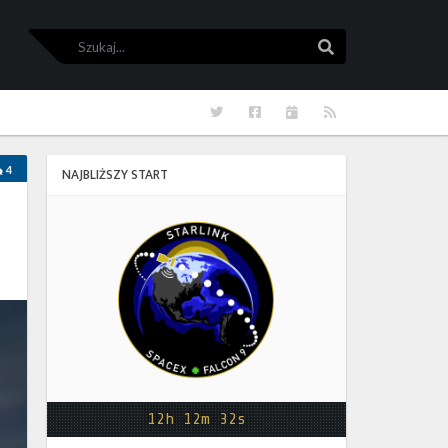
Szukaj
Szukaj
Twitter
Facebook
Kalendarze
RSS
4
NAJBLIŻSZY START
Starlink
Group
17-
38
12h 12m 31s