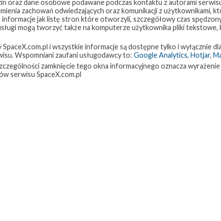
in oraz dane osobowe podawane podczas kontaktu z autorami serwisu
zumienia zachowań odwiedzających oraz komunikacji z użytkownikami, któ
 informacje jak listę stron które otworzyli, szczegółowy czas spędzo
 usługi mogą tworzyć także na komputerze użytkownika pliki tekstowe,
paceX.com.pl i wszystkie informacje są dostępne tylko i wyłącznie dla
isu. Wspomniani zaufani usługodawcy to:
Google Analytics
,
Hotjar
,
M
w szczególności zamknięcie tego okna informacyjnego oznacza wyrażenie
ów serwisu SpaceX.com.pl
Flight.com
,
Spaceflight
,
SpaceNews.com
BlackSky Global 8
Falcon 9
GO Ms Chief
GO Ms Tree
tarlink-10