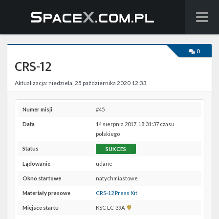
Wiadomości
0
CRS-12
Baza wiedzy
Aktualizacja: niedziela, 25 października 2020 12:33
Starlink
Starship
Numer misji
#45
Data
14 sierpnia 2017, 18:31:37 czasu
Lista startów
polskiego
Status
SUKCES
Na żywo
Lądowanie
udane
Szukaj
Okno startowe
natychmiastowe
Materiały prasowe
CRS-12 Press Kit
Facebook
Pokaż
Miejsce startu
KSC LC-39A
lokalizację