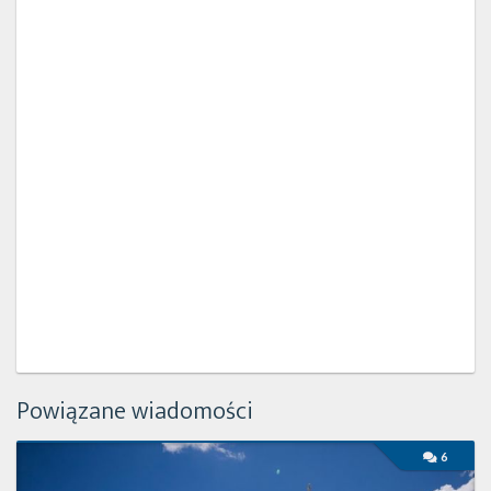
Powiązane wiadomości
Konferencja
6
prasowa