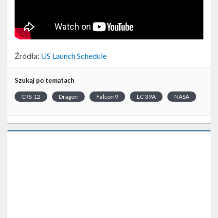
Źródła:
US Launch Schedule
Szukaj po tematach
CRS-12
Dragon
Falcon 9
LC-39A
NASA