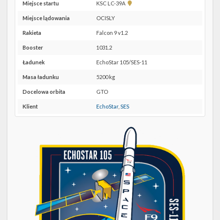
Twitter
Pokaż
Miejsce startu
KSC LC-39A
lokalizację
Miejsce lądowania
OCISLY
Kalendarze
KSC
LC-
Rakieta
Falcon 9 v1.2
39A w
Booster
1031.2
Google
Maps
Ładunek
EchoStar 105/SES-11
Masa ładunku
5200 kg
Docelowa orbita
GTO
Klient
EchoStar
,
SES