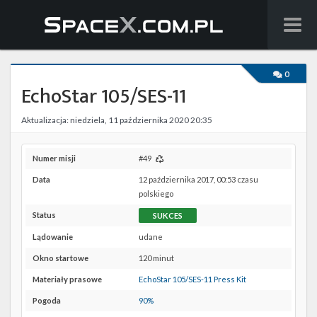
Wiadomości
0
EchoStar 105/SES-11
Baza wiedzy
Aktualizacja: niedziela, 11 października 2020 20:35
Starlink
Starship
Numer misji
#49
Data
12 października 2017, 00:53 czasu
Lista startów
polskiego
Status
SUKCES
Na żywo
Lądowanie
udane
Szukaj
Okno startowe
120 minut
Materiały prasowe
EchoStar 105/SES-11 Press Kit
Facebook
Pogoda
90%