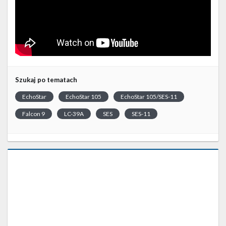
Szukaj po tematach
EchoStar
EchoStar 105
EchoStar 105/SES-11
Falcon 9
LC-39A
SES
SES-11