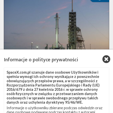
start
i
lądowanie
podczas
misji
SES-
11/EchoStar
105
Informacje o polityce prywatności
SpaceX.com.pl szanuje dane osobowe Użytkowników i
Udany start i lądowanie podczas misji SES-
spełnia wymogi ich ochrony wynikające z powszechnie
11/EchoStar 105
obowiązujących przepisów prawa, a w szczególności z
Rozporządzenia Parlamentu Europejskiego i Rady (UE)
czwartek, 12 października 2017 01:30
2016/679 z dnia 27 kwietnia 2016 r. w sprawie ochrony
osób fizycznych w związku z przetwarzaniem danych
osobowych i w sprawie swobodnego przepływu takich
danych oraz uchylenia dyrektywy 95/46/WE.
Start
0
Informacje o użytkowniku zbierane podczas odwiedzin oraz
rakiety
dane osobowe podawane podczas kontaktu z autorami