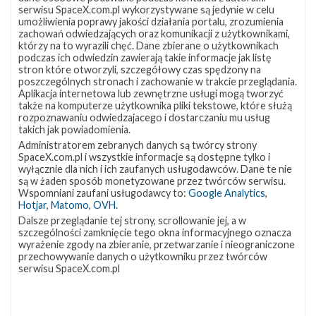
Falcon
serwisu SpaceX.com.pl wykorzystywane są jedynie w celu
9
umożliwienia poprawy jakości działania portalu, zrozumienia
z
zachowań odwiedzających oraz komunikacji z użytkownikami,
misją SES-
którzy na to wyrazili chęć. Dane zbierane o użytkownikach
11/EchoStar
podczas ich odwiedzin zawierają takie informacje jak listę
105
stron które otworzyli, szczegółowy czas spędzony na
poszczególnych stronach i zachowanie w trakcie przeglądania.
–
Aplikacja internetowa lub zewnętrzne usługi mogą tworzyć
12
także na komputerze użytkownika pliki tekstowe, które służą
października
rozpoznawaniu odwiedzajacego i dostarczaniu mu usług
2017
takich jak powiadomienia.
Administratorem zebranych danych są twórcy strony
SpaceX.com.pl i wszystkie informacje są dostępne tylko i
wyłącznie dla nich i ich zaufanych usługodawców. Dane te nie
są w żaden sposób monetyzowane przez twórców serwisu.
Start rakiety Falcon 9 z misją SES-
Wspomniani zaufani usługodawcy to:
Google Analytics
,
Hotjar
,
Matomo
,
OVH
.
11/EchoStar 105 – 12 października 2017
Dalsze przeglądanie tej strony, scrollowanie jej, a w
wtorek, 10 października 2017 17:27
szczególności zamknięcie tego okna informacyjnego oznacza
wyrażenie zgody na zbieranie, przetwarzanie i nieograniczone
przechowywanie danych o użytkowniku przez twórców
serwisu SpaceX.com.pl
Najbliższe
0
plany
SpaceX
–