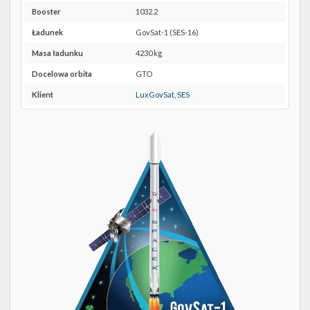
Twitter
SLC-
Booster
1032.2
40 w
Kalendarze
Ładunek
GovSat-1 (SES-16)
Google
Maps
Masa ładunku
4230 kg
Docelowa orbita
GTO
Klient
LuxGovSat
,
SES