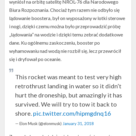
wyniósł na orbitę satelitę NROL-76 dla Narodowego
Biura Rozpoznania. Chociaż tym razem nie odbyło się
lądowanie boostera, był on wyposażony w lotki sterowe
i nogi, dzięki czemu można było przeprowadzić próbę
„lądowania” na wodzie i dzięki temu zebrać dodatkowe
dane. Ku ogólnemu zaskoczeniu, booster po
wyhamowaniu nad wodą nie rozbił się, lecz przewrócił
się i dryfował po oceanie.
This rocket was meant to test very high
retrothrust landing in water so it didn’t
hurt the droneship, but amazingly it has
survived. We will try to tow it back to
shore.
pic.twitter.com/hipmgdnq16
— Elon Musk (@elonmusk)
January 31, 2018