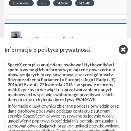
LuxGovSat
SES
SES-16
SLC-40
Informacje o polityce prywatności
SpaceX.com.pl szanuje dane osobowe Użytkowników i
spełnia wymogi ich ochrony wynikające z powszechnie
obowiązujących przepisów prawa, a w szczególności z
Rozporządzenia Parlamentu Europejskiego i Rady (UE)
2016/679 z dnia 27 kwietnia 2016 r. w sprawie ochrony
osób fizycznych w związku z przetwarzaniem danych
osobowych i w sprawie swobodnego przepływu takich
danych oraz uchylenia dyrektywy 95/46/WE.
Informacje o użytkowniku zbierane podczas odwiedzin oraz
dane osobowe podawane podczas kontaktu z autorami
serwisu SpaceX.com.pl wykorzystywane są jedynie w celu
umożliwienia poprawy jakości działania portalu, zrozumienia
zachowań odwiedzających oraz komunikacji z użytkownikami,
którzy na to wyrazili chęć. Dane zbierane o użytkownikach