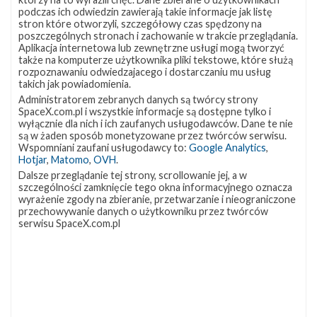
podczas ich odwiedzin zawierają takie informacje jak listę
stron które otworzyli, szczegółowy czas spędzony na
poszczególnych stronach i zachowanie w trakcie przeglądania.
Aplikacja internetowa lub zewnętrzne usługi mogą tworzyć
także na komputerze użytkownika pliki tekstowe, które służą
rozpoznawaniu odwiedzajacego i dostarczaniu mu usług
takich jak powiadomienia.
Administratorem zebranych danych są twórcy strony
SpaceX.com.pl i wszystkie informacje są dostępne tylko i
wyłącznie dla nich i ich zaufanych usługodawców. Dane te nie
Powiązane wiadomości
są w żaden sposób monetyzowane przez twórców serwisu.
Wspomniani zaufani usługodawcy to:
Google Analytics
,
Satelita
Hotjar
,
Matomo
,
OVH
.
Aktualizacja
5
GovSat-
Dalsze przeglądanie tej strony, scrollowanie jej, a w
1
szczególności zamknięcie tego okna informacyjnego oznacza
umieszczony
wyrażenie zgody na zbieranie, przetwarzanie i nieograniczone
przechowywanie danych o użytkowniku przez twórców
na
serwisu SpaceX.com.pl
orbicie