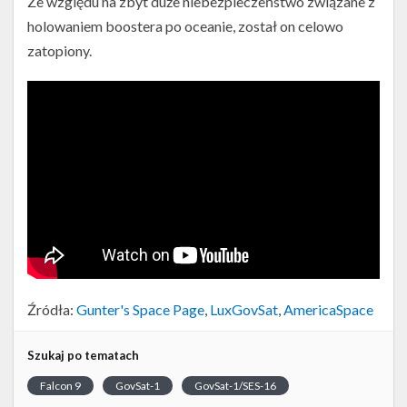
Ze względu na zbyt duże niebezpieczeństwo związane z
holowaniem boostera po oceanie, został on celowo
zatopiony.
Źródła:
Gunter's Space Page
,
LuxGovSat
,
AmericaSpace
Szukaj po tematach
Falcon 9
GovSat-1
GovSat-1/SES-16