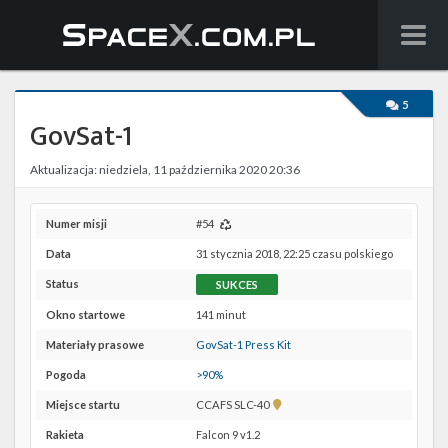
Wiadomości
5
GovSat-1
Baza wiedzy
Aktualizacja: niedziela, 11 października 2020 20:36
Starlink
Starship
Numer misji
#54
Data
31 stycznia 2018, 22:25 czasu polskiego
Lista startów
Status
SUKCES
Na żywo
Okno startowe
141 minut
Materiały prasowe
GovSat-1 Press Kit
Szukaj
Pogoda
>90%
Facebook
Pokaż
Miejsce startu
CCAFS SLC-40
lokalizację
Rakieta
Falcon 9 v1.2
CCAFS