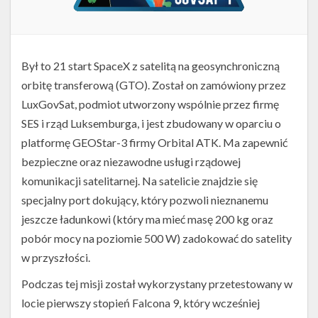
Był to 21 start SpaceX z satelitą na geosynchroniczną
orbitę transferową (GTO). Został on zamówiony przez
LuxGovSat, podmiot utworzony wspólnie przez firmę
SES i rząd Luksemburga, i jest zbudowany w oparciu o
platformę GEOStar-3 firmy Orbital ATK. Ma zapewnić
bezpieczne oraz niezawodne usługi rządowej
komunikacji satelitarnej. Na satelicie znajdzie się
specjalny port dokujący, który pozwoli nieznanemu
jeszcze ładunkowi (który ma mieć masę 200 kg oraz
pobór mocy na poziomie 500 W) zadokować do satelity
w przyszłości.
Podczas tej misji został wykorzystany przetestowany w
locie pierwszy stopień Falcona 9, który wcześniej