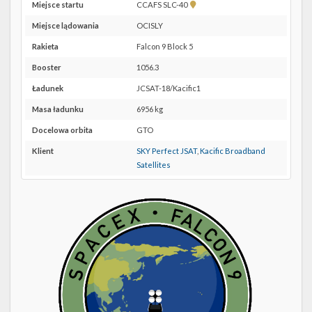
Twitter
Pokaż
Miejsce startu
CCAFS SLC-40
lokalizację
Miejsce lądowania
OCISLY
Kalendarze
CCAFS
SLC-
Rakieta
Falcon 9 Block 5
40 w
Booster
1056.3
Google
Maps
Ładunek
JCSAT-18/Kacific1
Masa ładunku
6956 kg
Docelowa orbita
GTO
Klient
SKY Perfect JSAT
,
Kacific Broadband
Satellites