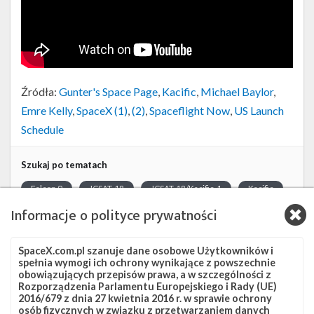
Źródła:
Gunter's Space Page
,
Kacific
,
Michael Baylor
,
Emre Kelly
,
SpaceX (1)
,
(2)
,
Spaceflight Now
,
US Launch
Schedule
Szukaj po tematach
Falcon 9
JCSAT-18
JCSAT-18/Kacific-1
Kacific
Informacje o polityce prywatności
Kacific-1
OCISLY
SKY Perfect JSAT
SLC-40
SpaceX.com.pl szanuje dane osobowe Użytkowników i
spełnia wymogi ich ochrony wynikające z powszechnie
obowiązujących przepisów prawa, a w szczególności z
Rozporządzenia Parlamentu Europejskiego i Rady (UE)
2016/679 z dnia 27 kwietnia 2016 r. w sprawie ochrony
osób fizycznych w związku z przetwarzaniem danych