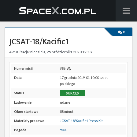
Wiadomości
0
JCSAT-18/Kacific1
Baza wiedzy
Aktualizacja: niedziela, 25 października 2020 12:18
Starlink
Starship
Numer misji
#86
Data
17 grudnia 2019, 01:10:00 czasu
Lista startów
polskiego
Status
SUKCES
Na żywo
Lądowanie
udane
Szukaj
Okno startowe
88 minut
Materiały prasowe
JCSAT-18/Kacific1 Press Kit
Facebook
Pogoda
90%