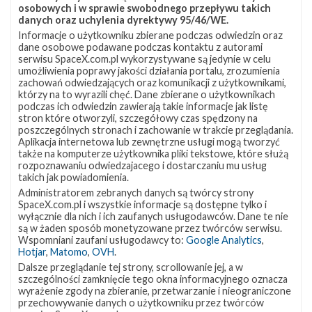
osobowych i w sprawie swobodnego przepływu takich
danych oraz uchylenia dyrektywy 95/46/WE.
Informacje o użytkowniku zbierane podczas odwiedzin oraz
dane osobowe podawane podczas kontaktu z autorami
serwisu SpaceX.com.pl wykorzystywane są jedynie w celu
umożliwienia poprawy jakości działania portalu, zrozumienia
zachowań odwiedzających oraz komunikacji z użytkownikami,
którzy na to wyrazili chęć. Dane zbierane o użytkownikach
podczas ich odwiedzin zawierają takie informacje jak listę
stron które otworzyli, szczegółowy czas spędzony na
poszczególnych stronach i zachowanie w trakcie przeglądania.
Aplikacja internetowa lub zewnętrzne usługi mogą tworzyć
także na komputerze użytkownika pliki tekstowe, które służą
rozpoznawaniu odwiedzajacego i dostarczaniu mu usług
takich jak powiadomienia.
Administratorem zebranych danych są twórcy strony
SpaceX.com.pl i wszystkie informacje są dostępne tylko i
wyłącznie dla nich i ich zaufanych usługodawców. Dane te nie
są w żaden sposób monetyzowane przez twórców serwisu.
Wspomniani zaufani usługodawcy to:
Google Analytics
,
Hotjar
,
Matomo
,
OVH
.
Dalsze przeglądanie tej strony, scrollowanie jej, a w
szczególności zamknięcie tego okna informacyjnego oznacza
wyrażenie zgody na zbieranie, przetwarzanie i nieograniczone
przechowywanie danych o użytkowniku przez twórców