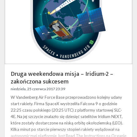
Iridium-
2
–
zakończona
sukcesem
Druga weekendowa misja – Iridium-2 –
zakończona sukcesem
niedziela, 25 czerwca 2017 23:39
W Vandenberg Air Force Base przeprowadzono kolejny udany
start rakiety. Firma SpaceX wystrzeliła Falcona 9 o godzinie
22:25 czasu polskiego (20:25 UTC) z platformy startowej SLC-
4E. Na jej szczycie znalazło się dziesięć satelitów Iridium NEXT,
które zostały dostarczone na niską orbitę okołoziemską (LEO).
Kilka minut po starcie pierwszy stopień rakiety wylądował na
autonomicznej platformie Just Read The Instructions na Oceanie