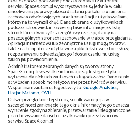
dane osobowe podawane podczas kontaktu z autorami
serwisu SpaceX.com.pl wykorzystywane są jedynie w celu
umożliwienia poprawy jakości działania portalu, zrozumienia
zachowań odwiedzających oraz komunikacji z użytkownikami,
Najbliższe plany SpaceX – czerwiec 2017
którzy na to wyrazili chęć. Dane zbierane o użytkownikach
podczas ich odwiedzin zawierają takie informacje jak listę
niedziela, 4 czerwca 2017 15:29
stron które otworzyli, szczegółowy czas spędzony na
Po ostatnich udanych misjach, firma SpaceX nie zwalnia tempa i
poszczególnych stronach i zachowanie w trakcie przeglądania.
Aplikacja internetowa lub zewnętrzne usługi mogą tworzyć
najbliższe tygodnie będą dla niej równie pracowite. Poza
także na komputerze użytkownika pliki tekstowe, które służą
planowanymi na ten czas trzema startami rakiet,
rozpoznawaniu odwiedzajacego i dostarczaniu mu usług
będą trwać również dalsze prace nad przygotowaniem Falcona
takich jak powiadomienia.
Heavy do jego dziewiczego lotu oraz nad budową nowego
Administratorem zebranych danych są twórcy strony
stanowiska serwisowego na zachodnim wybrzeżu Stanów
SpaceX.com.pl i wszystkie informacje są dostępne tylko i
Zjednoczonych i naprawą zniszczonej we wrześniu platformy
wyłącznie dla nich i ich zaufanych usługodawców. Dane te nie
są w żaden sposób monetyzowane przez twórców serwisu.
SLC-40 na Florydzie. Podczas najbliższego startu SpaceX
Wspomniani zaufani usługodawcy to:
Google Analytics
,
dojdzie do drugiego w historii lotu używanego …
Hotjar
,
Matomo
,
OVH
.
Dalsze przeglądanie tej strony, scrollowanie jej, a w
szczególności zamknięcie tego okna informacyjnego oznacza
Najbliższe
0
wyrażenie zgody na zbieranie, przetwarzanie i nieograniczone
plany
przechowywanie danych o użytkowniku przez twórców
SpaceX
serwisu SpaceX.com.pl
–
maj
2017