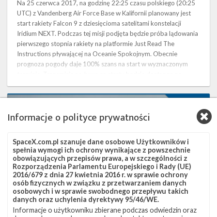
Na 25 czerwca 2017, na godzinę 22:25 czasu polskiego (20:25
UTC) z Vandenberg Air Force Base w Kalifornii planowany jest
start rakiety Falcon 9 z dziesięcioma satelitami konstelacji
Iridium NEXT. Podczas tej misji podjęta będzie próba lądowania
pierwszego stopnia rakiety na platformie Just Read The
Instructions pływającej na Oceanie Spokojnym. Obecnie
prognoza pogody daje 100% szans na start w wyznaczonym
terminie. Transmisja na żywo ze startu będzie dostępna na
naszej stronie . …
Najbliższe
0
plany
Informacje o polityce prywatności
SpaceX
–
czerwiec
SpaceX.com.pl szanuje dane osobowe Użytkowników i
2017
spełnia wymogi ich ochrony wynikające z powszechnie
obowiązujących przepisów prawa, a w szczególności z
Rozporządzenia Parlamentu Europejskiego i Rady (UE)
2016/679 z dnia 27 kwietnia 2016 r. w sprawie ochrony
osób fizycznych w związku z przetwarzaniem danych
osobowych i w sprawie swobodnego przepływu takich
danych oraz uchylenia dyrektywy 95/46/WE.
Informacje o użytkowniku zbierane podczas odwiedzin oraz