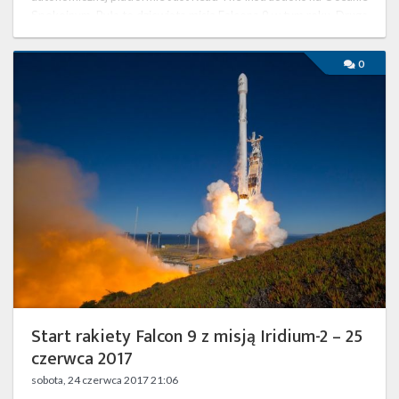
Spokojnym. Była to dziewiąta misja Falcona 9 w tym roku. Druga
…
Start
0
rakiety
Falcon
9
z
misją
Iridium-
2
–
25
czerwca
2017
Start rakiety Falcon 9 z misją Iridium-2 – 25
czerwca 2017
sobota, 24 czerwca 2017 21:06