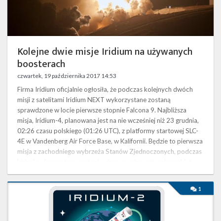
Twitter
Kalendarze
Kolejne dwie misje Iridium na używanych
boosterach
czwartek, 19 października 2017 14:53
Firma Iridium oficjalnie ogłosiła, że podczas kolejnych dwóch
misji z satelitami Iridium NEXT wykorzystane zostaną
sprawdzone w locie pierwsze stopnie Falcona 9. Najbliższa
misja, Iridium-4, planowana jest na nie wcześniej niż 23 grudnia,
02:26 czasu polskiego (01:26 UTC), z platformy startowej SLC-
4E w Vandenberg Air Force Base, w Kalifornii. Będzie to pierwsza
misja z zachodniego wybrzeża Stanów Zjednoczonych, podczas
której wykorzystany zostanie używany pierwszy człon rakiety.
„Wierzę, …
Druga
1
weekendowa
misja
–