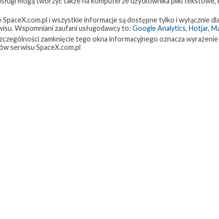
 usługi mogą tworzyć także na komputerze użytkownika pliki tekstowe,
paceX.com.pl i wszystkie informacje są dostępne tylko i wyłącznie dla
isu. Wspomniani zaufani usługodawcy to:
Google Analytics
,
Hotjar
,
M
w szczególności zamknięcie tego okna informacyjnego oznacza wyrażenie
ów serwisu SpaceX.com.pl