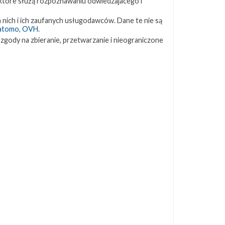
 które służą rozpoznawaniu odwiedzajacego i
ZAPRZYJAŹNIONE STRONY
 nich i ich zaufanych usługodawców. Dane te nie są
atomo
,
OVH
.
 zgody na zbieranie, przetwarzanie i nieograniczone
Kosmogadka
Jak będzie w rakiecie? (grupa FB)
Kosmiczna Propaganda
To Jakiś Kosmos!
TexasBocaChica (PL) – Substack