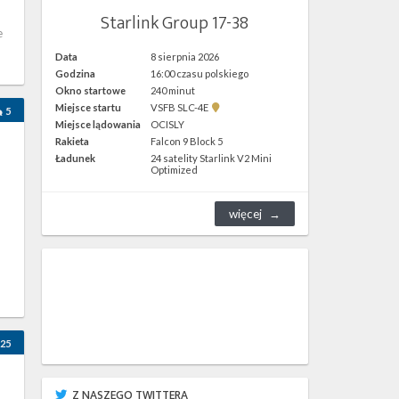
Starlink Group 17-38
e
Data
8 sierpnia 2026
Godzina
16:00 czasu polskiego
Okno startowe
240 minut
Pokaż
Miejsce startu
VSFB SLC-4E
5
lokalizację
Miejsce lądowania
OCISLY
VSFB
Rakieta
Falcon 9 Block 5
SLC-
4E w
Ładunek
24 satelity Starlink V2 Mini
Google
Optimized
Maps
więcej
25
Z NASZEGO TWITTERA