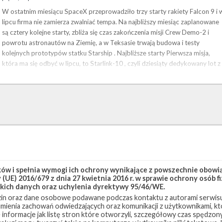
W ostatnim miesiącu SpaceX przeprowadziło trzy starty rakiety Falcon 9 i 
lipcu firma nie zamierza zwalniać tempa. Na najbliższy miesiąc zaplanowane
są cztery kolejne starty, zbliża się czas zakończenia misji Crew Demo-2 i
powrotu astronautów na Ziemię, a w Teksasie trwają budowa i testy
kolejnych prototypów statku Starship . Najbliższe starty Pierwsza misja,
która ma się odbyć w lipcu, to Starlink-10 , czyli dziesiąty dedykowany lot z
satelitami konstelacji Starlink, zaplanowany …
w i spełnia wymogi ich ochrony wynikające z powszechnie obowiąz
(UE) 2016/679 z dnia 27 kwietnia 2016 r. w sprawie ochrony osób
kich danych oraz uchylenia dyrektywy 95/46/WE.
in oraz dane osobowe podawane podczas kontaktu z autorami serwisu
zumienia zachowań odwiedzających oraz komunikacji z użytkownikami, któ
 informacje jak listę stron które otworzyli, szczegółowy czas spędzo