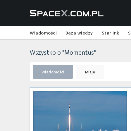
Wiadomości
Baza wiedzy
Starlink
S
Wszystko o "Momentus"
Wiadomości
Misje
Start
rakiety
Falcon
9
z
misją
Transporter-