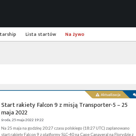
tarship
Lista startów
Na żywo
Aktualizacja
Start rakiety Falcon 9 z misją Transporter-5 – 25
maja 2022
środa, 25 maja 2022 19:22
Na 25 maja na godzinę 20:27 czasu polskiego (18:27 UTC) zaplanowano
start rakiety Falcon 9 z platformy SLC-40 na Cape Canaveral na Florydzie z