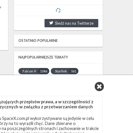
w
Śledź nas na Twitterze
OSTATNIO POPULARNE
NAJPOPULARNIEJSZE TEMATY
Falcon 9
Starlink
1046
561
SLC-40
OCISLY
521
337
LC-39A
SLC-4E
292
284
NASA
Lądowanie
263
235
ujących przepisów prawa, a w szczególności z
JRTI
ASOG
214
181
 fizycznych w związku z przetwarzaniem danych
Dragon 2
Osłony ładunku
145
125
 SpaceX.com.pl wykorzystywane są jedynie w celu
Starship
Landing Zone 1
107
96
rzy na to wyrazili chęć. Dane zbierane o
Loty załogowe
ISS
95
93
ny na poszczególnych stronach i zachowanie w trakcie