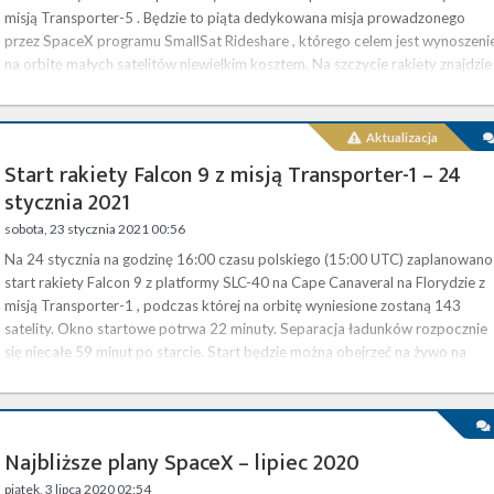
misją Transporter-5 . Będzie to piąta dedykowana misja prowadzonego
przez SpaceX programu SmallSat Rideshare , którego celem jest wynoszeni
na orbitę małych satelitów niewielkim kosztem. Na szczycie rakiety znajdzie
się 59 satelitów. Start będzie można śledzić na żywo na naszej stronie . Po
starcie z platformy rakieta skieruje się na …
Aktualizacja
Start rakiety Falcon 9 z misją Transporter-1 – 24
stycznia 2021
sobota, 23 stycznia 2021 00:56
Na 24 stycznia na godzinę 16:00 czasu polskiego (15:00 UTC) zaplanowano
start rakiety Falcon 9 z platformy SLC-40 na Cape Canaveral na Florydzie z
misją Transporter-1 , podczas której na orbitę wyniesione zostaną 143
satelity. Okno startowe potrwa 22 minuty. Separacja ładunków rozpocznie
się niecałe 59 minut po starcie. Start będzie można obejrzeć na żywo na
naszej stronie . Będzie to pierwsza misja w pełni poświęcona programowi
wynoszenia małych satelitów SpaceX, SmallSat Rideshare…
Najbliższe plany SpaceX – lipiec 2020
piątek, 3 lipca 2020 02:54