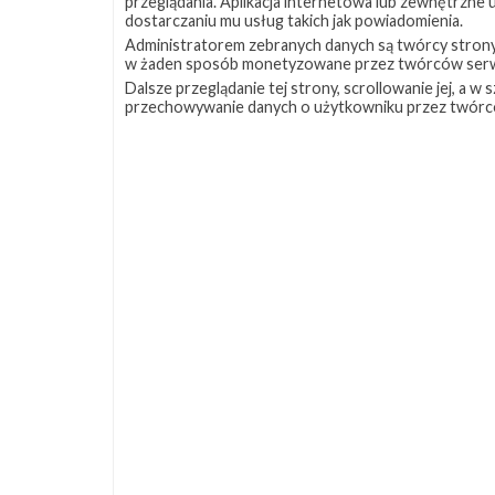
przeglądania. Aplikacja internetowa lub zewnętrzne
dostarczaniu mu usług takich jak powiadomienia.
Administratorem zebranych danych są twórcy strony S
w żaden sposób monetyzowane przez twórców serw
Dalsze przeglądanie tej strony, scrollowanie jej, a 
przechowywanie danych o użytkowniku przez twórc