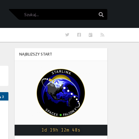
Szukaj
Szukaj
Twitter
Facebook
Kalendarze
RSS
NAJBLIŻSZY START
Starlink
Group
17-
38
3
1d 19h 12m 48s