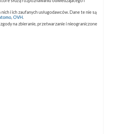
 które służą rozpoznawaniu odwiedzajacego i
ZAPRZYJAŹNIONE STRONY
 nich i ich zaufanych usługodawców. Dane te nie są
atomo
,
OVH
.
 zgody na zbieranie, przetwarzanie i nieograniczone
Kosmogadka
Jak będzie w rakiecie? (grupa FB)
Kosmiczna Propaganda
To Jakiś Kosmos!
TexasBocaChica (PL) – Substack