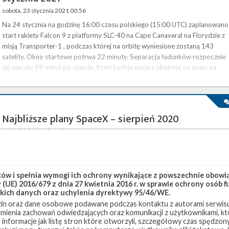
sobota, 23 stycznia 2021 00:56
Na 24 stycznia na godzinę 16:00 czasu polskiego (15:00 UTC) zaplanowano
start rakiety Falcon 9 z platformy SLC-40 na Cape Canaveral na Florydzie z
misją Transporter-1 , podczas której na orbitę wyniesione zostaną 143
satelity. Okno startowe potrwa 22 minuty. Separacja ładunków rozpocznie
się niecałe 59 minut po starcie. Start będzie można obejrzeć na żywo na
naszej stronie . Będzie to pierwsza misja w pełni poświęcona programowi
wynoszenia małych satelitów SpaceX, SmallSat Rideshare…
Najbliższe plany SpaceX – sierpień 2020
poniedziałek, 3 sierpnia 2020 14:14
Po zakończonym sukcesem powrocie załogowej kapsuły Dragon z
Międzynarodowej Stacji Kosmicznej po misji Crew Demo-2 , na najbliższe
tygodnie SpaceX planuje trzy starty orbitalne, a także lot prototypu statku
w i spełnia wymogi ich ochrony wynikające z powszechnie obowiąz
Starship na wysokość 150 metrów. Najbliższe starty Pierwsza misja orbitaln
(UE) 2016/679 z dnia 27 kwietnia 2016 r. w sprawie ochrony osób
zaplanowana na sierpień to Starlink-10 . Falcon 9 ma wystartować z
kich danych oraz uchylenia dyrektywy 95/46/WE.
platformy LC-39A w Centrum Kosmicznym im. Kennedy’ego (KSC) na
in oraz dane osobowe podawane podczas kontaktu z autorami serwisu
Florydzie 6 sierpnia o godzinie 07:33 czasu polskiego (05:33 UTC) i …
zumienia zachowań odwiedzających oraz komunikacji z użytkownikami, któ
 informacje jak listę stron które otworzyli, szczegółowy czas spędzo