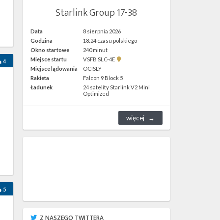
Starlink Group 17-38
Data
8 sierpnia 2026
Godzina
18:24 czasu polskiego
Okno startowe
240 minut
Pokaż
Miejsce startu
VSFB SLC-4E
4
lokalizację
Miejsce lądowania
OCISLY
VSFB
Rakieta
Falcon 9 Block 5
SLC-
4E w
Ładunek
24 satelity Starlink V2 Mini
Google
Optimized
Maps
więcej
h
5
Z NASZEGO TWITTERA