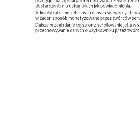
przeglądania. Aplikacja internetowa lub zewnętrzne
dostarczaniu mu usług takich jak powiadomienia.
Administratorem zebranych danych są twórcy strony S
w żaden sposób monetyzowane przez twórców serw
Dalsze przeglądanie tej strony, scrollowanie jej, a 
przechowywanie danych o użytkowniku przez twórc