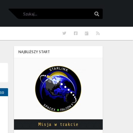
Szukaj
Szukaj
Twitter
Facebook
Kalendarze
RSS
NAJBLIŻSZY START
Starlink
Group
17-
38
10
Misja w trakcie