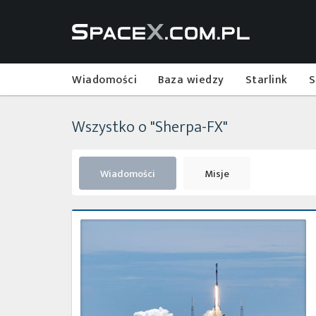
Wiadomości
Baza wiedzy
Starlink
S
Wszystko o "Sherpa-FX"
Wiadomości
Misje
Start
rakiety
Falcon
9
z
misją
Transporter-