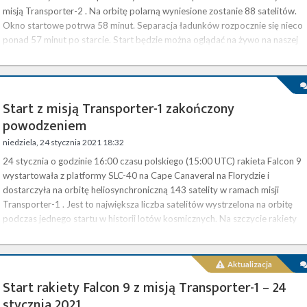
misją Transporter-2 . Na orbitę polarną wyniesione zostanie 88 satelitów.
Okno startowe potrwa 58 minut. Separacja ładunków rozpocznie się nieco
ponad 57 minut po starcie. Start będzie można oglądać na żywo na naszej
stronie . Transporter-2 to druga dedykowana misja prowadzonego przez
SpaceX programu wynoszenia na orbitę małych satelitów, …
Start z misją Transporter-1 zakończony
powodzeniem
niedziela, 24 stycznia 2021 18:32
24 stycznia o godzinie 16:00 czasu polskiego (15:00 UTC) rakieta Falcon 9
wystartowała z platformy SLC-40 na Cape Canaveral na Florydzie i
dostarczyła na orbitę heliosynchroniczną 143 satelity w ramach misji
Transporter-1 . Jest to największa liczba satelitów wystrzelona na orbitę
podczas jednego startu w historii lotów kosmicznych. Na szczycie rakiety
znalazły się 133 mikrosatelity i cubesaty dla różnorodnych klientów, któryc
wyniesienie zakontraktowano w ramach programu SpaceX …
Aktualizacja
Start rakiety Falcon 9 z misją Transporter-1 – 24
stycznia 2021