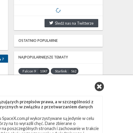
Śledź nas na Twitterze
OSTATNIO POPULARNE
NAJPOPULARNIEJSZE TEMATY
7
Falcon 9
Starlink
1047
562
SLC-40
OCISLY
522
337
LC-39A
SLC-4E
292
284
NASA
Lądowanie
263
235
ujących przepisów prawa, a w szczególności z
a
JRTI
ASOG
214
182
 fizycznych w związku z przetwarzaniem danych
Dragon 2
Osłony ładunku
145
125
 SpaceX.com.pl wykorzystywane są jedynie w celu
Starship
Landing Zone 1
107
96
rzy na to wyrazili chęć. Dane zbierane o
Loty załogowe
ISS
95
93
ny na poszczególnych stronach i zachowanie w trakcie