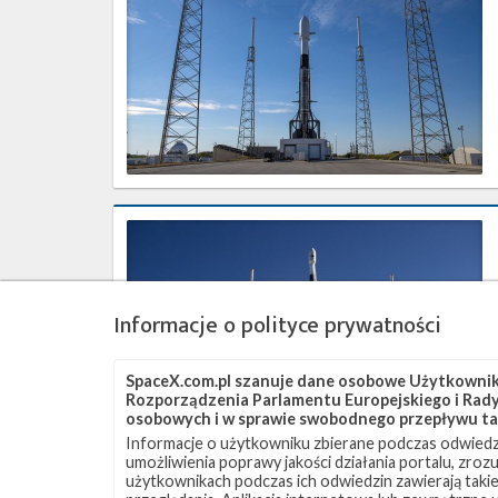
9
z
misją
Transporter-
1
–
24
stycznia
2021
Najbliższe
plany
SpaceX
–
sierpień
Informacje o polityce prywatności
2020
SpaceX.com.pl szanuje dane osobowe Użytkownikó
Rozporządzenia Parlamentu Europejskiego i Rady 
osobowych i w sprawie swobodnego przepływu ta
Informacje o użytkowniku zbierane podczas odwiedz
umożliwienia poprawy jakości działania portalu, zro
użytkownikach podczas ich odwiedzin zawierają takie