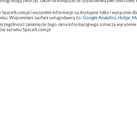
 usługi mogą tworzyć także na komputerze użytkownika pliki tekstowe,
paceX.com.pl i wszystkie informacje są dostępne tylko i wyłącznie dla
isu. Wspomniani zaufani usługodawcy to:
Google Analytics
,
Hotjar
,
M
w szczególności zamknięcie tego okna informacyjnego oznacza wyrażenie
ów serwisu SpaceX.com.pl