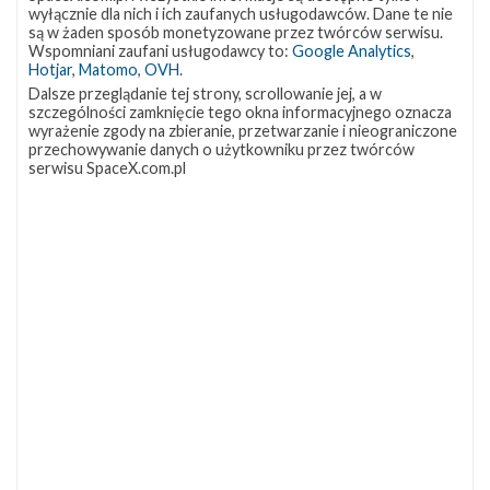
wyłącznie dla nich i ich zaufanych usługodawców. Dane te nie
są w żaden sposób monetyzowane przez twórców serwisu.
Wspomniani zaufani usługodawcy to:
Google Analytics
,
Zespół SpaceIL z Izraela przygotowuje się
Hotjar
,
Matomo
,
OVH
.
do wysłania lądownika na Księżyc
Dalsze przeglądanie tej strony, scrollowanie jej, a w
szczególności zamknięcie tego okna informacyjnego oznacza
sobota, 13 października 2018 22:02
wyrażenie zgody na zbieranie, przetwarzanie i nieograniczone
przechowywanie danych o użytkowniku przez twórców
SpaceIL, organizacja non profit pochodząca z Izraela, planuje na
serwisu SpaceX.com.pl
początku 2019 roku dostarczyć lądownik na powierzchnię
Księżyca. Ma on zostać wystrzelony na orbitę okołoziemską za
pomocą rakiety Falcon 9, a następnie, po około ośmiu
tygodniach, osiąść na powierzchni naszego naturalnego satelity.
Pomysł na misję powstał w 2011 roku, po tym jak ogłoszony
został konkurs Google Lunar XPrize. Zespoły uczestniczące w
rywalizacji miały zbudować pojazd, który wyląduje na Księżycu,
przebędzie co …
NAJBLIŻSZY START
Starlink
Group