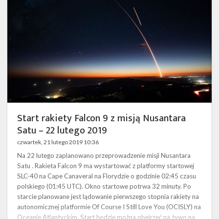
z
misją
Nusantara
Satu
–
22
lutego
2019
Start rakiety Falcon 9 z misją Nusantara
Satu – 22 lutego 2019
czwartek, 21 lutego 2019 10:36
Na 22 lutego zaplanowano przeprowadzenie misji Nusantara
Satu . Rakieta Falcon 9 ma wystartować z platformy startowej
SLC-40 na Cape Canaveral na Florydzie o godzinie 02:45 czasu
polskiego (01:45 UTC). Okno startowe potrwa 32 minuty. Po
starcie planowane jest lądowanie pierwszego stopnia rakiety na
autonomicznej platformie Of Course I Still Love You (OCISLY) na
Oceanie Atlantyckim. Start będzie można obejrzeć na żywo na