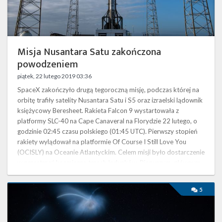
Twitter
Kalendarze
Misja Nusantara Satu zakończona
powodzeniem
piątek, 22 lutego 2019 03:36
SpaceX zakończyło drugą tegoroczną misję, podczas której na
orbitę trafiły satelity Nusantara Satu i S5 oraz izraelski lądownik
księżycowy Beresheet. Rakieta Falcon 9 wystartowała z
platformy SLC-40 na Cape Canaveral na Florydzie 22 lutego, o
godzinie 02:45 czasu polskiego (01:45 UTC). Pierwszy stopień
rakiety wylądował na platformie Of Course I Still Love You
(OCISLY) na Oceanie Atlantyckim. Celem misji było dostarczenie
w przestrzeń kosmiczną trzech ładunków. Pierwszym, głównym
z …
Start
5
rakiety
Falcon
9