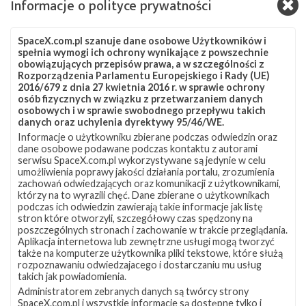
Informacje o polityce prywatności
planuje w najbliższym czasie kolejne, w tym pierwszą misję
demonstracyjną w ramach programu komercyjnych lotów
załogowych NASA. Trwają także prace nad prototypem nowego
SpaceX.com.pl szanuje dane osobowe Użytkowników i
statku Starship oraz testy mające doprowadzić do
spełnia wymogi ich ochrony wynikające z powszechnie
wielokrotnego wykorzystywania osłon ładunku rakiet z rodziny
obowiązujących przepisów prawa, a w szczególności z
Falcon. Start najbliższej misji zaplanowany jest na 19 lutego, na
Rozporządzenia Parlamentu Europejskiego i Rady (UE)
2016/679 z dnia 27 kwietnia 2016 r. w sprawie ochrony
godzinę 02:58 czasu polskiego (01:58 UTC). Rakieta Falcon 9
osób fizycznych w związku z przetwarzaniem danych
wystartuje z platformy …
osobowych i w sprawie swobodnego przepływu takich
danych oraz uchylenia dyrektywy 95/46/WE.
Informacje o użytkowniku zbierane podczas odwiedzin oraz
Zespół
4
dane osobowe podawane podczas kontaktu z autorami
SpaceIL
serwisu SpaceX.com.pl wykorzystywane są jedynie w celu
z
umożliwienia poprawy jakości działania portalu, zrozumienia
Izraela
zachowań odwiedzających oraz komunikacji z użytkownikami,
przygotowuje
którzy na to wyrazili chęć. Dane zbierane o użytkownikach
się
podczas ich odwiedzin zawierają takie informacje jak listę
do
stron które otworzyli, szczegółowy czas spędzony na
wysłania
poszczególnych stronach i zachowanie w trakcie przeglądania.
Aplikacja internetowa lub zewnętrzne usługi mogą tworzyć
lądownika
także na komputerze użytkownika pliki tekstowe, które służą
na
rozpoznawaniu odwiedzajacego i dostarczaniu mu usług
Księżyc
takich jak powiadomienia.
Administratorem zebranych danych są twórcy strony
SpaceX.com.pl i wszystkie informacje są dostępne tylko i