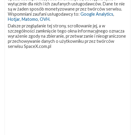
wyłącznie dla nich i ich zaufanych usługodawców. Dane te nie
są w żaden sposób monetyzowane przez twórców serwisu.
Wspomniani zaufani usługodawcy to:
Google Analytics
,
Najbliższe plany SpaceX – grudzień 2019
Hotjar
,
Matomo
,
OVH
.
Dalsze przeglądanie tej strony, scrollowanie jej, a w
niedziela, 1 grudnia 2019 08:22
szczególności zamknięcie tego okna informacyjnego oznacza
Ostatni miesiąc roku w wykonaniu SpaceX zapowiada się
wyrażenie zgody na zbieranie, przetwarzanie i nieograniczone
przechowywanie danych o użytkowniku przez twórców
bardzo intensywnie. Na grudzień zaplanowane są trzy starty
serwisu SpaceX.com.pl
orbitalne, trwają przygotowania do pierwszej misji załogowej, a
w Teksasie i na Florydzie postępują prace nad prototypami
statku Starship. Najbliższe starty Najbliższy lot ma odbyć się 4
grudnia o godzinie 18:51 czasu polskiego (17:51 UTC). Rakieta
Falcon 9 wystartuje z platformy SLC-40 na Cape Canaveral i
wyniesie na niską orbitę okołoziemską (LEO) towarową kapsułę
Dragon …
NAJBLIŻSZY START
Starlink
Group