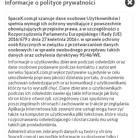
Informacje o polityce prywatności
zwalniać tempa. Na styczeń zaplanowane są trzy loty oraz
powrót towarowego statku Dragon na Ziemię z
Międzynarodowej Stacji Kosmicznej. Wciąż trwają
SpaceX.com.pl szanuje dane osobowe Użytkowników i
przygotowania do lotu załogowej kapsuły Dragon z
spełnia wymogi ich ochrony wynikające z powszechnie
astronautami na pokładzie, a w Teksasie budowane są kolejne
obowiązujących przepisów prawa, a w szczególności z
prototypy statku Starship. Starlink Nowy rok SpaceX
Rozporządzenia Parlamentu Europejskiego i Rady (UE)
2016/679 z dnia 27 kwietnia 2016 r. w sprawie ochrony
rozpocznie trzecią misją z satelitami mającymi stworzyć
osób fizycznych w związku z przetwarzaniem danych
konstelację Starlink , która ma docelowo zapewniać dostęp do
osobowych i w sprawie swobodnego przepływu takich
…
danych oraz uchylenia dyrektywy 95/46/WE.
Informacje o użytkowniku zbierane podczas odwiedzin oraz
Najbliższe
2
dane osobowe podawane podczas kontaktu z autorami
plany
serwisu SpaceX.com.pl wykorzystywane są jedynie w celu
SpaceX
umożliwienia poprawy jakości działania portalu, zrozumienia
–
zachowań odwiedzających oraz komunikacji z użytkownikami,
grudzień
którzy na to wyrazili chęć. Dane zbierane o użytkownikach
2019
podczas ich odwiedzin zawierają takie informacje jak listę
stron które otworzyli, szczegółowy czas spędzony na
poszczególnych stronach i zachowanie w trakcie przeglądania.
Aplikacja internetowa lub zewnętrzne usługi mogą tworzyć
także na komputerze użytkownika pliki tekstowe, które służą
rozpoznawaniu odwiedzajacego i dostarczaniu mu usług
takich jak powiadomienia.
Administratorem zebranych danych są twórcy strony
SpaceX.com.pl i wszystkie informacje są dostępne tylko i