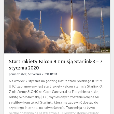
z
misją
Starlink-
3
–
7
stycznia
2020
Start rakiety Falcon 9 z misją Starlink-3 – 7
stycznia 2020
poniedziałek, 6 stycznia 2020 18:01
Na wtorek 7 stycznia na godzinę 03:19 czasu polskiego (02:19
UTC) zaplanowany jest start rakiety Falcon 9 z misją Starlink-3 .
Z platformy SLC-40 na Cape Canaveral na Florydzie na niską
orbitę okołoziemską (LEO) wyniesionych zostanie kolejne 60
satelitów konstelacji Starlink , która ma zapewnić dostęp do
szybkiego Internetu na całym świecie. Transmisja na żywo
będzie dostępna na naszej stronie . Pierwszy stopień rakiety