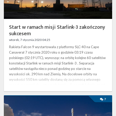
Twitter
Kalendarze
Start w ramach misji Starlink-3 zakończony
sukcesem
wtorek, 7 stycznia 2020 04:25
Rakieta Falcon 9 wystartowała z platformy SLC-40 na Cape
Canaveral 7 stycznia 2020 roku o godzinie 03:19 czasu
polskiego (02:19 UTC), wynosząc na orbitę kolejne 60 satelitów
konstelacji Starlink w ramach misji Starlink-3 . Separacja
satelitów nastąpiła nieco ponad godzinę po starcie na
wysokości ok. 290 km nad Ziemią. Na docelowe orbity na
wysokości 550 km satelity dostaną się za pomocą własnego
napędu po przejściu wstępnych testów. Successful deployment
of 60 Starlink satellites …
Start
7
rakiety
Falcon
9