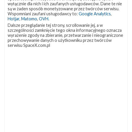
wyłącznie dla nich i ich zaufanych usługodawców. Dane te nie
są w żaden sposób monetyzowane przez twórców serwisu.
Wspomniani zaufani usługodawcy to:
Google Analytics
,
Start rakiety Falcon 9 z misją Transporter-1
Hotjar
,
Matomo
,
OVH
.
– 24 stycznia 2021
Dalsze przeglądanie tej strony, scrollowanie jej, a w
szczególności zamknięcie tego okna informacyjnego oznacza
sobota, 23 stycznia 2021 00:56
wyrażenie zgody na zbieranie, przetwarzanie i nieograniczone
przechowywanie danych o użytkowniku przez twórców
Na 24 stycznia na godzinę 16:00 czasu polskiego (15:00 UTC)
serwisu SpaceX.com.pl
zaplanowano start rakiety Falcon 9 z platformy SLC-40 na Cape
Canaveral na Florydzie z misją Transporter-1 , podczas której na
orbitę wyniesione zostaną 143 satelity. Okno startowe potrwa
22 minuty. Separacja ładunków rozpocznie się niecałe 59 minut
po starcie. Start będzie można obejrzeć na żywo na naszej
stronie . Będzie to pierwsza misja w pełni poświęcona
programowi wynoszenia małych satelitów SpaceX, SmallSat
Rideshare…
NAJBLIŻSZY START
Starlink
Group