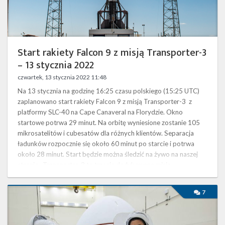
Twitter
2022
Kalendarze
Start rakiety Falcon 9 z misją Transporter-3
– 13 stycznia 2022
czwartek, 13 stycznia 2022 11:48
Na 13 stycznia na godzinę 16:25 czasu polskiego (15:25 UTC)
zaplanowano start rakiety Falcon 9 z misją Transporter-3 z
platformy SLC-40 na Cape Canaveral na Florydzie. Okno
startowe potrwa 29 minut. Na orbitę wyniesione zostanie 105
mikrosatelitów i cubesatów dla różnych klientów. Separacja
ładunków rozpocznie się około 60 minut po starcie i potrwa
około 28 minut. Start będzie można śledzić na żywo na naszej
stronie . Transporter-3 to trzecia dedykowana misja
prowadzonego przez …
Najbliższe
7
plany
SpaceX
–