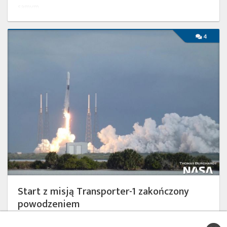
samym …
Start
4
z
misją
Transporter-
1
zakończony
powodzeniem
Start z misją Transporter-1 zakończony
powodzeniem
niedziela, 24 stycznia 2021 18:32