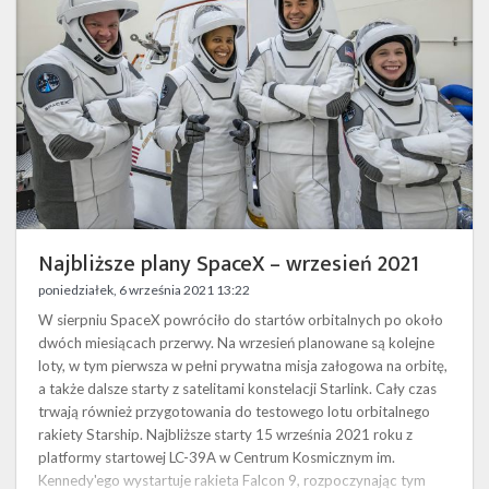
wrzesień
2021
Najbliższe plany SpaceX – wrzesień 2021
poniedziałek, 6 września 2021 13:22
W sierpniu SpaceX powróciło do startów orbitalnych po około
dwóch miesiącach przerwy. Na wrzesień planowane są kolejne
loty, w tym pierwsza w pełni prywatna misja załogowa na orbitę,
a także dalsze starty z satelitami konstelacji Starlink. Cały czas
trwają również przygotowania do testowego lotu orbitalnego
rakiety Starship. Najbliższe starty 15 września 2021 roku z
platformy startowej LC-39A w Centrum Kosmicznym im.
Kennedy'ego wystartuje rakieta Falcon 9, rozpoczynając tym