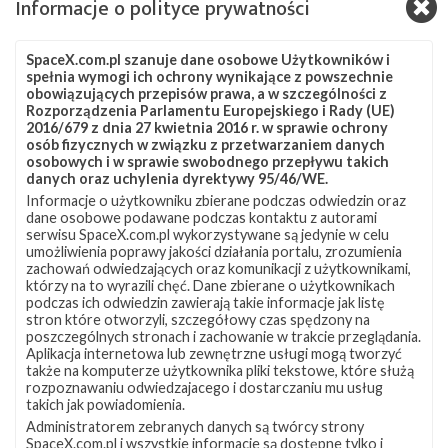
Informacje o polityce prywatności
24 stycznia o godzinie 16:00 czasu polskiego (15:00 UTC)
rakieta Falcon 9 wystartowała z platformy SLC-40 na Cape
Canaveral na Florydzie i dostarczyła na orbitę
SpaceX.com.pl szanuje dane osobowe Użytkowników i
heliosynchroniczną 143 satelity w ramach misji Transporter-1 .
spełnia wymogi ich ochrony wynikające z powszechnie
Jest to największa liczba satelitów wystrzelona na orbitę
obowiązujących przepisów prawa, a w szczególności z
Rozporządzenia Parlamentu Europejskiego i Rady (UE)
podczas jednego startu w historii lotów kosmicznych. Na
2016/679 z dnia 27 kwietnia 2016 r. w sprawie ochrony
szczycie rakiety znalazły się 133 mikrosatelity i cubesaty dla
osób fizycznych w związku z przetwarzaniem danych
różnorodnych klientów, których wyniesienie zakontraktowano w
osobowych i w sprawie swobodnego przepływu takich
ramach programu SpaceX …
danych oraz uchylenia dyrektywy 95/46/WE.
Informacje o użytkowniku zbierane podczas odwiedzin oraz
Start
Aktualizacja
5
dane osobowe podawane podczas kontaktu z autorami
rakiety
serwisu SpaceX.com.pl wykorzystywane są jedynie w celu
Falcon
umożliwienia poprawy jakości działania portalu, zrozumienia
9
zachowań odwiedzających oraz komunikacji z użytkownikami,
z
którzy na to wyrazili chęć. Dane zbierane o użytkownikach
misją
podczas ich odwiedzin zawierają takie informacje jak listę
Transporter-
stron które otworzyli, szczegółowy czas spędzony na
1
poszczególnych stronach i zachowanie w trakcie przeglądania.
Aplikacja internetowa lub zewnętrzne usługi mogą tworzyć
–
także na komputerze użytkownika pliki tekstowe, które służą
24
rozpoznawaniu odwiedzajacego i dostarczaniu mu usług
stycznia
takich jak powiadomienia.
2021
Administratorem zebranych danych są twórcy strony
SpaceX.com.pl i wszystkie informacje są dostępne tylko i