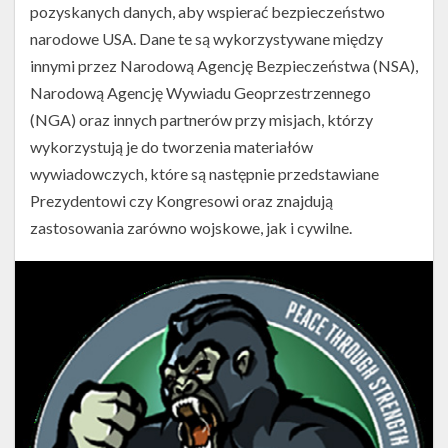
pozyskanych danych, aby wspierać bezpieczeństwo
misją
NROL-
narodowe USA. Dane te są wykorzystywane między
108
innymi przez Narodową Agencję Bezpieczeństwa (NSA),
(Źródło:
SpaceX)
Narodową Agencję Wywiadu Geoprzestrzennego
(NGA) oraz innych partnerów przy misjach, którzy
wykorzystują je do tworzenia materiałów
wywiadowczych, które są następnie przedstawiane
Prezydentowi czy Kongresowi oraz znajdują
zastosowania zarówno wojskowe, jak i cywilne.