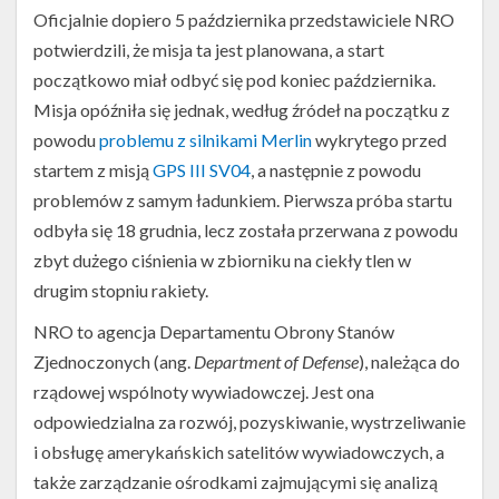
Oficjalnie dopiero 5 października przedstawiciele NRO
potwierdzili, że misja ta jest planowana, a start
początkowo miał odbyć się pod koniec października.
Misja opóźniła się jednak, według źródeł na początku z
powodu
problemu z silnikami Merlin
wykrytego przed
startem z misją
GPS III SV04
, a następnie z powodu
problemów z samym ładunkiem. Pierwsza próba startu
odbyła się 18 grudnia, lecz została przerwana z powodu
zbyt dużego ciśnienia w zbiorniku na ciekły tlen w
drugim stopniu rakiety.
NRO to agencja Departamentu Obrony Stanów
Falcon
Zjednoczonych (ang.
Department of Defense
), należąca do
9
na
rządowej wspólnoty wywiadowczej. Jest ona
platformie
odpowiedzialna za rozwój, pozyskiwanie, wystrzeliwanie
startowej
i obsługę amerykańskich satelitów wywiadowczych, a
LC-
39A
także zarządzanie ośrodkami zajmującymi się analizą
przed