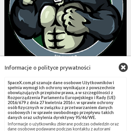
Informacje o polityce prywatności
Logo misji przygotowane przez NRO (Źródło: NRO)
SpaceX.com.pl szanuje dane osobowe Użytkowników i
NRO posiada bardzo zróżnicowaną flotę, składającą się
spełnia wymogi ich ochrony wynikające z powszechnie
zarówno z małych satelitów, jak i większych, bardziej
obowiązujących przepisów prawa, a w szczególności z
Rozporządzenia Parlamentu Europejskiego i Rady (UE)
standardowych. Takie podejście pozwala na dążenie do
2016/679 z dnia 27 kwietnia 2016 r. w sprawie ochrony
hybrydowej architektury zaprojektowanej tak, aby
osób fizycznych w związku z przetwarzaniem danych
osobowych i w sprawie swobodnego przepływu takich
zapewniać globalne pokrycie w szerokim zakresie
danych oraz uchylenia dyrektywy 95/46/WE.
wymagań wywiadowczych, prowadzić prace badawczo-
Informacje o użytkowniku zbierane podczas odwiedzin oraz
dane osobowe podawane podczas kontaktu z autorami
rozwojowe oraz pomagać w łagodzeniu skutków