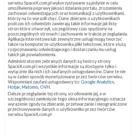
serwisu SpaceX.com.pl wykorzystywane są jedynie w celu
katastrof naturalnych zarówno w USA, jak i na całym
umożliwienia poprawy jakości działania portalu, zrozumienia
zachowań odwiedzających oraz komunikacji z użytkownikami,
świecie. NROL-108 to szósty start z ładunkiem dla NRO
którzy na to wyrazili chęć. Dane zbierane o użytkownikach
podczas ich odwiedzin zawierają takie informacje jak listę
w 2020 roku. Na pokładzie rakiety znajdzie się ładunek
stron które otworzyli, szczegółowy czas spędzony na
związany z bezpieczeństwem narodowym, który został
poszczególnych stronach i zachowanie w trakcie przeglądania.
Aplikacja internetowa lub zewnętrzne usługi mogą tworzyć
zaprojektowany i zbudowany przez agencję.
także na komputerze użytkownika pliki tekstowe, które służą
rozpoznawaniu odwiedzajacego i dostarczaniu mu usług
Logo misji przygotowane przez NRO przedstawia
takich jak powiadomienia.
goryla na zielonym tle, bijącego się w klatkę piersiową
Administratorem zebranych danych są twórcy strony
SpaceX.com.pl i wszystkie informacje są dostępne tylko i
oraz slogan „Pokój Poprzez Siłę”. Motyw ten został
wyłącznie dla nich i ich zaufanych usługodawców. Dane te nie
wybrany przez NRO, ponieważ goryle są spokojnymi
są w żaden sposób monetyzowane przez twórców serwisu.
Wspomniani zaufani usługodawcy to:
Google Analytics
,
zwierzętami, lecz w razie potrzeby potrafią być groźne.
Hotjar
,
Matomo
,
OVH
.
Analogicznie, misja ta ma umożliwić stałą czujność i
Dalsze przeglądanie tej strony, scrollowanie jej, a w
szczególności zamknięcie tego okna informacyjnego oznacza
gotowość do obrony, demonstrując zaangażowanie NRO
wyrażenie zgody na zbieranie, przetwarzanie i nieograniczone
przechowywanie danych o użytkowniku przez twórców
w ochronę amerykańskich żołnierzy, interesów i
serwisu SpaceX.com.pl
sojuszników.