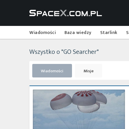
Wiadomości
Baza wiedzy
Starlink
S
Wszystko o "GO Searcher"
Wiadomości
Misje
Pierwsza
prywatna
załogowa
misja
orbitalna
zakończona