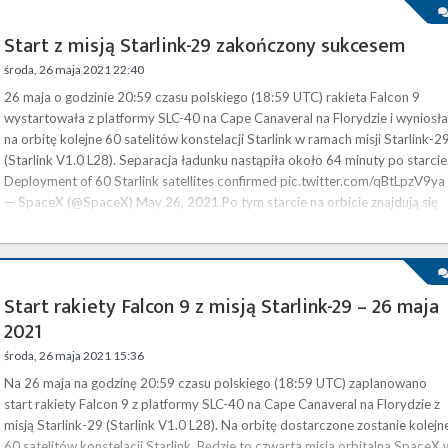
Start z misją Starlink-29 zakończony sukcesem
środa, 26 maja 2021 22:40
26 maja o godzinie 20:59 czasu polskiego (18:59 UTC) rakieta Falcon 9
wystartowała z platformy SLC-40 na Cape Canaveral na Florydzie i wyniosła
na orbitę kolejne 60 satelitów konstelacji Starlink w ramach misji Starlink-2
(Starlink V1.0 L28). Separacja ładunku nastąpiła około 64 minuty po starcie
Deployment of 60 Starlink satellites confirmed pic.twitter.com/qBtLpzV9ya
— SpaceX (@SpaceX) May 26, 2021 Po tym starcie na orbicie znajdują się
już 1664 satelity budow…
Start rakiety Falcon 9 z misją Starlink-29 – 26 maja
2021
środa, 26 maja 2021 15:36
Na 26 maja na godzinę 20:59 czasu polskiego (18:59 UTC) zaplanowano
start rakiety Falcon 9 z platformy SLC-40 na Cape Canaveral na Florydzie z
misją Starlink-29 (Starlink V1.0 L28). Na orbitę dostarczone zostanie kolejn
60 satelitów konstelacji Starlink. Będzie to czwarta misja orbitalna SpaceX 