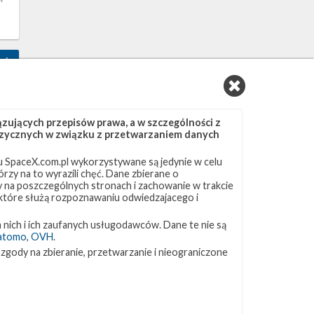
6
ujących przepisów prawa, a w szczególności z
 fizycznych w związku z przetwarzaniem danych
 SpaceX.com.pl wykorzystywane są jedynie w celu
rzy na to wyrazili chęć. Dane zbierane o
ny na poszczególnych stronach i zachowanie w trakcie
 które służą rozpoznawaniu odwiedzajacego i
 nich i ich zaufanych usługodawców. Dane te nie są
atomo
,
OVH
.
3
 zgody na zbieranie, przetwarzanie i nieograniczone