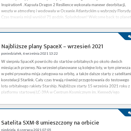
Inspiration4 . Kapsuła Dragon 2 Resilience wykonała manewr deorbitacji,
weszła w atmosferę i wodowała w Oceanie Atlantyckim u wybrzeży Florydy
Czas trwania misji wyniósł 71 godzin. Splashdown! Welcome back to planet
Earth, @Inspiration4x ! pic.twitter.com/94yLjMBqWt — SpaceX (@SpaceX)
September 18, 2021 Około 24 godziny przed …
Najbliższe plany SpaceX – wrzesień 2021
poniedziałek, 6 września 2021 13:22
W sierpniu SpaceX powróciło do startów orbitalnych po około dwóch
miesiącach przerwy. Na wrzesień planowane są kolejne loty, w tym pierwsza
w pełni prywatna misja załogowa na orbitę, a także dalsze starty z satelitam
konstelacji Starlink. Cały czas trwają również przygotowania do testowego
lotu orbitalnego rakiety Starship. Najbliższe starty 15 września 2021 roku z
platformy startowej LC-39A w Centrum Kosmicznym im. Kennedy'ego
wystartuje rakieta Falcon 9, rozpoczynając tym samym …
Satelita SXM-8 umieszczony na orbicie
niedziela, 6 czerwca 2021 07:05