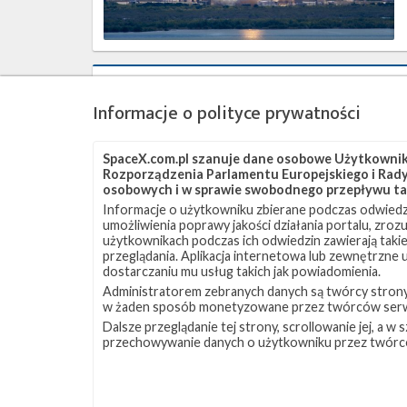
26
maja
2021
Start
z
Informacje o polityce prywatności
misją
Starlink-
22
SpaceX.com.pl szanuje dane osobowe Użytkownikó
zakończony
Rozporządzenia Parlamentu Europejskiego i Rady 
powodzeniem
osobowych i w sprawie swobodnego przepływu ta
Informacje o użytkowniku zbierane podczas odwiedz
umożliwienia poprawy jakości działania portalu, zro
użytkownikach podczas ich odwiedzin zawierają takie
przeglądania. Aplikacja internetowa lub zewnętrzne
dostarczaniu mu usług takich jak powiadomienia.
Administratorem zebranych danych są twórcy strony S
w żaden sposób monetyzowane przez twórców serw
Start
Dalsze przeglądanie tej strony, scrollowanie jej, a 
rakiety
przechowywanie danych o użytkowniku przez twórc
Falcon
9
z