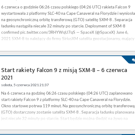
6 czerwca o godzinie 06:26 czasu polskiego (04:26 UTC) rakieta Falcon 9
wystartowała z platformy SLC-40 na Cape Canaveral na Florydzie i wyniosła
na geosynchroniczną orbitę transferową (GTO) satelitę SXM-8 . Separacja
ładunku nastąpiła niecałe 32 minuty po starcie. Deployment of SXM-8
confirmed pic.twitter.com/3RHYWqU7qS — SpaceX (@SpaceX) June 6,
2021 SXM-8 to należący do firmy SiriusXM satelita geostacjonarny, mający
udostępniać usługę radia satelitarnego (DARS). …
Start rakiety Falcon 9 z misją SXM-8 – 6 czerwca
2021
sobota, 5 czerwca 2021 21:37
Na 6 czerwca na godzinę 06:26 czasu polskiego (04:26 UTC) zaplanowano
start rakiety Falcon 9 z platformy SLC-40 na Cape Canaveral na Florydzie.
Okno startowe potrwa 119 minut. Na geosynchroniczną orbitę transferową
(GTO) dostarczony zostanie satelita SXM-8 . Separacja ładunku planowana
jest niecałe 32 minuty po starcie. Start będzie można śledzić na żywo na
naszej stronie . SXM-8 to należący do firmy SiriusXM satelita
telekomunikacyjny, który ma dostarczać usługę radia satelitarneg…