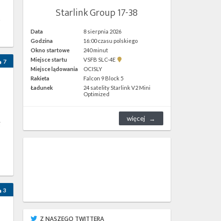
Starlink Group 17-38
.
Data
8 sierpnia 2026
Godzina
16:00 czasu polskiego
Okno startowe
240 minut
Pokaż
Miejsce startu
VSFB SLC-4E
7
lokalizację
Miejsce lądowania
OCISLY
VSFB
Rakieta
Falcon 9 Block 5
SLC-
4E w
Ładunek
24 satelity Starlink V2 Mini
Google
Optimized
Maps
więcej
i
3
Z NASZEGO TWITTERA