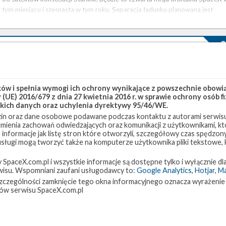
tym miesiącu i szesnasta w tym roku. Separacja ładunku planowana jest
około 64 minuty po starcie. Start będzie można śledzić na żywo na naszej
stronie . Starlink to budowana przez …
Start z misją Starlink-22 zakończony powodzeniem
niedziela, 14 marca 2021 12:13
14 marca 2021 roku o godzinie 11:01 czasu polskiego (10:01 UTC) rakieta
w i spełnia wymogi ich ochrony wynikające z powszechnie obowiąz
(UE) 2016/679 z dnia 27 kwietnia 2016 r. w sprawie ochrony osób
Falcon 9 wystartowała z platformy LC-39A w Centrum Kosmicznym im.
kich danych oraz uchylenia dyrektywy 95/46/WE.
Kennedy'ego (KSC) na Florydzie i wyniosła na niską orbitę okołoziemską
in oraz dane osobowe podawane podczas kontaktu z autorami serwisu
(LEO) kolejne 60 satelitów konstelacji Starlink w ramach misji Starlink-22
zumienia zachowań odwiedzających oraz komunikacji z użytkownikami, któ
(Starlink V1.0 L21). Separacja ładunku nastąpiła około 65 minut po starcie.
 informacje jak listę stron które otworzyli, szczegółowy czas spędzo
Deployment of 60 Starlink satellites confirmed
 usługi mogą tworzyć także na komputerze użytkownika pliki tekstowe,
pic.twitter.com/AMLK4R9dMn — SpaceX (@SpaceX) March 14, 2021 …
paceX.com.pl i wszystkie informacje są dostępne tylko i wyłącznie dla
isu. Wspomniani zaufani usługodawcy to:
Google Analytics
,
Hotjar
,
M
w szczególności zamknięcie tego okna informacyjnego oznacza wyrażenie
Start rakiety Falcon 9 z misją Starlink-22 – 14 marca
ów serwisu SpaceX.com.pl
2021
sobota, 13 marca 2021 20:50