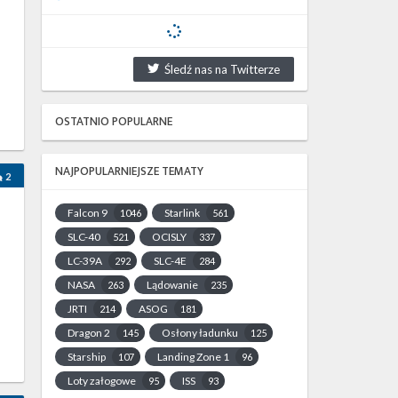
Śledź nas na Twitterze
OSTATNIO POPULARNE
NAJPOPULARNIEJSZE TEMATY
2
Falcon 9
Starlink
1046
561
SLC-40
OCISLY
521
337
LC-39A
SLC-4E
292
284
NASA
Lądowanie
263
235
JRTI
ASOG
214
181
Dragon 2
Osłony ładunku
145
125
Starship
Landing Zone 1
107
96
Loty załogowe
ISS
95
93