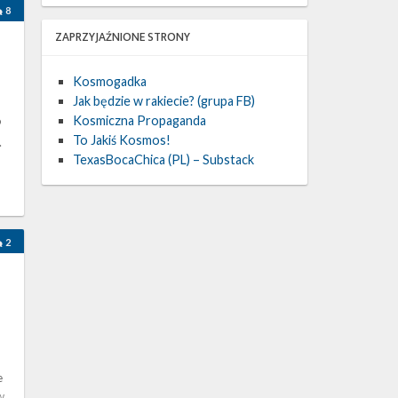
8
ZAPRZYJAŹNIONE STRONY
Kosmogadka
Jak będzie w rakiecie? (grupa FB)
Kosmiczna Propaganda
9
To Jakiś Kosmos!
.
TexasBocaChica (PL) – Substack
2
e
w