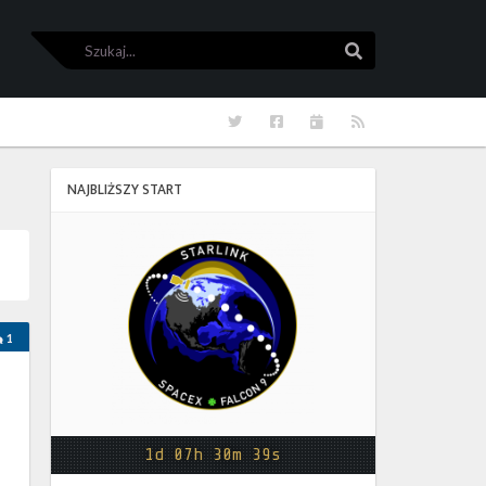
Szukaj
Szukaj
Twitter
Facebook
Kalendarze
RSS
NAJBLIŻSZY START
Starlink
Group
17-
38
1
1d 07h 30m 39s