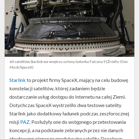
60 satelitów Starlink we wnętrzu osłony ładunku Falcona 9 (Źródło: Elon
Musk/SpaceX)
Starlink
to projekt firmy SpaceX, mający na celu budowę
konstelacji satelitów, której zadaniem będzie
dostarczanie usług dostępu do Internetu na całej Ziemi.
Rakieta
Falcon
Dotychczas SpaceX wystrzeliło dwa testowe satelity
9
Starlink jako dodatkowy ładunek podczas zeszłorocznej
na
platformie
misji
PAZ
. Posłużyły one do wstępnego przetestowania
SLC-
koncepcji, a na podstawie zebranych przez nie danych
40
przed
zbudowano pierwsze produkcyjne satelity. Docelowo