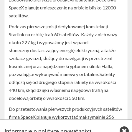
misją
SpaceX planuje umieszczenie na orbicie blisko 12000
Starlink
satelitów.
(Źródło:
SpaceX)
Podczas pierwszej misji dedykowanej konstelacji
Starlink na orbitę trafi 60 satelitów. Każdy z nich waży
około 227 kg i wyposażony jest w panel
słoneczny dostarczający energię elektryczną, a także
szukacz gwiazd, służący do nawigacji w przestrzeni
kosmicznej oraz napędzane kryptonem silniki Halla,
pozwalające wykonywać manewry orbitalne. Satelity
odłączą się od drugiego stopnia rakiety na wysokości
440 km, skąd dzięki własnemu napędowi trafią na
docelową orbitę o wysokości 550 km.
Do przetestowania pierwszych produkcyjnych satelitów
firma SpaceX planuje wykorzystać maksymalnie 256
terminali zlokalizowanych w czterech miastach w stanie
Informacje o polityce prywatności