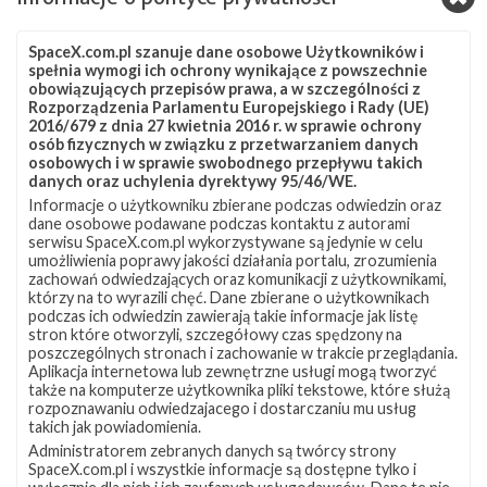
Waszyngton – Seattle, Redmond, Bellevue oraz Burien.
Terminale mają zostać umieszczone na dachach pięciu
SpaceX.com.pl szanuje dane osobowe Użytkowników i
budynków.
spełnia wymogi ich ochrony wynikające z powszechnie
obowiązujących przepisów prawa, a w szczególności z
W czasie misji Starlink-1 użyty zostanie pierwszy
Rozporządzenia Parlamentu Europejskiego i Rady (UE)
2016/679 z dnia 27 kwietnia 2016 r. w sprawie ochrony
stopień rakiety Falcon 9, który wcześniej brał udział w
osób fizycznych w związku z przetwarzaniem danych
misjach
Telstar 18 VANTAGE
oraz
Iridium-8
. Tym razem
osobowych i w sprawie swobodnego przepływu takich
danych oraz uchylenia dyrektywy 95/46/WE.
po raz kolejny zaplanowano jego odzyskanie. Kilka minut
Informacje o użytkowniku zbierane podczas odwiedzin oraz
po starcie booster ma wylądować na autonomicznej
dane osobowe podawane podczas kontaktu z autorami
serwisu SpaceX.com.pl wykorzystywane są jedynie w celu
platformie OCISLY ustawionej na Oceanie Atlantyckim
umożliwienia poprawy jakości działania portalu, zrozumienia
około 620 km od miejsca startu.
zachowań odwiedzających oraz komunikacji z użytkownikami,
którzy na to wyrazili chęć. Dane zbierane o użytkownikach
podczas ich odwiedzin zawierają takie informacje jak listę
Tym razem spodziewane jest również odzyskanie
stron które otworzyli, szczegółowy czas spędzony na
aerodynamicznych osłon ładunku. Nie zostanie do tego
poszczególnych stronach i zachowanie w trakcie przeglądania.
Aplikacja internetowa lub zewnętrzne usługi mogą tworzyć
jednak wykorzystany
statek Mr. Steven
, który został
także na komputerze użytkownika pliki tekstowe, które służą
zmodyfikowany tak, aby łapać w sieć spadające na
rozpoznawaniu odwiedzajacego i dostarczaniu mu usług
takich jak powiadomienia.
spadochronach osłony. Zamiast tego owiewki mają
Administratorem zebranych danych są twórcy strony
zostać wyłowione z wody na pokład statków GO
SpaceX.com.pl i wszystkie informacje są dostępne tylko i