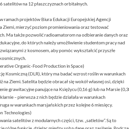
 satelitów na 12 płaszczyznach orbitalnych.
 w ramach projektów Biura Edukacji Europejskiej Agencji
a Ziemi, mierzyć poziom promieniowania oraz testować
nych. Ma także pozwolić radioamatorom na odbieranie danych oraz
le edukacyjne, do których należy umożliwienie studentom pracy nad
 związanymi z kosmosem, aby pomóc wykształcić przyszłe
 kosmicznych.
rative Organic-Food Production in Space)
ję Kosmiczną (DLR), który ma badać wzrost roślin w warunkach
 na Ziemi. Satelita będzie obracał się wokół własnej osi, dzięki
ie grawitacyjne panujące na Księżycu (0,16 g) lub na Marsie (0,3
szklarnie – pierwsza z nich będzie działała w warunkach
druga w warunkach marsjańskich przez kolejne 6 miesięcy.
on Technologies)
nia satelitów z modularnych części, tzw. „satletów”. Są to
cie różne funkcje, dzieląc między sobą dane oraz zasilanie. Podcza