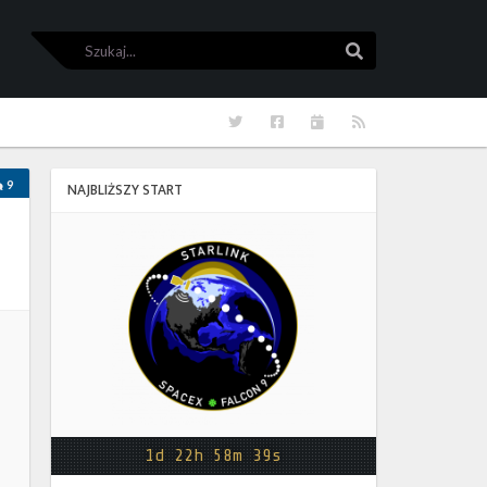
Szukaj
Szukaj
Twitter
Facebook
Kalendarze
RSS
9
NAJBLIŻSZY START
Starlink
Group
17-
38
1d 22h 58m 38s