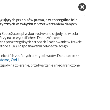
ujących przepisów prawa, a w szczególności z
 fizycznych w związku z przetwarzaniem danych
 SpaceX.com.pl wykorzystywane są jedynie w celu
rzy na to wyrazili chęć. Dane zbierane o
ny na poszczególnych stronach i zachowanie w trakcie
 które służą rozpoznawaniu odwiedzajacego i
 nich i ich zaufanych usługodawców. Dane te nie są
atomo
,
OVH
.
 zgody na zbieranie, przetwarzanie i nieograniczone
,