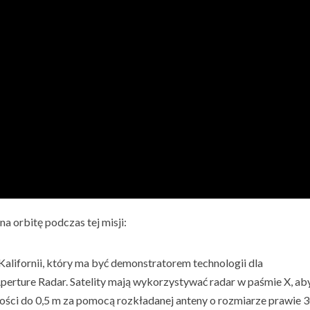
na orbitę podczas tej misji:
 Kalifornii, który ma być demonstratorem technologii dla
Aperture Radar. Satelity mają wykorzystywać radar w paśmie X, ab
ści do 0,5 m za pomocą rozkładanej anteny o rozmiarze prawie 