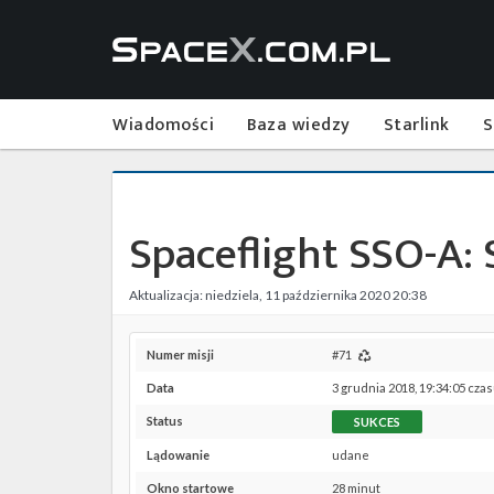
Wiadomości
Baza wiedzy
Starlink
S
Spaceflight SSO-A: 
Aktualizacja: niedziela, 11 października 2020 20:38
Numer misji
#71
Data
3 grudnia 2018, 19:34:05 cza
Status
SUKCES
Lądowanie
udane
Okno startowe
28 minut