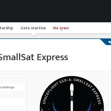
tarship
Lista startów
Na żywo
SmallSat Express
su polskiego