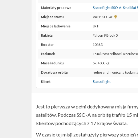
Materiały prasowe
Spaceflight SSO-A: SmallSat 
Pokaż
Miejsce startu
VAFB SLC-4E
lokalizację
Miejsce lądowania
JRTI
VAFB
SLC-
Rakieta
Falcon 9 Block 5
4E w
Booster
1046.3
Google
Maps
Ładunek
15 mikrosatelitów i 49 cube
Masa ładunku
ok. 4000 kg
Docelowa orbita
heliosynchroniczna (polarna
Klient
Spaceflight
Jest to pierwsza w pełni dedykowana misja firmy 
satelitów. Podczas SSO-A na orbitę trafiło 15 m
klientów pochodzących z 17 krajów świata.
W czasie tej misji został użyty pierwszy stopień 