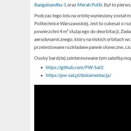
Bangabandhu-1
oraz
Merah Putih
. Był to pierw
Podczas tego lotu na orbitę wyniesiony został mi
Politechnice Warszawskiej. Jest to cubesat o r
powierzchni 4 m² służącego do deorbitacji. Zadan
aerodynamicznego, który na niskich orbitach w
przetestowane rozkładane panele słoneczne, czuj
Osoby bardziej zainteresowane tym satelitą mo
https://github.com/PW-Sat2
https://pw-sat.pl/dokumentacja/