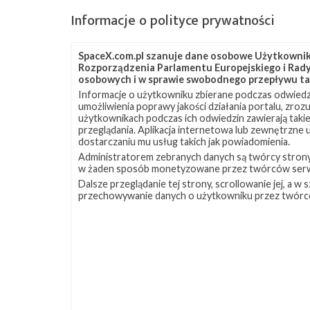
Hawk A, Hawk B, Hawk C
Informacje o polityce prywatności
HawkEye 360, firma z siedzibą w stanie Vi
częstotliwości radiowych pomoże w monitor
SpaceX.com.pl szanuje dane osobowe Użytkownikó
będzie zapewniać asystę w sytuacjach kry
Rozporządzenia Parlamentu Europejskiego i Rady 
osobowych i w sprawie swobodnego przepływu ta
elektromagnetycznego (tzw. SIGINT). Kons
Informacje o użytkowniku zbierane podczas odwiedz
radiowych na całym świecie, co pozwoli n
umożliwienia poprawy jakości działania portalu, zro
startu na orbitę trafią pierwsze trzy sateli
użytkownikach podczas ich odwiedzin zawierają takie
przeglądania. Aplikacja internetowa lub zewnętrzne
ICEYE-X2
dostarczaniu mu usług takich jak powiadomienia.
Jest to prototyp, drugi satelita testowy, 
Administratorem zebranych danych są twórcy strony S
w żaden sposób monetyzowane przez twórców serw
obrazującej Ziemię za pomocą technologii
Dalsze przeglądanie tej strony, scrollowanie jej, a 
rzeczywistym. Twórcą i operatorem satelity
przechowywanie danych o użytkowniku przez twórc
Rafał Modrzewski. W budowie satelity uc
KazSTSAT
Satelita obserwacyjny należący do firmy 
Surrey Satellite Technology Ltd (SSTL) na
rozdzielczości 22 metrów w wielu różnych 
planety, dzięki czemu może być wykorzy