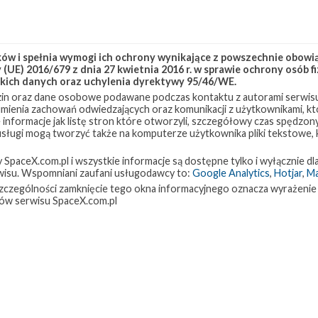
rginia, pracuje nad stworzeniem sieci satelitów, która za pomocą
owaniu transportu w powietrzu, na lądzie i na ziemi, a także
w i spełnia wymogi ich ochrony wynikające z powszechnie obowiąz
zysowych. Będzie to więc w praktyce cywilny system rozpoznania
(UE) 2016/679 z dnia 27 kwietnia 2016 r. w sprawie ochrony osób
kich danych oraz uchylenia dyrektywy 95/46/WE.
telacja satelitów będzie zbierać informacje o sygnałach
in oraz dane osobowe podawane podczas kontaktu z autorami serwisu
a mapowanie oraz analizę częstotliwości radiowych. Podczas tego
zumienia zachowań odwiedzających oraz komunikacji z użytkownikami, któ
ty testowe.
 informacje jak listę stron które otworzyli, szczegółowy czas spędzo
 usługi mogą tworzyć także na komputerze użytkownika pliki tekstowe,
mający sprawdzić technologię niezbędną do stworzenia konstelacji
paceX.com.pl i wszystkie informacje są dostępne tylko i wyłącznie dla
isu. Wspomniani zaufani usługodawcy to:
Google Analytics
,
Hotjar
,
M
 radarowej. Konstelacja ma dostarczać obrazy niemalże w czasie
w szczególności zamknięcie tego okna informacyjnego oznacza wyrażenie
 jest firma ICEYE z Finlandii, której współzałożycielem jest Polak
ów serwisu SpaceX.com.pl
zestniczył również polski podwykonawca.
Ghalam LLP z Kazachstanu, zbudowany we współpracy z firmą
 bazie platformy SSTL-X50 Earthmapper. Może on robić zdjęcia o
widmach. W ciągu pięciu dni satelita ma wykonywać zdjęcia całej
stywany do zastosowań wymagających częstego obrazowania tej