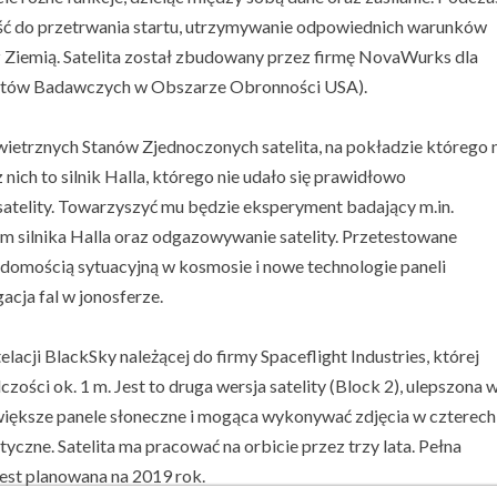
ość do przetrwania startu, utrzymywanie odpowiednich warunków
z Ziemią. Satelita został zbudowany przez firmę NovaWurks dla
tów Badawczych w Obszarze Obronności USA).
ietrznych Stanów Zjednoczonych satelita, na pokładzie którego 
 nich to silnik Halla, którego nie udało się prawidłowo
atelity. Towarzyszyć mu będzie eksperyment badający m.in.
m silnika Halla oraz odgazowywanie satelity. Przetestowane
domością sytuacyjną w kosmosie i nowe technologie paneli
cja fal w jonosferze.
elacji BlackSky należącej do firmy Spaceflight Industries, której
ości ok. 1 m. Jest to druga wersja satelity (Block 2), ulepszona 
większe panele słoneczne i mogąca wykonywać zdjęcia w czterech
tyczne. Satelita ma pracować na orbicie przez trzy lata. Pełna
 jest planowana na 2019 rok.