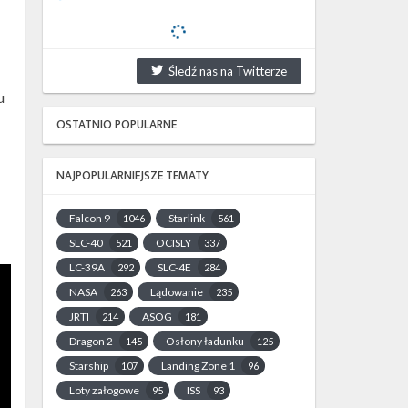
Śledź nas na Twitterze
u
OSTATNIO POPULARNE
NAJPOPULARNIEJSZE TEMATY
Falcon 9
Starlink
1046
561
SLC-40
OCISLY
521
337
LC-39A
SLC-4E
292
284
NASA
Lądowanie
263
235
JRTI
ASOG
214
181
Dragon 2
Osłony ładunku
145
125
Starship
Landing Zone 1
107
96
Loty załogowe
ISS
95
93