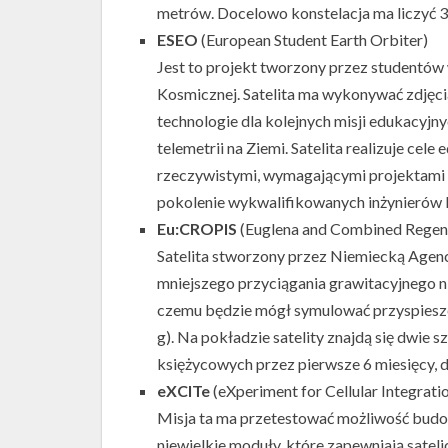
metrów. Docelowo konstelacja ma liczyć 36
ESEO
(European Student Earth Orbiter)
Jest to projekt tworzony przez studentów
Kosmicznej. Satelita ma wykonywać zdjęci
technologie dla kolejnych misji edukacyj
telemetrii na Ziemi. Satelita realizuje ce
rzeczywistymi, wymagającymi projektami
pokolenie wykwalifikowanych inżynierów
Eu:CROPIS
(Euglena and Combined Regene
Satelita stworzony przez Niemiecką Agenc
mniejszego przyciągania grawitacyjnego niż
czemu będzie mógł symulować przyspieszen
g). Na pokładzie satelity znajdą się dwie 
księżycowych przez pierwsze 6 miesięcy, 
eXCITe
(eXperiment for Cellular Integrati
Misja ta ma przetestować możliwość budowa
niewielkie moduły, które zapewniają sateli