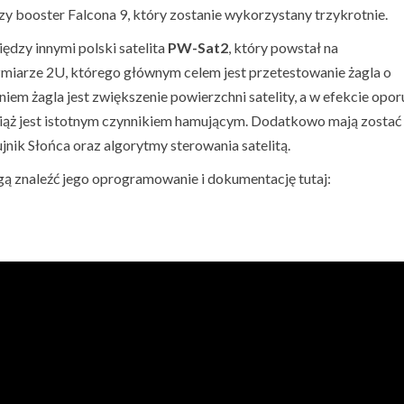
szy booster Falcona 9, który zostanie wykorzystany trzykrotnie.
ędzy innymi polski satelita
PW-Sat2
, który powstał na
ozmiarze 2U, którego głównym celem jest przetestowanie żagla o
iem żagla jest zwiększenie powierzchni satelity, a w efekcie opor
ciąż jest istotnym czynnikiem hamującym. Dodatkowo mają zostać
nik Słońca oraz algorytmy sterowania satelitą.
gą znaleźć jego oprogramowanie i dokumentację tutaj: