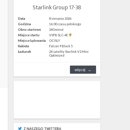
Starlink Group 17-38
Data
8 sierpnia 2026
Godzina
16:00 czasu polskiego
Okno startowe
240 minut
Pokaż
Miejsce startu
VSFB SLC-4E
lokalizację
Miejsce lądowania
OCISLY
VSFB
Rakieta
Falcon 9 Block 5
SLC-
4E w
Ładunek
24 satelity Starlink V2 Mini
Google
Optimized
Maps
więcej
Z NASZEGO TWITTERA