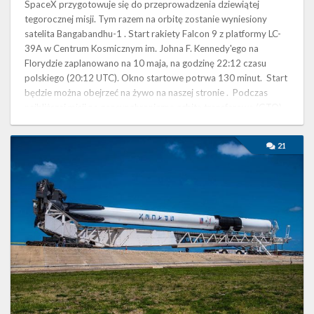
SpaceX przygotowuje się do przeprowadzenia dziewiątej
tegorocznej misji. Tym razem na orbitę zostanie wyniesiony
satelita Bangabandhu-1 . Start rakiety Falcon 9 z platformy LC-
39A w Centrum Kosmicznym im. Johna F. Kennedy'ego na
Florydzie zaplanowano na 10 maja, na godzinę 22:12 czasu
polskiego (20:12 UTC). Okno startowe potrwa 130 minut. Start
będzie można obejrzeć na żywo na naszej stronie . Podczas
najbliższej misji na geosynchroniczną orbitę transferową (GTO)
wyniesiony …
Block
21
5
–
początek
nowego
rozdziału
dla
SpaceX