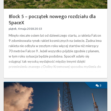
Block 5 – początek nowego rozdziału dla
SpaceX
piątek, 4 maja 2018 20:15
Minęło niecałe osiem lat od dziewiczego startu, a rakieta Falcon
9 zdominowała rynek rakiet kosmicznych na świecie. Żadna inna
rakieta nie odbyła w zeszłym roku więcej startów niż mierzący
70 metrów Falcon 9. Jeżeli wszystko pójdzie zgodnie z planem,
w tym roku sytuacja będzie podobna. SpaceX udało się
osiągnąć tak wysoką wydajność między innymi dzięki
przeniesieniu znanego z Doliny Krzemowej sposobu myślenia do
przemysłu kosmicznego. Firma ciągle szuka zmian, wykorzystuje
okazje oraz, jak …
Najbliższe
3
plany
SpaceX
–
maj
2018