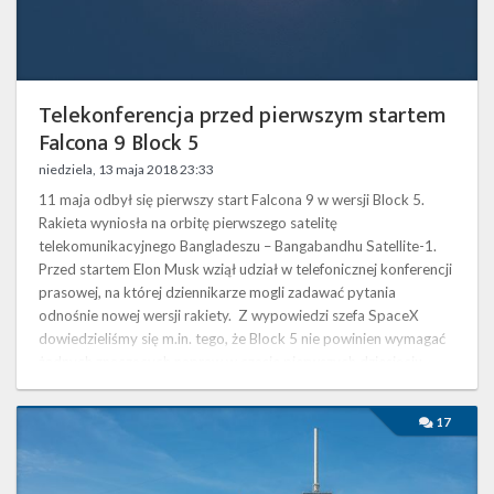
Twitter
Kalendarze
Telekonferencja przed pierwszym startem
Falcona 9 Block 5
niedziela, 13 maja 2018 23:33
11 maja odbył się pierwszy start Falcona 9 w wersji Block 5.
Rakieta wyniosła na orbitę pierwszego satelitę
telekomunikacyjnego Bangladeszu – Bangabandhu Satellite-1.
Przed startem Elon Musk wziął udział w telefonicznej konferencji
prasowej, na której dziennikarze mogli zadawać pytania
odnośnie nowej wersji rakiety. Z wypowiedzi szefa SpaceX
dowiedzieliśmy się m.in. tego, że Block 5 nie powinien wymagać
żadnych znaczących napraw w czasie pierwszych dziesięciu
lotów. Aby to udowodnić, …
Satelita
17
Bangabandhu-
1
umieszczony