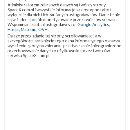
Administratorem zebranych danych są twórcy strony
Najbliższe
SpaceX.com.pl i wszystkie informacje są dostępne tylko i
13
plany
wyłącznie dla nich i ich zaufanych usługodawców. Dane te nie
SpaceX
są w żaden sposób monetyzowane przez twórców serwisu.
–
Wspomniani zaufani usługodawcy to:
Google Analytics
,
Hotjar
,
Matomo
,
OVH
.
kwiecień
2018
Dalsze przeglądanie tej strony, scrollowanie jej, a w
szczególności zamknięcie tego okna informacyjnego oznacza
wyrażenie zgody na zbieranie, przetwarzanie i nieograniczone
przechowywanie danych o użytkowniku przez twórców
serwisu SpaceX.com.pl
Najbliższe plany SpaceX – kwiecień 2018
wtorek, 3 kwietnia 2018 23:04
W ciągu zaledwie trzech dni odbyły się dwie misje z obydwóch
wybrzeży Stanów Zjednoczonych – Iridium-5 , podczas której
na orbitę trafiło kolejne 10 satelitów konstelacji Iridium NEXT,