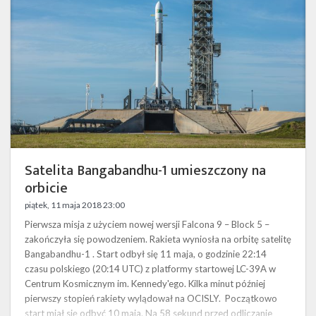
na
orbicie
Satelita Bangabandhu-1 umieszczony na
orbicie
piątek, 11 maja 2018 23:00
Pierwsza misja z użyciem nowej wersji Falcona 9 – Block 5 –
zakończyła się powodzeniem. Rakieta wyniosła na orbitę satelitę
Bangabandhu-1 . Start odbył się 11 maja, o godzinie 22:14
czasu polskiego (20:14 UTC) z platformy startowej LC-39A w
Centrum Kosmicznym im. Kennedy'ego. Kilka minut później
pierwszy stopień rakiety wylądował na OCISLY. Początkowo
start miał się odbyć 10 maja. Na 58 sekund przed odliczanie