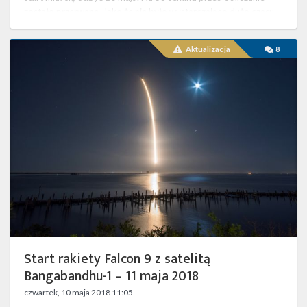
zostało przerwane. Jako że nie było wystarczająco dużo czasu,
aby przeanalizow…
Start
Aktualizacja
8
rakiety
Falcon
9
z
satelitą
Bangabandhu-
1
–
11
maja
2018
Start rakiety Falcon 9 z satelitą
Bangabandhu-1 – 11 maja 2018
czwartek, 10 maja 2018 11:05