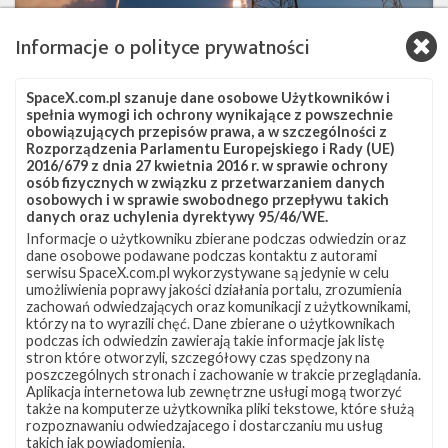
Informacje o polityce prywatności
SpaceX.com.pl szanuje dane osobowe Użytkowników i
spełnia wymogi ich ochrony wynikające z powszechnie
obowiązujących przepisów prawa, a w szczególności z
Rozporządzenia Parlamentu Europejskiego i Rady (UE)
2016/679 z dnia 27 kwietnia 2016 r. w sprawie ochrony
osób fizycznych w związku z przetwarzaniem danych
Najbliższe plany SpaceX – maj 2018
osobowych i w sprawie swobodnego przepływu takich
danych oraz uchylenia dyrektywy 95/46/WE.
wtorek, 1 maja 2018 19:57
Informacje o użytkowniku zbierane podczas odwiedzin oraz
Po tym, jak w ciągu pierwszych czterech miesięcy roku udało się
dane osobowe podawane podczas kontaktu z autorami
serwisu SpaceX.com.pl wykorzystywane są jedynie w celu
przeprowadzić osiem udanych startów, SpaceX nie zwalnia
umożliwienia poprawy jakości działania portalu, zrozumienia
tempa i na maj firma zaplanowała trzy kolejne misje Falcona 9.
zachowań odwiedzających oraz komunikacji z użytkownikami,
Podczas pierwszej z nich na geosynchroniczną orbitę
którzy na to wyrazili chęć. Dane zbierane o użytkownikach
transferową (GTO) wyniesiony zostanie pierwszy satelita
podczas ich odwiedzin zawierają takie informacje jak listę
stron które otworzyli, szczegółowy czas spędzony na
telekomunikacyjny Bangladeszu – Bangabandhu-1. Został on
poszczególnych stronach i zachowanie w trakcie przeglądania.
zbudowany przez firmę Thales Alenia Space na bazie platformy
Aplikacja internetowa lub zewnętrzne usługi mogą tworzyć
Spacebus-4000B2 i jest wyposażony w 14 transponderów
także na komputerze użytkownika pliki tekstowe, które służą
pracujących w paśmie C oraz 26 …
rozpoznawaniu odwiedzajacego i dostarczaniu mu usług
takich jak powiadomienia.