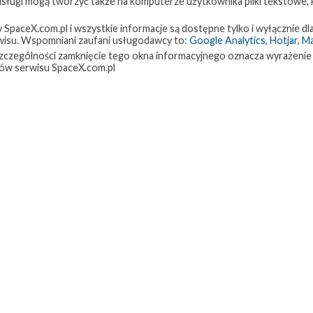
 usługi mogą tworzyć także na komputerze użytkownika pliki tekstowe,
Najbliższe plany SpaceX – listopad 2017
paceX.com.pl i wszystkie informacje są dostępne tylko i wyłącznie dla
isu. Wspomniani zaufani usługodawcy to:
Google Analytics
,
Hotjar
,
M
środa, 1 listopada 2017 23:49
w szczególności zamknięcie tego okna informacyjnego oznacza wyrażenie
ów serwisu SpaceX.com.pl
Ostatnie miesiące roku zapowiadają się dla SpaceX wyjątkowo interesująco
Oprócz zaplanowanych czterech startów Falcona 9, w tym dwóch przy
pomocy sprawdzonych w locie boosterów, możemy się spodziewać debiut
nowej rakiety, Falcona Heavy, a także ponownego uruchomienia platformy
startowej na Cape Canaveral. Najbliższy start zaplanowany jest na 16
listopada, na godzinę 2:00 czasu polskiego (1:00 UTC), z historycznej
platformy LC-39A w Centrum Kosmicznym im. Kennedy’ego na Florydzie.
Falcon …