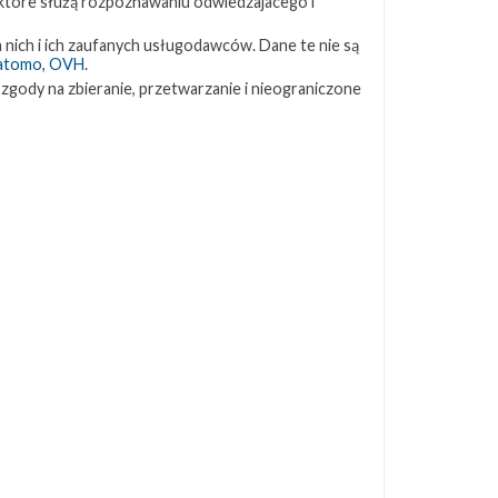
 które służą rozpoznawaniu odwiedzajacego i
10
ZAPRZYJAŹNIONE STRONY
 nich i ich zaufanych usługodawców. Dane te nie są
atomo
,
OVH
.
 zgody na zbieranie, przetwarzanie i nieograniczone
Kosmogadka
.
Jak będzie w rakiecie? (grupa FB)
Kosmiczna Propaganda
u
To Jakiś Kosmos!
TexasBocaChica (PL) – Substack