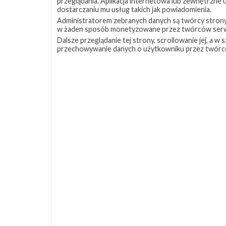
przeglądania. Aplikacja internetowa lub zewnętrzne
Najbliższe
dostarczaniu mu usług takich jak powiadomienia.
plany
Administratorem zebranych danych są twórcy strony S
SpaceX
w żaden sposób monetyzowane przez twórców serw
–
Dalsze przeglądanie tej strony, scrollowanie jej, a 
listopad
przechowywanie danych o użytkowniku przez twórc
2017