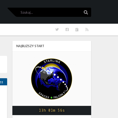
Szukaj
Szukaj
Twitter
Facebook
Kalendarze
RSS
NAJBLIŻSZY START
Starlink
Group
17-
38
11
13h 01m 56s