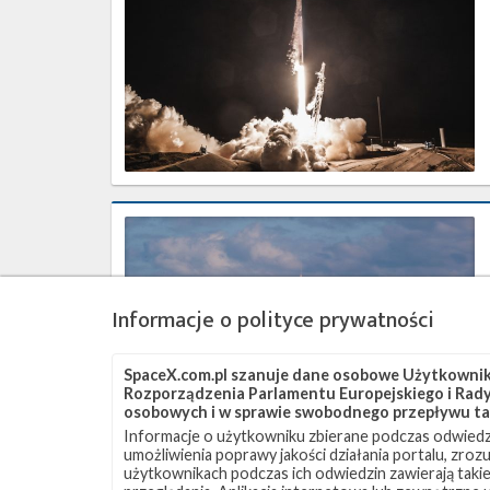
–
marzec
2018
Najbliższe
plany
SpaceX
–
luty
Informacje o polityce prywatności
2018
SpaceX.com.pl szanuje dane osobowe Użytkownikó
Rozporządzenia Parlamentu Europejskiego i Rady 
osobowych i w sprawie swobodnego przepływu ta
Informacje o użytkowniku zbierane podczas odwiedz
umożliwienia poprawy jakości działania portalu, zro
użytkownikach podczas ich odwiedzin zawierają takie