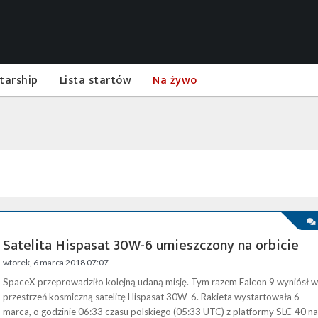
tarship
Lista startów
Na żywo
Satelita Hispasat 30W-6 umieszczony na orbicie
wtorek, 6 marca 2018 07:07
SpaceX przeprowadziło kolejną udaną misję. Tym razem Falcon 9 wyniósł w
przestrzeń kosmiczną satelitę Hispasat 30W-6. Rakieta wystartowała 6
marca, o godzinie 06:33 czasu polskiego (05:33 UTC) z platformy SLC-40 na