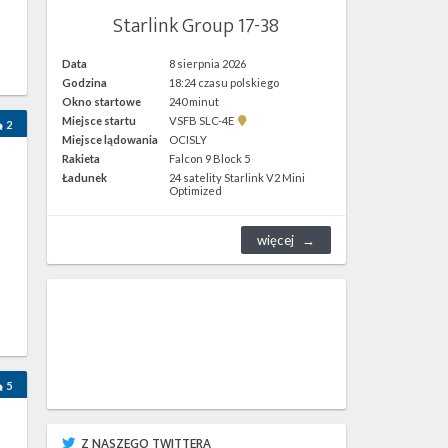
Starlink Group 17-38
Data
8 sierpnia 2026
Godzina
18:24 czasu polskiego
Okno startowe
240 minut
Pokaż
Miejsce startu
VSFB SLC-4E
2
lokalizację
Miejsce lądowania
OCISLY
VSFB
Rakieta
Falcon 9 Block 5
SLC-
4E w
Ładunek
24 satelity Starlink V2 Mini
Google
Optimized
Maps
więcej
5
Z NASZEGO TWITTERA