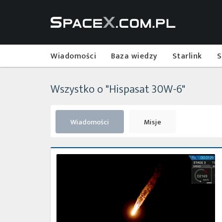
Wiadomości
Baza wiedzy
Starlink
S
Wszystko o "Hispasat 30W-6"
Wiadomości
Misje
Satelita
Hispasat
30W-
6
umieszczony
na
orbicie