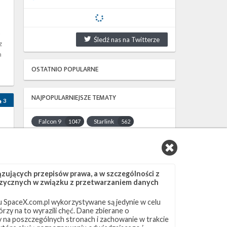
a
Śledź nas na Twitterze
z
a
OSTATNIO POPULARNE
NAJPOPULARNIEJSZE TEMATY
3
Falcon 9
Starlink
1047
562
SLC-40
OCISLY
522
337
e
LC-39A
SLC-4E
292
284
NASA
Lądowanie
263
235
ujących przepisów prawa, a w szczególności z
JRTI
ASOG
214
182
 fizycznych w związku z przetwarzaniem danych
Dragon 2
Osłony ładunku
145
125
 SpaceX.com.pl wykorzystywane są jedynie w celu
Starship
Landing Zone 1
107
96
rzy na to wyrazili chęć. Dane zbierane o
Loty załogowe
ISS
95
93
ny na poszczególnych stronach i zachowanie w trakcie