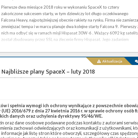
Pierwsze dwa miesiące 2018 roku w wykonaniu SpaceX to cztery
zakończone sukcesem starty, w tym dziewiczy lot długo oczekiwanego
Falcona Heavy, najpotężniejszej obecnie rakiety na rynku. Firma nie zamierz
zmniejszać tempa i w marcu planuje dwa kolejne starty Falcona 9. Pierwszy 
nich ma odbyć się w ramach misji Hispasat 30W-6 . Ważący 6092 kg satelit
został zbudowany przez SSL na zlecenie firmy Hispasat. Jego zadaniem
będzie dostarczanie usług telekomunikacyjnych mieszkańcom Europy, …
Aktualizacja
Najbliższe plany SpaceX – luty 2018
czwartek, 1 lutego 2018 13:15
Firma SpaceX zaplanowała na najbliższe tygodnie trzy starty rakiet – dwa z
wschodniego wybrzeża Stanów Zjednoczonych i jeden z zachodniego
wybrzeża. Wśród nich znajdzie się też długo wyczekiwany, dziewiczy lot
w i spełnia wymogi ich ochrony wynikające z powszechnie obowiąz
Falcona Heavy. Początek lutego przyniesie jedną z najważniejszych misji.
(UE) 2016/679 z dnia 27 kwietnia 2016 r. w sprawie ochrony osób
Będzie to demonstracyjny lot nowej rakiety , nad którą SpaceX pracuje od
kich danych oraz uchylenia dyrektywy 95/46/WE.
wielu lat. Falcon Heavy ma wynieść w kosmos samochód elektryczny
in oraz dane osobowe podawane podczas kontaktu z autorami serwisu
należący do Elona Muska – Teslę Roadster. Ładunek ma zostać dostarczony
zumienia zachowań odwiedzających oraz komunikacji z użytkownikami, któ
…
 informacje jak listę stron które otworzyli, szczegółowy czas spędzo