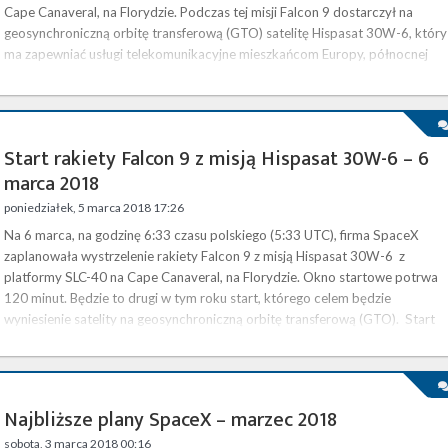
Cape Canaveral, na Florydzie. Podczas tej misji Falcon 9 dostarczył na
geosynchroniczną orbitę transferową (GTO) satelitę Hispasat 30W-6, który
ma zapewniać usługi telekomunikacyjne mieszkańcom Europy, północnej
Afryki, Ameryki Północnej oraz Ameryki Południowej. Ważący 6092 kg …
Start rakiety Falcon 9 z misją Hispasat 30W-6 – 6
marca 2018
poniedziałek, 5 marca 2018 17:26
Na 6 marca, na godzinę 6:33 czasu polskiego (5:33 UTC), firma SpaceX
zaplanowała wystrzelenie rakiety Falcon 9 z misją Hispasat 30W-6 z
platformy SLC-40 na Cape Canaveral, na Florydzie. Okno startowe potrwa
120 minut. Będzie to drugi w tym roku start, którego celem będzie
wyniesienie satelity na geosynchroniczną orbitę transferową (GTO). Start
będzie można obejrzeć na żywo na naszej stronie . Hispasat 30W-6 to
należący do hiszpańskiego operatora Hispasat satelita telekomunikacyjny…
Najbliższe plany SpaceX – marzec 2018
sobota, 3 marca 2018 00:16