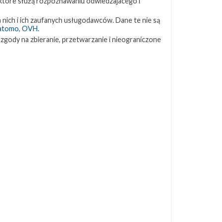
 które służą rozpoznawaniu odwiedzajacego i
ZAPRZYJAŹNIONE STRONY
 nich i ich zaufanych usługodawców. Dane te nie są
atomo
,
OVH
.
 zgody na zbieranie, przetwarzanie i nieograniczone
Kosmogadka
Jak będzie w rakiecie? (grupa FB)
Kosmiczna Propaganda
To Jakiś Kosmos!
TexasBocaChica (PL) – Substack