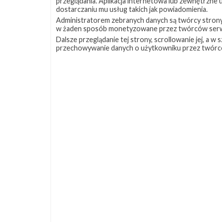
przeglądania. Aplikacja internetowa lub zewnętrzne
dostarczaniu mu usług takich jak powiadomienia.
Administratorem zebranych danych są twórcy strony S
w żaden sposób monetyzowane przez twórców serw
Dalsze przeglądanie tej strony, scrollowanie jej, a 
przechowywanie danych o użytkowniku przez twórc