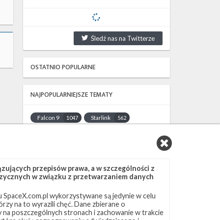
Śledź nas na Twitterze
OSTATNIO POPULARNE
NAJPOPULARNIEJSZE TEMATY
Falcon 9
Starlink
1047
562
SLC-40
OCISLY
522
337
LC-39A
SLC-4E
292
284
NASA
Lądowanie
263
235
ujących przepisów prawa, a w szczególności z
JRTI
ASOG
214
182
 fizycznych w związku z przetwarzaniem danych
Dragon 2
Osłony ładunku
145
125
 SpaceX.com.pl wykorzystywane są jedynie w celu
Starship
Landing Zone 1
107
96
rzy na to wyrazili chęć. Dane zbierane o
Loty załogowe
ISS
95
93
ny na poszczególnych stronach i zachowanie w trakcie