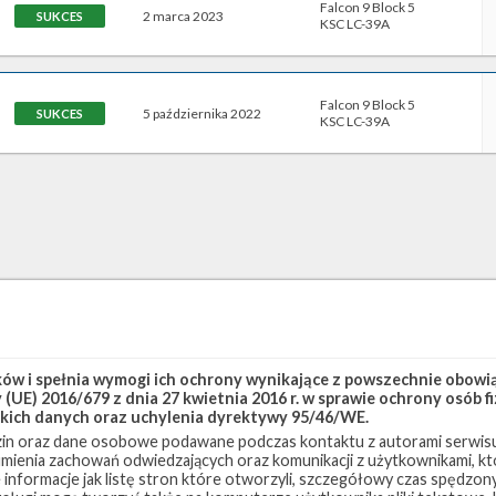
Falcon 9 Block 5
2 marca 2023
SUKCES
KSC LC-39A
Falcon 9 Block 5
5 października 2022
SUKCES
KSC LC-39A
w i spełnia wymogi ich ochrony wynikające z powszechnie obowiąz
(UE) 2016/679 z dnia 27 kwietnia 2016 r. w sprawie ochrony osób
kich danych oraz uchylenia dyrektywy 95/46/WE.
in oraz dane osobowe podawane podczas kontaktu z autorami serwisu
zumienia zachowań odwiedzających oraz komunikacji z użytkownikami, któ
 informacje jak listę stron które otworzyli, szczegółowy czas spędzo