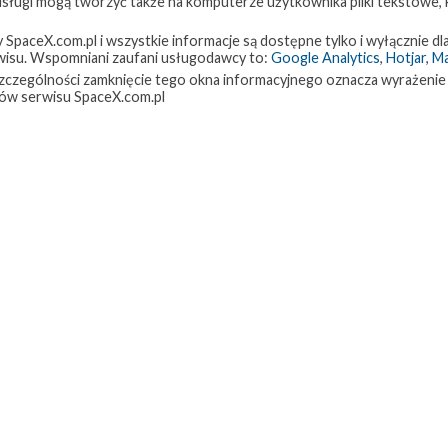
 usługi mogą tworzyć także na komputerze użytkownika pliki tekstowe,
paceX.com.pl i wszystkie informacje są dostępne tylko i wyłącznie dla
isu. Wspomniani zaufani usługodawcy to:
Google Analytics
,
Hotjar
,
M
w szczególności zamknięcie tego okna informacyjnego oznacza wyrażenie
ów serwisu SpaceX.com.pl