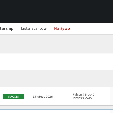
tarship
Lista startów
Na żywo
Falcon 9 Block 5
13 lutego 2026
SUKCES
CCSFS SLC-40