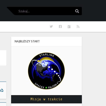
Szukaj
Szukaj
Twitter
Facebook
Kalendarze
RSS
NAJBLIŻSZY START
Starlink
Group
17-
38
Misja w trakcie