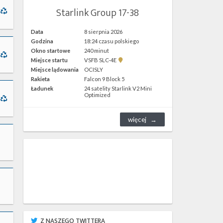
Starlink Group 17-38
Data
8 sierpnia 2026
Godzina
18:24 czasu polskiego
Okno startowe
240 minut
Pokaż
Miejsce startu
VSFB SLC-4E
lokalizację
Miejsce lądowania
OCISLY
VSFB
Rakieta
Falcon 9 Block 5
SLC-
4E w
Ładunek
24 satelity Starlink V2 Mini
Google
Optimized
Maps
więcej
Z NASZEGO TWITTERA