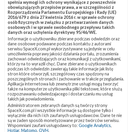
spełnia wymogi ich ochrony wynikające z powszechnie
SpaceX opublikowało odpowiedź na zarzuty Blue Origin.
obowiązujących przepisów prawa, a w szczególności z
Rozporządzenia Parlamentu Europejskiego i Rady (UE)
Firma twierdzi, że od początku planowane było
2016/679 z dnia 27 kwietnia 2016 r. w sprawie ochrony
przeprowadzanie FRR przed każdym startem, lecz w
osób fizycznych w związku z przetwarzaniem danych
osobowych i w sprawie swobodnego przepływu takich
początkowej ofercie zaproponowano jedną transzę
danych oraz uchylenia dyrektywy 95/46/WE.
płatności, w ramach której NASA pokryłaby koszty ocen
Informacje o użytkowniku zbierane podczas odwiedzin oraz
dane osobowe podawane podczas kontaktu z autorami
gotowości przed wszystkimi lotami. Późniejsze dyskusje
serwisu SpaceX.com.pl wykorzystywane są jedynie w celu
dotyczyły jedynie zaproponowanego przez NASA
umożliwienia poprawy jakości działania portalu, zrozumienia
zachowań odwiedzających oraz komunikacji z użytkownikami,
rozdzielenia płatności na mniejsze transze, na co SpaceX
którzy na to wyrazili chęć. Dane zbierane o użytkownikach
podczas ich odwiedzin zawierają takie informacje jak listę
wyraziło zgodę. Łączny koszt nie zmienił się, jako że cały
stron które otworzyli, szczegółowy czas spędzony na
czas planowano FRR przed każdym lotem,
poszczególnych stronach i zachowanie w trakcie przeglądania.
Aplikacja internetowa lub zewnętrzne usługi mogą tworzyć
zmodyfikowano jedynie „kamienie milowe” projektu i
także na komputerze użytkownika pliki tekstowe, które służą
związane z nimi płatności. SpaceX podkreśliło, że do tej
rozpoznawaniu odwiedzajacego i dostarczaniu mu usług
takich jak powiadomienia.
pory zapraszało przedstawicieli agencji rządowych, w
Administratorem zebranych danych są twórcy strony
tym NASA, na oceny gotowości do lotu przed startami
SpaceX.com.pl i wszystkie informacje są dostępne tylko i
wyłącznie dla nich i ich zaufanych usługodawców. Dane te nie
także dla innych klientów i praktyka ta ma być
są w żaden sposób monetyzowane przez twórców serwisu.
kontynuowana w przypadku rakiety Starship.
Wspomniani zaufani usługodawcy to:
Google Analytics
,
Hotjar
,
Matomo
,
OVH
.