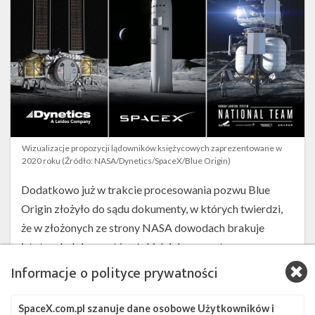
Wizualizacje propozycji lądowników księżycowych zaprezentowane w
2020 roku (Źródło: NASA/Dynetics/SpaceX/Blue Origin)
Dodatkowo już w trakcie procesowania pozwu Blue
Origin złożyło do sądu dokumenty, w których twierdzi,
że w złożonych ze strony NASA dowodach brakuje
istotnych dokumentów, takich jak wewnętrzne
wiadomości e-mail związane z niezgodnością oferty
Informacje o polityce prywatności
SpaceX z wymaganiami dotyczącymi FRR, a także
komentarze dotyczące ocen kontraktorów.
SpaceX.com.pl szanuje dane osobowe Użytkowników i