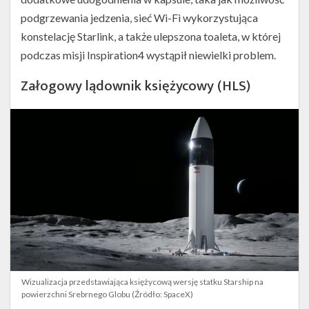
Thomas
podgrzewania jedzenia, sieć Wi-Fi wykorzystująca
Pesquet)
konstelację Starlink, a także ulepszona toaleta, w której
podczas misji Inspiration4 wystąpił niewielki problem.
Załogowy lądownik księżycowy (HLS)
Wizualizacja przedstawiająca księżycową wersję statku Starship na
powierzchni Srebrnego Globu (Źródło: SpaceX)