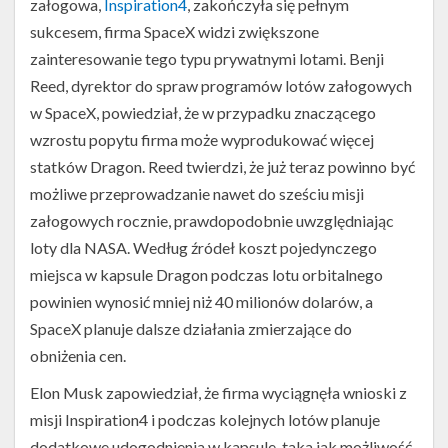
załogowa,
Inspiration4
, zakończyła się pełnym
sukcesem, firma SpaceX widzi zwiększone
zainteresowanie tego typu prywatnymi lotami. Benji
Reed, dyrektor do spraw programów lotów załogowych
w SpaceX, powiedział, że w przypadku znaczącego
wzrostu popytu firma może wyprodukować więcej
statków Dragon. Reed twierdzi, że już teraz powinno być
możliwe przeprowadzanie nawet do sześciu misji
załogowych rocznie, prawdopodobnie uwzględniając
Dwie
loty dla NASA. Według źródeł koszt pojedynczego
kapsuły
Dragon
miejsca w kapsule Dragon podczas lotu orbitalnego
2
powinien wynosić mniej niż 40 milionów dolarów, a
zadokowane
do
SpaceX planuje dalsze działania zmierzające do
ISS
obniżenia cen.
we
wrześniu
Elon Musk zapowiedział, że firma wyciągnęła wnioski z
2021
misji Inspiration4 i podczas kolejnych lotów planuje
roku
(Źródło:
dodatkowe udogodnienia w kapsule, taka jak możliwość