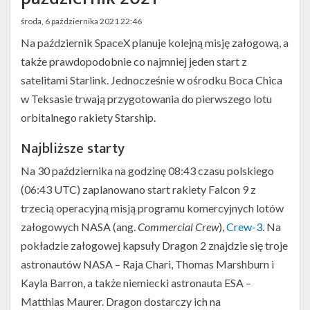
Twitter
środa, 6 października 2021 22:46
Kalendarze
Na październik SpaceX planuje kolejną misję załogową, a
także prawdopodobnie co najmniej jeden start z
satelitami Starlink. Jednocześnie w ośrodku Boca Chica
w Teksasie trwają przygotowania do pierwszego lotu
orbitalnego rakiety Starship.
Najbliższe starty
Na 30 października na godzinę 08:43 czasu polskiego
(06:43 UTC) zaplanowano start rakiety Falcon 9 z
trzecią operacyjną misją programu komercyjnych lotów
załogowych NASA (ang.
Commercial Crew
),
Crew-3
. Na
pokładzie załogowej kapsuły Dragon 2 znajdzie się troje
astronautów NASA – Raja Chari, Thomas Marshburn i
Kayla Barron, a także niemiecki astronauta ESA –
Matthias Maurer. Dragon dostarczy ich na