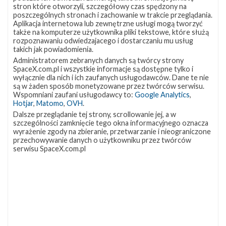
stron które otworzyli, szczegółowy czas spędzony na
Artykuł autorstwa
poszczególnych stronach i zachowanie w trakcie przeglądania.
Aplikacja internetowa lub zewnętrzne usługi mogą tworzyć
Piotr Szmigielski
także na komputerze użytkownika pliki tekstowe, które służą
GO for age of reflight
rozpoznawaniu odwiedzajacego i dostarczaniu mu usług
takich jak powiadomienia.
Administratorem zebranych danych są twórcy strony
SpaceX.com.pl i wszystkie informacje są dostępne tylko i
wyłącznie dla nich i ich zaufanych usługodawców. Dane te nie
są w żaden sposób monetyzowane przez twórców serwisu.
Wspomniani zaufani usługodawcy to:
Google Analytics
,
Hotjar
,
Matomo
,
OVH
.
Dalsze przeglądanie tej strony, scrollowanie jej, a w
szczególności zamknięcie tego okna informacyjnego oznacza
wyrażenie zgody na zbieranie, przetwarzanie i nieograniczone
przechowywanie danych o użytkowniku przez twórców
serwisu SpaceX.com.pl