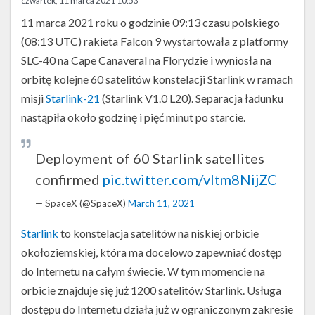
Twitter
czwartek, 11 marca 2021 10:53
11 marca 2021 roku o godzinie 09:13 czasu polskiego
Kalendarze
(08:13 UTC) rakieta Falcon 9 wystartowała z platformy
SLC-40 na Cape Canaveral na Florydzie i wyniosła na
orbitę kolejne 60 satelitów konstelacji Starlink w ramach
misji
Starlink-21
(Starlink V1.0 L20). Separacja ładunku
nastąpiła około godzinę i pięć minut po starcie.
Deployment of 60 Starlink satellites
confirmed
pic.twitter.com/vltm8NijZC
— SpaceX (@SpaceX)
March 11, 2021
Starlink
to konstelacja satelitów na niskiej orbicie
okołoziemskiej, która ma docelowo zapewniać dostęp
do Internetu na całym świecie. W tym momencie na
orbicie znajduje się już 1200 satelitów Starlink. Usługa
dostępu do Internetu działa już w ograniczonym zakresie