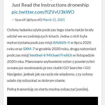
Just Read the Instructions droneship
pic.twitter.com/fI2VvU3kWO
— SpaceX (@SpaceX)
March 11, 2021
Osłony ładunku użyte podczas tego startu także brały
udział we wcześniejszych lotach. Jedna z nich była
wykorzystana podczas misji
ANASIS-II
w lipcu 2020
roku oraz
SXM-7
w grudniu 2020 roku, druga natomiast
podczas misji
Sentinel-6 Michael Freilich
w listopadzie
2020 roku. Planowano wyłowienie osłon z powierzchni
oceanu po wodowaniu przez statki
GO Searcher
i
GO
Navigator
, jednak jak na razie nie wiadomo, czy osłony
udało się odzyskać w dobrym stanie.
Pełną transmisję ze startu można zobaczyć poniżej.