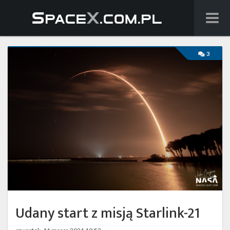
Wiadomości
3
Baza wiedzy
Starlink
Starship
Lista startów
Na żywo
Szukaj
Udany start z misją Starlink-21
Facebook