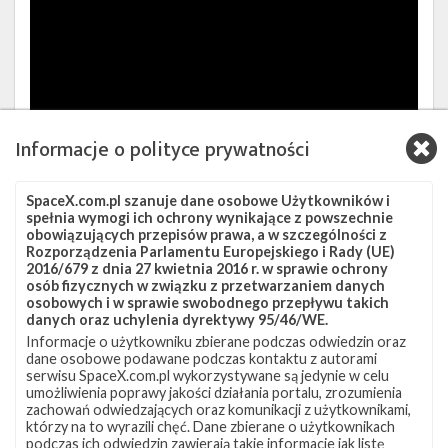
Informacje o polityce prywatności
SpaceX.com.pl szanuje dane osobowe Użytkowników i
Źródła:
NASASpaceFlight.com
,
SpaceX (1)
,
(2)
,
Jonathan's Space
spełnia wymogi ich ochrony wynikające z powszechnie
obowiązujących przepisów prawa, a w szczególności z
Report
Rozporządzenia Parlamentu Europejskiego i Rady (UE)
2016/679 z dnia 27 kwietnia 2016 r. w sprawie ochrony
osób fizycznych w związku z przetwarzaniem danych
Szukaj po tematach
osobowych i w sprawie swobodnego przepływu takich
danych oraz uchylenia dyrektywy 95/46/WE.
Falcon 9
GO Navigator
GO Searcher
JRTI
Informacje o użytkowniku zbierane podczas odwiedzin oraz
dane osobowe podawane podczas kontaktu z autorami
Lądowanie
Osłony ładunku
SLC-40
Starlink
serwisu SpaceX.com.pl wykorzystywane są jedynie w celu
umożliwienia poprawy jakości działania portalu, zrozumienia
Starlink-21
zachowań odwiedzających oraz komunikacji z użytkownikami,
którzy na to wyrazili chęć. Dane zbierane o użytkownikach
podczas ich odwiedzin zawierają takie informacje jak listę