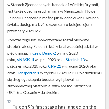
w Stanach Zjednoczonych, Kanadzie i Wielkiej Brytanii,
jest także obecnie uruchamiana w Niemczech i Nowej
Zelandii. Rezerwacje można już składać w wielu krajach
świata, dostęp ma być rozszerzany o kolejne rejony
przez cały 2021 rok.
Podczas tego lotu wykorzystany został pierwszy
stopień rakiety Falcon 9, który brał wcześniej udział w
pięciu misjach:
Crew Demo-2
w maju 2020
roku,
ANASIS-II
w lipcu 2020 roku,
Starlink-13
w
październiku 2020 roku,
CRS-21
w grudniu 2020 roku
oraz
Transporter-1
w styczniu 2021 roku. Po oddzieleniu
się drugiego stopnia booster wylądował na
autonomicznej platformie
Just Read the Instructions
(JRTI) na Oceanie Atlantyckim.
Falcon 9’s first stage has landed on the