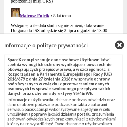
Informacje o polityce prywatności
SpaceX.com.pl szanuje dane osobowe Użytkowników i
spełnia wymogi ich ochrony wynikające z powszechnie
obowiązujących przepisów prawa, a w szczególności z
Rozporządzenia Parlamentu Europejskiego i Rady (UE)
2016/679 z dnia 27 kwietnia 2016 r. w sprawie ochrony
osób fizycznych w związku z przetwarzaniem danych
osobowych i w sprawie swobodnego przepływu takich
danych oraz uchylenia dyrektywy 95/46/WE.
Informacje o użytkowniku zbierane podczas odwiedzin oraz
dane osobowe podawane podczas kontaktu z autorami
serwisu SpaceX.com.pl wykorzystywane są jedynie w celu
umożliwienia poprawy jakości działania portalu, zrozumienia
zachowań odwiedzających oraz komunikacji z użytkownikami,
Powiązane wiadomości
którzy na to wyrazili chęć. Dane zbierane o użytkownikach