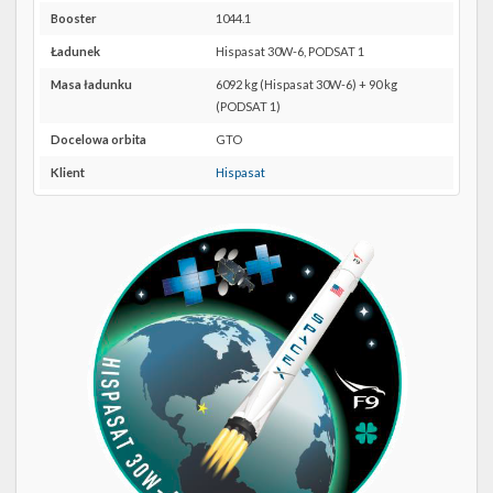
Twitter
SLC-
Booster
1044.1
40 w
Kalendarze
Ładunek
Hispasat 30W-6, PODSAT 1
Google
Maps
Masa ładunku
6092 kg (Hispasat 30W-6) + 90 kg
(PODSAT 1)
Docelowa orbita
GTO
Klient
Hispasat