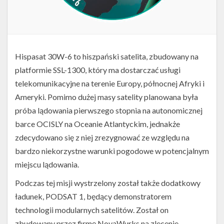
Hispasat 30W-6 to hiszpański satelita, zbudowany na
platformie SSL-1300, który ma dostarczać usługi
telekomunikacyjne na terenie Europy, północnej Afryki i
Ameryki. Pomimo dużej masy satelity planowana była
próba lądowania pierwszego stopnia na autonomicznej
barce OCISLY na Oceanie Atlantyckim, jednakże
zdecydowano się z niej zrezygnować ze względu na
bardzo niekorzystne warunki pogodowe w potencjalnym
miejscu lądowania.
Podczas tej misji wystrzelony został także dodatkowy
ładunek, PODSAT 1, będący demonstratorem
technologii modularnych satelitów. Został on
zbudowany przez firmę NovaWurks na zlecenie