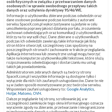
osób fizycznych w związku z przetwarzaniem danych
osobowych i w sprawie swobodnego przepływu takich
danych oraz uchylenia dyrektywy 95/46/WE.
Satelita Hispasat 30W-6 umieszczony na
Informacje o użytkowniku zbierane podczas odwiedzin oraz
orbicie
dane osobowe podawane podczas kontaktu z autorami
serwisu SpaceX.com.pl wykorzystywane są jedynie w celu
wtorek, 6 marca 2018 07:07
umożliwienia poprawy jakości działania portalu, zrozumienia
zachowań odwiedzających oraz komunikacji z użytkownikami,
którzy na to wyrazili chęć. Dane zbierane o użytkownikach
podczas ich odwiedzin zawierają takie informacje jak listę
Start
2
stron które otworzyli, szczegółowy czas spędzony na
rakiety
poszczególnych stronach i zachowanie w trakcie przeglądania.
Falcon
Aplikacja internetowa lub zewnętrzne usługi mogą tworzyć
9
także na komputerze użytkownika pliki tekstowe, które służą
z
rozpoznawaniu odwiedzajacego i dostarczaniu mu usług
takich jak powiadomienia.
misją Hispasat
30W-
Administratorem zebranych danych są twórcy strony
6
SpaceX.com.pl i wszystkie informacje są dostępne tylko i
wyłącznie dla nich i ich zaufanych usługodawców. Dane te nie
–
są w żaden sposób monetyzowane przez twórców serwisu.
6
Wspomniani zaufani usługodawcy to:
Google Analytics
,
marca
Hotjar
,
Matomo
,
OVH
.
2018
Dalsze przeglądanie tej strony, scrollowanie jej, a w
szczególności zamknięcie tego okna informacyjnego oznacza
wyrażenie zgody na zbieranie, przetwarzanie i nieograniczone
przechowywanie danych o użytkowniku przez twórców