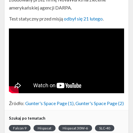
amerykańskiej agencji DARPA.
Test statyczny przed misją
odbył się 21 lutego
.
Źródło:
Gunter's Space Page (1)
,
Gunter's Space Page (2)
Szukaj po tematach
Falcon 9
Hispasat
Hispasat 30W-6
SLC-40