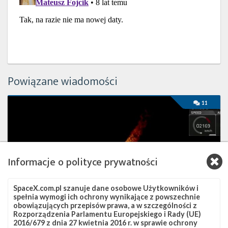
Powiązane wiadomości
Satelita
11
Hispasat
30W-
6
umieszczony
na
Informacje o polityce prywatności
orbicie
SpaceX.com.pl szanuje dane osobowe Użytkowników i
spełnia wymogi ich ochrony wynikające z powszechnie
obowiązujących przepisów prawa, a w szczególności z
Rozporządzenia Parlamentu Europejskiego i Rady (UE)
2016/679 z dnia 27 kwietnia 2016 r. w sprawie ochrony