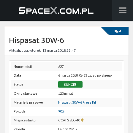
Wiadomości
4
Hispasat 30W-6
Baza wiedzy
Aktualizacja: wtorek, 13 marca 2018 23:47
Starlink
Starship
Numer misji
#57
Data
6 marca 2018, 06:33 czasu polskiego
Lista startów
Status
SUKCES
Na żywo
Okno startowe
120 minut
Materiały prasowe
Hispasat 30W-6 Press Kit
Szukaj
Pogoda
90%
Facebook
Pokaż
Miejsce startu
CCAFS SLC-40
lokalizację
Rakieta
Falcon 9 v1.2
CCAFS