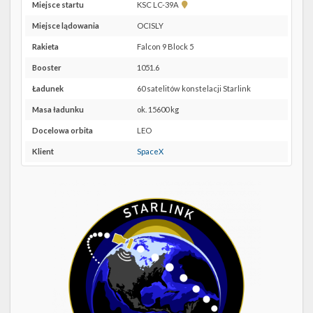
Twitter
Pokaż
Miejsce startu
KSC LC-39A
lokalizację
Miejsce lądowania
OCISLY
Kalendarze
KSC
LC-
Rakieta
Falcon 9 Block 5
39A w
Booster
1051.6
Google
Maps
Ładunek
60 satelitów konstelacji Starlink
Masa ładunku
ok. 15600 kg
Docelowa orbita
LEO
Klient
SpaceX