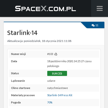
Wiadomości
11
Starlink-14
Baza wiedzy
Aktualizacja: poniedziałek, 18 stycznia 2021 11:08
Starlink
Starship
Numer misji
#103
Data
18 października 2020, 14:25:27 czasu
Lista startów
polskiego
Status
SUKCES
Na żywo
Lądowanie
udane
Szukaj
Okno startowe
natychmiastowe
Materiały prasowe
Starlink-14 Press Kit
Facebook
Pogoda
70%