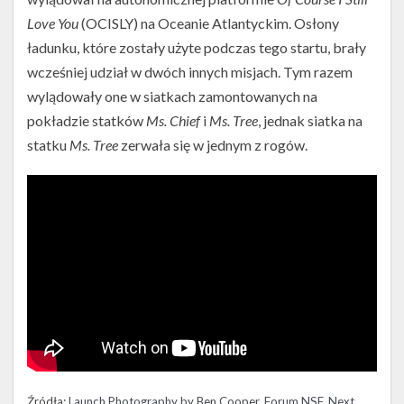
Love You
(OCISLY) na Oceanie Atlantyckim. Osłony
ładunku, które zostały użyte podczas tego startu, brały
wcześniej udział w dwóch innych misjach. Tym razem
wylądowały one w siatkach zamontowanych na
pokładzie statków
Ms. Chief
i
Ms. Tree
, jednak siatka na
statku
Ms. Tree
zerwała się w jednym z rogów.
Źródła:
Launch Photography by Ben Cooper
,
Forum NSF
,
Next