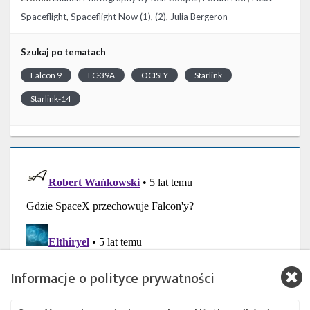
Spaceflight
,
Spaceflight Now (1)
,
(2)
,
Julia Bergeron
Szukaj po tematach
Falcon 9
LC-39A
OCISLY
Starlink
Starlink-14
Informacje o polityce prywatności