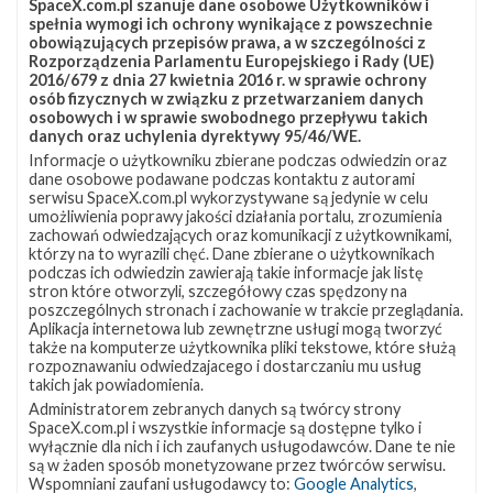
SpaceX.com.pl szanuje dane osobowe Użytkowników i
spełnia wymogi ich ochrony wynikające z powszechnie
obowiązujących przepisów prawa, a w szczególności z
Rozporządzenia Parlamentu Europejskiego i Rady (UE)
2016/679 z dnia 27 kwietnia 2016 r. w sprawie ochrony
osób fizycznych w związku z przetwarzaniem danych
osobowych i w sprawie swobodnego przepływu takich
danych oraz uchylenia dyrektywy 95/46/WE.
Informacje o użytkowniku zbierane podczas odwiedzin oraz
dane osobowe podawane podczas kontaktu z autorami
serwisu SpaceX.com.pl wykorzystywane są jedynie w celu
umożliwienia poprawy jakości działania portalu, zrozumienia
zachowań odwiedzających oraz komunikacji z użytkownikami,
którzy na to wyrazili chęć. Dane zbierane o użytkownikach
podczas ich odwiedzin zawierają takie informacje jak listę
stron które otworzyli, szczegółowy czas spędzony na
poszczególnych stronach i zachowanie w trakcie przeglądania.
Aplikacja internetowa lub zewnętrzne usługi mogą tworzyć
Powiązane wiadomości
także na komputerze użytkownika pliki tekstowe, które służą
rozpoznawaniu odwiedzajacego i dostarczaniu mu usług
takich jak powiadomienia.
Start
15
Administratorem zebranych danych są twórcy strony
z
SpaceX.com.pl i wszystkie informacje są dostępne tylko i
misją
wyłącznie dla nich i ich zaufanych usługodawców. Dane te nie
Starlink-
są w żaden sposób monetyzowane przez twórców serwisu.
14
Wspomniani zaufani usługodawcy to:
Google Analytics
,