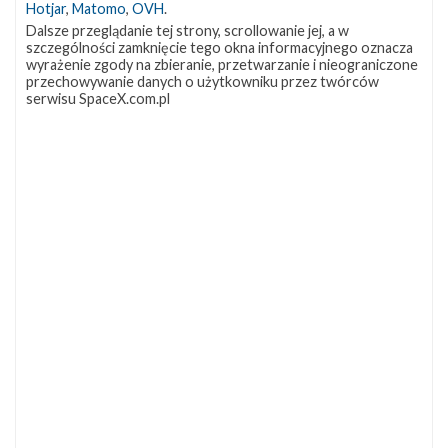
zakończony
Hotjar
,
Matomo
,
OVH
.
powodzeniem
Dalsze przeglądanie tej strony, scrollowanie jej, a w
szczególności zamknięcie tego okna informacyjnego oznacza
wyrażenie zgody na zbieranie, przetwarzanie i nieograniczone
przechowywanie danych o użytkowniku przez twórców
serwisu SpaceX.com.pl
Start z misją Starlink-14 zakończony
powodzeniem
niedziela, 18 października 2020 15:39
Start
3
rakiety
Falcon
9
z
misją
Starlink-