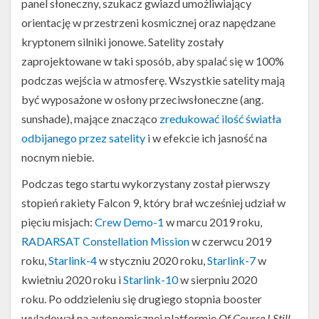
panel słoneczny, szukacz gwiazd umożliwiający
orientację w przestrzeni kosmicznej oraz napędzane
kryptonem silniki jonowe. Satelity zostały
zaprojektowane w taki sposób, aby spalać się w 100%
podczas wejścia w atmosferę. Wszystkie satelity mają
być wyposażone w osłony przeciwsłoneczne (ang.
sunshade), mające znacząco
zredukować ilość światła
odbijanego przez satelity
i w efekcie ich jasność na
nocnym niebie.
Podczas tego startu wykorzystany został pierwszy
stopień rakiety Falcon 9, który brał wcześniej udział w
pięciu misjach:
Crew Demo-1
w marcu 2019 roku,
RADARSAT Constellation Mission
w czerwcu 2019
roku,
Starlink-4
w styczniu 2020 roku,
Starlink-7
w
kwietniu 2020 roku i
Starlink-10
w sierpniu 2020
roku. Po oddzieleniu się drugiego stopnia booster
wylądował na autonomicznej platformie
Of Course I Still