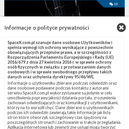
Najbliższe
13
plany
SpaceX
–
październik
Informacje o polityce prywatności
2021
SpaceX.com.pl szanuje dane osobowe Użytkowników i
spełnia wymogi ich ochrony wynikające z powszechnie
obowiązujących przepisów prawa, a w szczególności z
Rozporządzenia Parlamentu Europejskiego i Rady (UE)
2016/679 z dnia 27 kwietnia 2016 r. w sprawie ochrony
osób fizycznych w związku z przetwarzaniem danych
osobowych i w sprawie swobodnego przepływu takich
danych oraz uchylenia dyrektywy 95/46/WE.
Informacje o użytkowniku zbierane podczas odwiedzin oraz
dane osobowe podawane podczas kontaktu z autorami
Najbliższe plany SpaceX – październik 2021
serwisu SpaceX.com.pl wykorzystywane są jedynie w celu
umożliwienia poprawy jakości działania portalu, zrozumienia
środa, 6 października 2021 22:46
zachowań odwiedzających oraz komunikacji z użytkownikami,
Na październik SpaceX planuje kolejną misję załogową, a także
którzy na to wyrazili chęć. Dane zbierane o użytkownikach
podczas ich odwiedzin zawierają takie informacje jak listę
prawdopodobnie co najmniej jeden start z satelitami Starlink.
stron które otworzyli, szczegółowy czas spędzony na
Jednocześnie w ośrodku Boca Chica w Teksasie trwają
poszczególnych stronach i zachowanie w trakcie przeglądania.
przygotowania do pierwszego lotu orbitalnego rakiety Starship.
Aplikacja internetowa lub zewnętrzne usługi mogą tworzyć