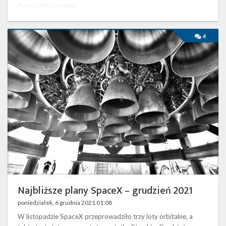
Evolved Expendable …
Najbliższe
4
plany
SpaceX
–
grudzień
2021
Najbliższe plany SpaceX – grudzień 2021
poniedziałek, 6 grudnia 2021 01:08
W listopadzie SpaceX przeprowadziło trzy loty orbitalne, a