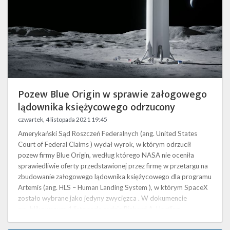
księżycowego
odrzucony
Pozew Blue Origin w sprawie załogowego
lądownika księżycowego odrzucony
czwartek, 4 listopada 2021 19:45
Amerykański Sąd Roszczeń Federalnych (ang. United States
Court of Federal Claims ) wydał wyrok, w którym odrzucił
pozew firmy Blue Origin, według którego NASA nie oceniła
sprawiedliwie oferty przedstawionej przez firmę w przetargu na
zbudowanie załogowego lądownika księżycowego dla programu
Artemis (ang. HLS – Human Landing System ), w którym SpaceX
zostało wybrane jako jedyny zwycięzca . W dokumencie
opublikowanym 4 listopada sędzia Richard A. Hertling
zaakceptował wniosek rządu …