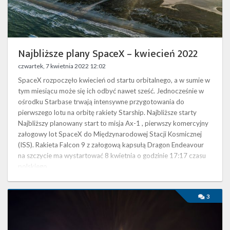
Twitter
Kalendarze
Najbliższe plany SpaceX – kwiecień 2022
czwartek, 7 kwietnia 2022 12:02
SpaceX rozpoczęło kwiecień od startu orbitalnego, a w sumie w
tym miesiącu może się ich odbyć nawet sześć. Jednocześnie w
ośrodku Starbase trwają intensywne przygotowania do
pierwszego lotu na orbitę rakiety Starship. Najbliższe starty
Najbliższy planowany start to misja Ax-1 , pierwszy komercyjny
załogowy lot SpaceX do Międzynarodowej Stacji Kosmicznej
(ISS). Rakieta Falcon 9 z załogową kapsułą Dragon Endeavour
na szczycie ma wystartować 8 kwietnia o godzinie 17:17 czasu
polskiego …
Najbliższe
3
plany
SpaceX
–