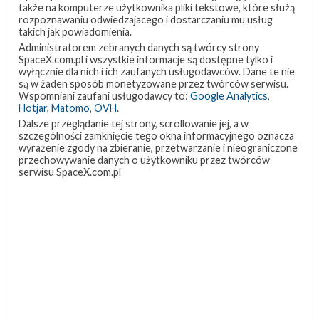
Najbliższe starty Na 30 października na godzinę 08:43 czasu
także na komputerze użytkownika pliki tekstowe, które służą
rozpoznawaniu odwiedzajacego i dostarczaniu mu usług
polskiego (06:43 UTC) zaplanowano start rakiety Falcon 9 z
takich jak powiadomienia.
trzecią operacyjną misją programu komercyjnych lotów
Administratorem zebranych danych są twórcy strony
załogowych NASA (ang. Commercial Crew ), Crew-3 . Na
SpaceX.com.pl i wszystkie informacje są dostępne tylko i
pokładzie załogowej …
wyłącznie dla nich i ich zaufanych usługodawców. Dane te nie
są w żaden sposób monetyzowane przez twórców serwisu.
Wspomniani zaufani usługodawcy to:
Google Analytics
,
Najbliższe
Hotjar
,
Matomo
,
OVH
.
7
plany
Dalsze przeglądanie tej strony, scrollowanie jej, a w
SpaceX
szczególności zamknięcie tego okna informacyjnego oznacza
–
wyrażenie zgody na zbieranie, przetwarzanie i nieograniczone
wrzesień
przechowywanie danych o użytkowniku przez twórców
2021
serwisu SpaceX.com.pl