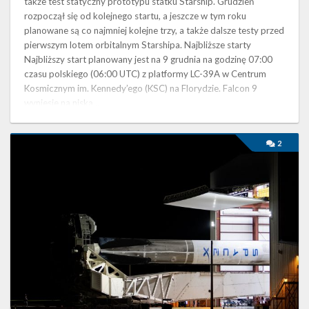
także test statyczny prototypu statku Starship. Grudzień
rozpoczął się od kolejnego startu, a jeszcze w tym roku
planowane są co najmniej kolejne trzy, a także dalsze testy przed
pierwszym lotem orbitalnym Starshipa. Najbliższe starty
Najbliższy start planowany jest na 9 grudnia na godzinę 07:00
czasu polskiego (06:00 UTC) z platformy LC-39A w Centrum
Kosmicznym im. Kennedy’ego (KSC) na Florydzie. Falcon 9
wyniesie na niską …
Najbliższe
2
plany
SpaceX
–
listopad
2021