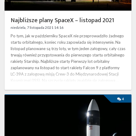
Najbliższe plany SpaceX – listopad 2021
niedziela, 7 listopada 2021 14:16
Po tym, jak w październiku SpaceX nie przeprowadziło żadnego
startu orbitalnego, koniec roku zapowiada się intensywnie. Na
listopad planowane są trzy loty, w tym jeden załogowy, cały czas
trwają również przygotowania do pierwszego startu orbitalnego
rakiety Starship. Najbliższe starty Pierwszy lot orbitalny
zaplanowany na listopad to start rakiety Falcon 9 z platformy
LC-39A z załogową misją Crew-3 do Międzynarodowej Stacji
Kosmicznej (ISS). Na szczycie rakiety znajdzie się załogowa …
Pozew
4
Blue
Origin
w
sprawie
załogowego
lądownika