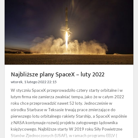
luty
2022
Najbliższe plany SpaceX – luty 2022
wtorek, 1 lutego 2022 22:15
W styczniu SpaceX przeprowadziło cztery starty orbitalne i w
lutym firma nie zamierza zwalniać tempa, jako że w całym 2022
roku chce przeprowadzić nawet 52 loty. Jednocześnie w
ośrodku Starbase w Teksasie trwają prace zmierzające do
pierwszego lotu orbitalnego rakiety Starship, a SpaceX wspólnie
z NASA kontynuuje rozwój projektu załogowego lądownika
księżycowego. Najbliższe starty W 2019 roku Siły Powietrzne
Stanów Zjednoczonych (USAF), w ramach programu EELV (