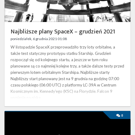
Twitter
Kalendarze
Najbliższe plany SpaceX – grudzień 2021
poniedziałek, 6 grudnia 2021 01:08
W listopadzie SpaceX przeprowadziło trzy loty orbitalne, a
także test statyczny prototypu statku Starship. Grudzień
rozpoczął się od kolejnego startu, a jeszcze w tym roku
planowane są co najmniej kolejne trzy, a także dalsze testy przed
pierwszym lotem orbitalnym Starshipa. Najbliższe starty
Najbliższy start planowany jest na 9 grudnia na godzinę 07:00
czasu polskiego (06:00 UTC) z platformy LC-39A w Centrum
Kosmicznym im. Kennedy’ego (KSC) na Florydzie. Falcon 9
wyniesie na niską …
Falcon
8
9
wystrzeli
w