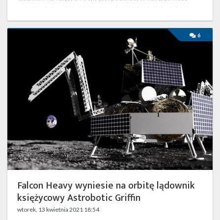
wykorzystać wydajność i niezawodność rakiety Falcon 9, aby
napędzić lądownik Blue …
Falcon
6
Heavy
wyniesie
na
orbitę
lądownik
księżycowy
Astrobotic
Griffin
Falcon Heavy wyniesie na orbitę lądownik
księżycowy Astrobotic Griffin
wtorek, 13 kwietnia 2021 18:54