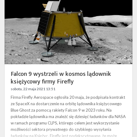
kosmos
lądownik
księżycowy
firmy
Firefly
Falcon 9 wystrzeli w kosmos lądownik
księżycowy firmy Firefly
sobota, 22 maja 2021 13:51
Firma Firefly Aerospace ogłosiła 20 maja, że podpisała kontrakt
ze SpaceX na dostarczenie na orbitę lądownika księżycowego
Blue Ghost za pomocą rakiety Falcon 9 w 2023 roku. Na
pokładzie lądownika ma znaleźć się dziesięć ładunków dla NASA
w ramach programu CLPS, którego celem jest wykorzystanie
możliwości sektora prywatnego do szybkiego wysyłania
ładunków na Księżyc. Firefly jest podekscytowane, że może