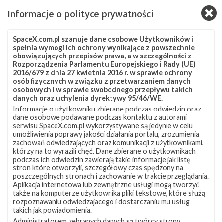
Informacje o polityce prywatności
Najbliższe plany SpaceX – grudzień 2019
SpaceX.com.pl szanuje dane osobowe Użytkowników i
niedziela, 1 grudnia 2019 08:22
spełnia wymogi ich ochrony wynikające z powszechnie
obowiązujących przepisów prawa, a w szczególności z
Ostatni miesiąc roku w wykonaniu SpaceX zapowiada się
Rozporządzenia Parlamentu Europejskiego i Rady (UE)
bardzo intensywnie. Na grudzień zaplanowane są trzy starty
2016/679 z dnia 27 kwietnia 2016 r. w sprawie ochrony
orbitalne, trwają przygotowania do pierwszej misji załogowej, a
osób fizycznych w związku z przetwarzaniem danych
osobowych i w sprawie swobodnego przepływu takich
w Teksasie i na Florydzie postępują prace nad prototypami
danych oraz uchylenia dyrektywy 95/46/WE.
statku Starship. Najbliższe starty Najbliższy lot ma odbyć się 4
Informacje o użytkowniku zbierane podczas odwiedzin oraz
grudnia o godzinie 18:51 czasu polskiego (17:51 UTC). Rakieta
dane osobowe podawane podczas kontaktu z autorami
Falcon 9 wystartuje z platformy SLC-40 na Cape Canaveral i
serwisu SpaceX.com.pl wykorzystywane są jedynie w celu
wyniesie na niską orbitę okołoziemską (LEO) towarową kapsułę
umożliwienia poprawy jakości działania portalu, zrozumienia
Dragon …
zachowań odwiedzających oraz komunikacji z użytkownikami,
którzy na to wyrazili chęć. Dane zbierane o użytkownikach
podczas ich odwiedzin zawierają takie informacje jak listę
stron które otworzyli, szczegółowy czas spędzony na
SpaceX
7
poszczególnych stronach i zachowanie w trakcie przeglądania.
dołącza
Aplikacja internetowa lub zewnętrzne usługi mogą tworzyć
do
także na komputerze użytkownika pliki tekstowe, które służą
programu
rozpoznawaniu odwiedzajacego i dostarczaniu mu usług
CLPS
takich jak powiadomienia.
Administratorem zebranych danych są twórcy strony