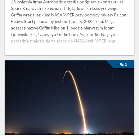
13 kwietnia firma Astrobotic ogłosiła podpisanie kontraktu ze
SpaceX na wystrzelenie na orbitę lądownika księżycowego
Griffin wraz z łazikiem NASA VIPER przy pomocy rakiety Falcon
Heavy. Start planowany jest pod koniec 2023 roku. Misja,
nosząca nazwę Griffin Mission 1, będzie pierwszym lotem
lądownika księżycowego Griffin firmy Astrobotic. Na jego
pokładzie znajdzie się należący do NASA łazik VIPER (ang.
Volatiles Investigating Polar Exploration Rover ) – w czerwcu
2020 roku firma …
Najbliższe
2
plany
SpaceX
–
grudzień
2019