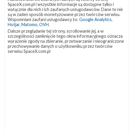
SpaceX.com.pl i wszystkie informacje są dostępne tylko i
wyłącznie dla nich i ich zaufanych usługodawców. Dane te nie
są w żaden sposób monetyzowane przez twórców serwisu.
Wspomniani zaufani usługodawcy to:
Google Analytics
,
Hotjar
,
Matomo
,
OVH
.
Dalsze przeglądanie tej strony, scrollowanie jej, a w
szczególności zamknięcie tego okna informacyjnego oznacza
wyrażenie zgody na zbieranie, przetwarzanie i nieograniczone
przechowywanie danych o użytkowniku przez twórców
serwisu SpaceX.com.pl
SpaceX dołącza do programu CLPS
wtorek, 19 listopada 2019 06:29
NASA wybrała kolejne pięć firm, w tym SpaceX, mających
dołączyć do grupy dostawców, którzy będą mogli składać
oferty w przetargach na dostawę ładunków na powierzchnię
Księżyca w ramach programu CLPS (ang. Commercial Lunar
Payload Services ). Poprzez uwzględnienie w programie
dodatkowych firm NASA chce rozszerzyć współpracę z
amerykańskim przemysłem kosmicznym, aby zbudować silny
rynek transportu towarów pomiędzy Ziemią i Księżycem.
Agencja chce także powiększyć sieć partnerów, którzy …