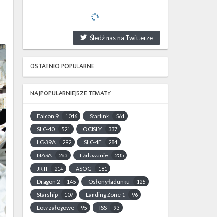
Śledź nas na Twitterze
OSTATNIO POPULARNE
NAJPOPULARNIEJSZE TEMATY
Falcon 9
Starlink
1046
561
SLC-40
OCISLY
521
337
LC-39A
SLC-4E
292
284
NASA
Lądowanie
263
235
JRTI
ASOG
214
181
Dragon 2
Osłony ładunku
145
125
Starship
Landing Zone 1
107
96
Loty załogowe
ISS
95
93