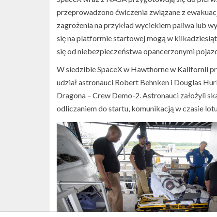
przeprowadzono ćwiczenia związane z ewakuacją
zagrożenia na przykład wyciekiem paliwa lub w
się na platformie startowej mogą w kilkadziesiąt
się od niebezpieczeństwa opancerzonymi pojazd
W siedzibie SpaceX w Hawthorne w Kalifornii pr
udział astronauci Robert Behnken i Douglas Hurle
Dragona – Crew Demo-2. Astronauci założyli skaf
odliczaniem do startu, komunikacją w czasie lot