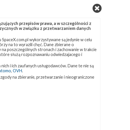
s
ujących przepisów prawa, a w szczególności z
ma
 fizycznych w związku z przetwarzaniem danych
Ma
 SpaceX.com.pl wykorzystywane są jedynie w celu
rzy na to wyrazili chęć. Dane zbierane o
ny na poszczególnych stronach i zachowanie w trakcie
 które służą rozpoznawaniu odwiedzajacego i
 nich i ich zaufanych usługodawców. Dane te nie są
atomo
,
OVH
.
 zgody na zbieranie, przetwarzanie i nieograniczone
.