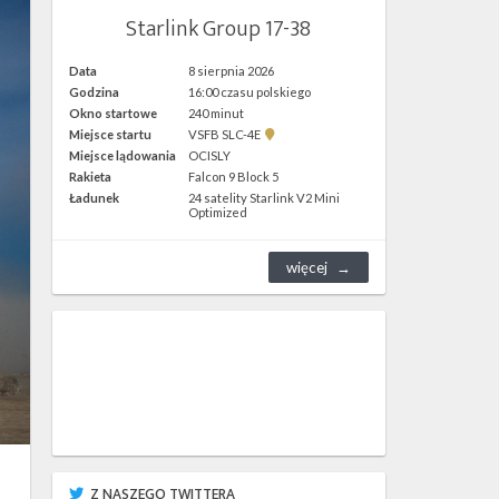
Starlink Group 17-38
Data
8 sierpnia 2026
Godzina
16:00 czasu polskiego
Okno startowe
240 minut
Pokaż
Miejsce startu
VSFB SLC-4E
lokalizację
Miejsce lądowania
OCISLY
VSFB
Rakieta
Falcon 9 Block 5
SLC-
4E w
Ładunek
24 satelity Starlink V2 Mini
Google
Optimized
Maps
więcej
Z NASZEGO TWITTERA