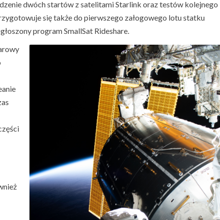
zenie dwóch startów z satelitami Starlink oraz testów kolejnego
rzygotowuje się także do pierwszego załogowego lotu statku
ogłoszony program SmallSat Rideshare.
warowy
o
eanie
zas
części
wnież