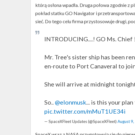
którą osłona wpadła. Druga połowa zgodnie z p
pokład statku GO Navigator i przetransportowa
sieć. Do tego celu firma przystosowuje drugi, 
INTRODUCING....! GO Ms. Chief 
Mr. Tree's sister ship has been re
en-route to Port Canaveral to joi
She will arrive at midnight tonight
So..
@elonmusk
... is this your pl
pic.twitter.com/mMuT1UE34i
— SpaceXFleet Updates (@SpaceXFleet)
August 9,
SpaceX wraz z NASA przygotowują się do pierw