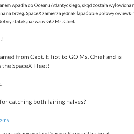
lanem wpadła do Oceanu Atlantyckiego, skąd została wyłowiona 
na na brzeg. SpaceX zamierza jednak łapać obie połowy owiewki
podobny statek, nazwany GO Ms. Chief.
!!
named from Capt. Elliot to GO Ms. Chief and is
n the SpaceX Fleet!
.
an for catching both fairing halves?
 2019
szego załogowego lotu Dragona. Na początku sierpnia