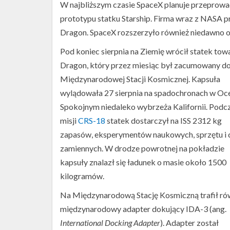
W najbliższym czasie SpaceX planuje przeprowad
prototypu statku Starship. Firma wraz z NASA p
Dragon. SpaceX rozszerzyło również niedawno 
Pod koniec sierpnia na Ziemię wrócił statek to
Dragon, który przez miesiąc był zacumowany d
Międzynarodowej Stacji Kosmicznej. Kapsuła
wylądowała 27 sierpnia na spadochronach w Oc
Spokojnym niedaleko wybrzeża Kalifornii. Podc
misji
CRS-18
statek dostarczył na ISS 2312 kg
zapasów, eksperymentów naukowych, sprzętu i 
zamiennych. W drodze powrotnej na pokładzie
kapsuły znalazł się ładunek o masie około 1500
kilogramów.
Na Międzynarodową Stację Kosmiczną trafił ró
międzynarodowy adapter dokujący IDA-3 (ang.
International Docking Adapter
). Adapter został