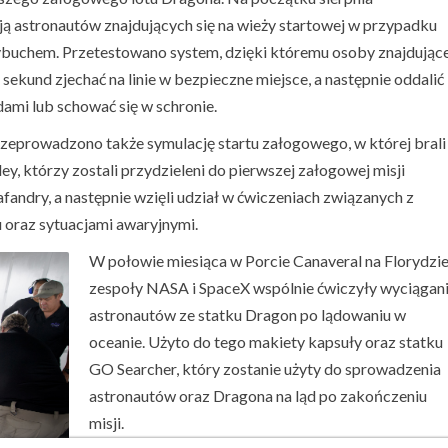
 astronautów znajdujących się na wieży startowej w przypadku
ybuchem. Przetestowano system, dzięki któremu osoby znajdując
 sekund zjechać na linie w bezpieczne miejsce, a następnie oddalić
ami lub schować się w schronie.
zeprowadzono także symulację startu załogowego, w której brali
y, którzy zostali przydzieleni do pierwszej załogowej misji
andry, a następnie wzięli udział w ćwiczeniach związanych z
u oraz sytuacjami awaryjnymi.
W połowie miesiąca w Porcie Canaveral na Florydzi
zespoły NASA i SpaceX wspólnie ćwiczyły wyciągan
astronautów ze statku Dragon po lądowaniu w
oceanie. Użyto do tego makiety kapsuły oraz statku
GO Searcher, który zostanie użyty do sprowadzenia
astronautów oraz Dragona na ląd po zakończeniu
misji.