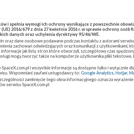
Wiceprezydent SpaceX Hans Koenigsmann
poinformował niedawno, że śledztwo dotyczące
puszczaniem
kwietniowej eksplozji załogowego Dragona podcza
w i spełnia wymogi ich ochrony wynikające z powszechnie obowiąz
testu statycznego dobiega końca. Stwierdził, że fir
(UE) 2016/679 z dnia 27 kwietnia 2016 r. w sprawie ochrony osób
kich danych oraz uchylenia dyrektywy 95/46/WE.
systemu ewakuacji w czasie lotu w październiku lub listopadzie. 
in oraz dane osobowe podawane podczas kontaktu z autorami serwisu
 przeprowadzić pierwszy załogowy lot statku.
zumienia zachowań odwiedzających oraz komunikacji z użytkownikami, któ
 informacje jak listę stron które otworzyli, szczegółowy czas spędzo
gor w Teksasie przeprowadzono już test statyczny pierwszego
 usługi mogą tworzyć także na komputerze użytkownika pliki tekstowe,
isji załogowej. Teraz rakieta trafi na Florydę, gdzie zostanie
paceX.com.pl i wszystkie informacje są dostępne tylko i wyłącznie dla
gon i ostatecznie przygotowana do lotu.
isu. Wspomniani zaufani usługodawcy to:
Google Analytics
,
Hotjar
,
M
w szczególności zamknięcie tego okna informacyjnego oznacza wyrażenie
ów serwisu SpaceX.com.pl
 a static fire test today of the Falcon 9
agon with
@NASA
astronauts
@AstroBehnken
station
pic.twitter.com/bYQEeE3Zab
argu na starty orbitalne w ramach drugiej fazy programu NSSL (ang