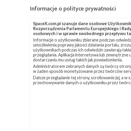
Informacje o polityce prywatności
Astronauta Douglas Hurley podczas ćwiczeń związanych z o
statku Dragon (Źródło: NASA)
SpaceX.com.pl szanuje dane osobowe Użytkownikó
Rozporządzenia Parlamentu Europejskiego i Rady 
osobowych i w sprawie swobodnego przepływu ta
jest na dobrej drodze do przeprowadzenia testu 
Informacje o użytkowniku zbierane podczas odwiedz
również nadzieję, że jeszcze w tym roku uda się
umożliwienia poprawy jakości działania portalu, zro
użytkownikach podczas ich odwiedzin zawierają takie
Pod koniec sierpnia w ośrodku SpaceX w McGre
przeglądania. Aplikacja internetowa lub zewnętrzne
dostarczaniu mu usług takich jak powiadomienia.
stopnia rakiety Falcon 9, który weźmie udział w m
Administratorem zebranych danych są twórcy strony S
połączona z drugim stopniem oraz statkiem Dra
w żaden sposób monetyzowane przez twórców serw
Dalsze przeglądanie tej strony, scrollowanie jej, a 
przechowywanie danych o użytkowniku przez twórc
Team in McGregor, Texas completed
booster that will launch Crew Dr
and
@Astro_Doug
to the
@space_
— SpaceX (@SpaceX)
August 30, 2019
Cztery firmy złożyły ostatecznie oferty w przet