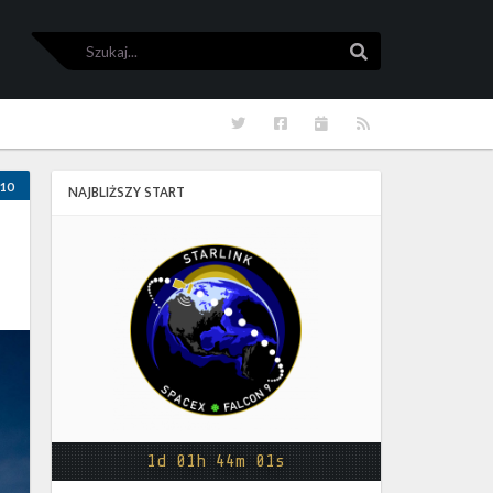
Szukaj
Szukaj
Twitter
Facebook
Kalendarze
RSS
10
NAJBLIŻSZY START
Starlink
Group
17-
38
1d 01h 44m 00s