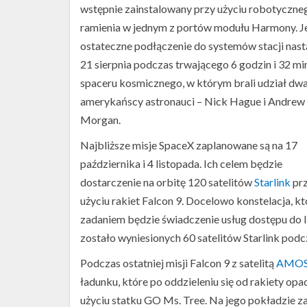
wstępnie zainstalowany przy użyciu robotyczne
ramienia w jednym z portów modułu Harmony. J
ostateczne podłączenie do systemów stacji nast
21 sierpnia podczas trwającego 6 godzin i 32 mi
spaceru kosmicznego, w którym brali udział dwa
amerykańscy astronauci – Nick Hague i Andrew
Morgan.
Pierwszy
stopień
Najbliższe misje SpaceX zaplanowane są na 17
Falcona
października i 4 listopada. Ich celem będzie
9
podczas
dostarczenie na orbitę 120 satelitów
Starlink
pr
lądowania
użyciu rakiet Falcon 9. Docelowo konstelacja, kt
na
zadaniem będzie świadczenie usług dostępu do In
Landing
Zone
zostało wyniesionych 60 satelitów Starlink podc
1
(Źródło:
Podczas ostatniej misji Falcon 9 z satelitą
AMOS
SpaceX)
ładunku, które po oddzieleniu się od rakiety opa
użyciu statku GO Ms. Tree. Na jego pokładzie z