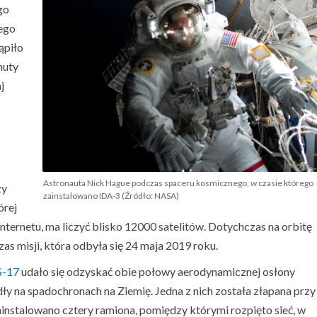
go
ego
ąpiło
nuty
j
Astronauta Nick Hague podczas spaceru kosmicznego, w czasie którego
zy
zainstalowano IDA-3 (Źródło: NASA)
órej
ternetu, ma liczyć blisko 12000 satelitów. Dotychczas na orbitę
zas misji, która odbyła się 24 maja 2019 roku.
-17
udało się odzyskać obie połowy aerodynamicznej osłony
dły na spadochronach na Ziemię. Jedna z nich została złapana przy
ainstalowano cztery ramiona, pomiędzy którymi rozpięto sieć, w