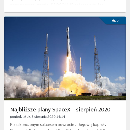
żywo na naszej stronie . SAOCOM 1B to jeden z dwóch
bliźniaczych satelitów, które mają …
Najbliższe
7
plany
SpaceX
–
sierpień
2020
Najbliższe plany SpaceX – sierpień 2020
poniedziałek, 3 sierpnia 2020 14:14
Po zakończonym sukcesem powrocie załogowej kapsuły