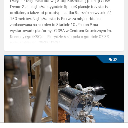
Dragon z Międzynarodowej Stacji Kosmicznej po misji Crew
Demo-2 , na najbliższe tygodnie SpaceX planuje trzy starty
orbitalne, a także lot prototypu statku Starship na wysokość
150 metrów. Najbliższe starty Pierwsza misja orbitalna
zaplanowana na sierpień to Starlink-10 . Falcon 9 ma
wystartować z platformy LC-39A w Centrum Kosmicznym im.
Kennedy’ego (KSC) na Florydzie 6 sierpnia o godzinie 07:33
czasu polskiego (05:33 UTC) i …
Najbliższe
25
plany
SpaceX
–
lipiec
2020