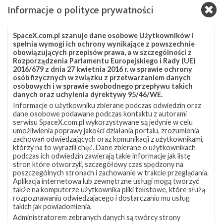
Informacje o polityce prywatności
Najbliższe plany SpaceX – lipiec 2020
SpaceX.com.pl szanuje dane osobowe Użytkowników i
spełnia wymogi ich ochrony wynikające z powszechnie
piątek, 3 lipca 2020 02:54
obowiązujących przepisów prawa, a w szczególności z
W ostatnim miesiącu SpaceX przeprowadziło trzy starty rakiety
Rozporządzenia Parlamentu Europejskiego i Rady (UE)
Falcon 9 i w lipcu firma nie zamierza zwalniać tempa. Na
2016/679 z dnia 27 kwietnia 2016 r. w sprawie ochrony
osób fizycznych w związku z przetwarzaniem danych
najbliższy miesiąc zaplanowane są cztery kolejne starty, zbliża
osobowych i w sprawie swobodnego przepływu takich
się czas zakończenia misji Crew Demo-2 i powrotu astronautów
danych oraz uchylenia dyrektywy 95/46/WE.
na Ziemię, a w Teksasie trwają budowa i testy kolejnych
Informacje o użytkowniku zbierane podczas odwiedzin oraz
prototypów statku Starship . Najbliższe starty Pierwsza misja,
dane osobowe podawane podczas kontaktu z autorami
która ma się odbyć w lipcu, to Starlink-10 , czyli dziesiąty
serwisu SpaceX.com.pl wykorzystywane są jedynie w celu
umożliwienia poprawy jakości działania portalu, zrozumienia
dedykowany lot z satelitami konstelacji Starlink, zaplanowany …
zachowań odwiedzających oraz komunikacji z użytkownikami,
którzy na to wyrazili chęć. Dane zbierane o użytkownikach
podczas ich odwiedzin zawierają takie informacje jak listę
Najbliższe
11
stron które otworzyli, szczegółowy czas spędzony na
plany
poszczególnych stronach i zachowanie w trakcie przeglądania.
SpaceX
Aplikacja internetowa lub zewnętrzne usługi mogą tworzyć
–
także na komputerze użytkownika pliki tekstowe, które służą
kwiecień
rozpoznawaniu odwiedzajacego i dostarczaniu mu usług
2020
takich jak powiadomienia.
Administratorem zebranych danych są twórcy strony