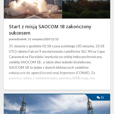
Twitter
Kalendarze
Start z misją SAOCOM 1B zakończony
sukcesem
poniedziałek, 31 sierpnia 2020 12:52
31 sierpnia o godzinie 01:18 czasu polskiego (30 sierpnia, 23:18
UTC) rakieta Falcon 9 wystartowała z platformy SLC-40 na Cape
Canaveral na Florydzie i wyniosła na orbitę heliosynchroniczną
satelitę SAOCOM 1B , a także dwa ładunki dodatkowe.
SAOCOM 1B to jeden z dwóch bliźniaczych satelitów
należących do agencji kosmicznej Argentyny (CONAE). Za
pomocą radaru z syntetyzowaną aperturą (SAR) mają one
wykonywać obrazy powierzchni Ziemi niezależnie od warunków
pogodowych. Zastosowania …
Start
11
rakiety
Falcon
9