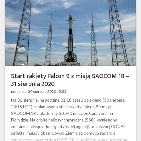
z
misją
SAOCOM
1B
–
31
sierpnia
2020
Start rakiety Falcon 9 z misją SAOCOM 1B –
31 sierpnia 2020
niedziela, 30 sierpnia 2020 15:32
Na 31 sierpnia, na godzinę 01:18 czasu polskiego (30 sierpnia,
23:18 UTC) zaplanowano start rakiety Falcon 9 z misją
SAOCOM 1B z platformy SLC-40 na Cape Canaveral na
Florydzie. Na orbitę heliosynchroniczną (SSO) wyniesiony
zostanie należący do argentyńskiej agencji kosmicznej CONAE
satelita, mający obserwować Ziemię za pomocą radaru z
syntetyzowaną aperturą (SAR). Start będzie można obejrzeć na