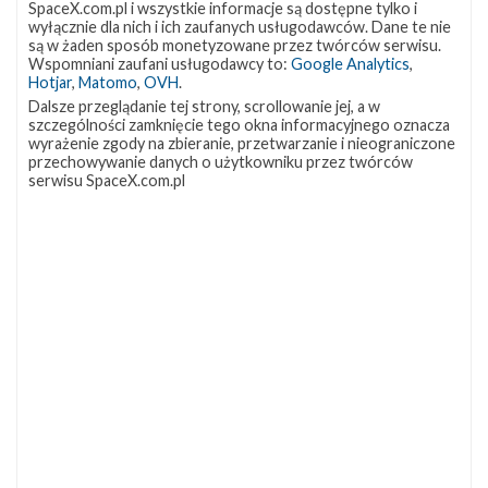
SpaceX.com.pl i wszystkie informacje są dostępne tylko i
wyłącznie dla nich i ich zaufanych usługodawców. Dane te nie
są w żaden sposób monetyzowane przez twórców serwisu.
Wspomniani zaufani usługodawcy to:
Google Analytics
,
Hotjar
,
Matomo
,
OVH
.
Dalsze przeglądanie tej strony, scrollowanie jej, a w
szczególności zamknięcie tego okna informacyjnego oznacza
wyrażenie zgody na zbieranie, przetwarzanie i nieograniczone
przechowywanie danych o użytkowniku przez twórców
serwisu SpaceX.com.pl
Najbliższe plany SpaceX – kwiecień 2020
środa, 1 kwietnia 2020 03:39
W najbliższych tygodniach planowane jest zakończenie ostatniej
misji w ramach pierwszego kontraktu CRS, wystrzelenie
drugiego satelity GPS nowej generacji, a także kolejnej serii
satelitów Starlink. SpaceX przygotowuje się również do
pierwszej misji załogowej oraz do testów nowego egzemplarza
testowego statku Starship. Zakończenie misji CRS-20 Na
poniedziałek 6 kwietnia zaplanowano zakończenie misji CRS-20 ,
która rozpoczęła się 7 marca. Statek Dragon dostarczył na
Międzynarodową …