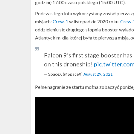
godzinę 17:00 czasu polskiego (15:00 UTC).
Podczas tego lotu wykorzystany został pierwszy 
misjach:
Crew-1
w listopadzie 2020 roku,
Crew-
oddzieleniu się drugiego stopnia booster wyląd
Atlantyckim, dla której była to pierwsza misja, 
Falcon 9’s first stage booster has 
on this droneship!
pic.twitter.c
— SpaceX (@SpaceX)
August 29, 2021
Pełne nagranie ze startu można zobaczyć poniżej
Start
rakiety
Falcon
9