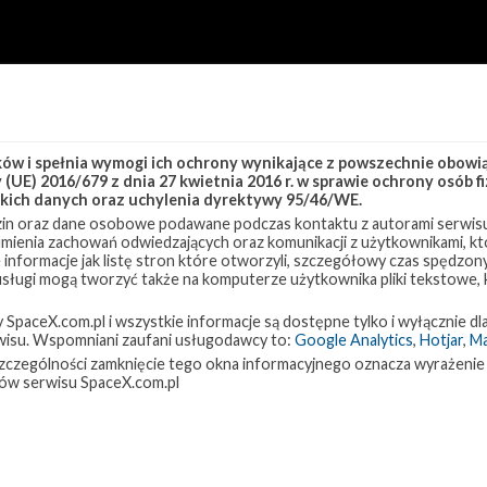
w i spełnia wymogi ich ochrony wynikające z powszechnie obowiąz
(UE) 2016/679 z dnia 27 kwietnia 2016 r. w sprawie ochrony osób
kich danych oraz uchylenia dyrektywy 95/46/WE.
in oraz dane osobowe podawane podczas kontaktu z autorami serwisu
zumienia zachowań odwiedzających oraz komunikacji z użytkownikami, któ
 informacje jak listę stron które otworzyli, szczegółowy czas spędzo
 usługi mogą tworzyć także na komputerze użytkownika pliki tekstowe,
paceX.com.pl i wszystkie informacje są dostępne tylko i wyłącznie dla
isu. Wspomniani zaufani usługodawcy to:
Google Analytics
,
Hotjar
,
M
w szczególności zamknięcie tego okna informacyjnego oznacza wyrażenie
ów serwisu SpaceX.com.pl
LC-39A
Lądowanie
NASA