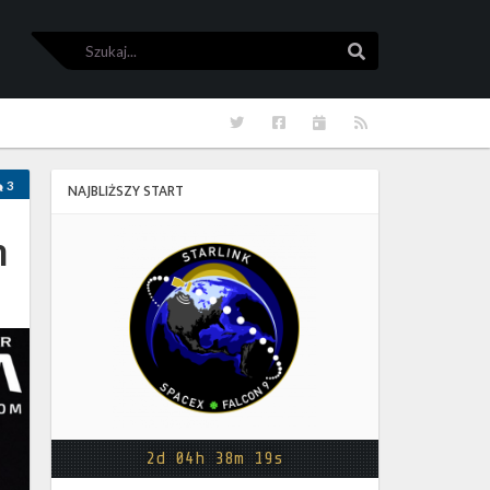
Szukaj
Szukaj
Twitter
Facebook
Kalendarze
RSS
3
NAJBLIŻSZY START
m
Starlink
Group
17-
38
2d 04h 38m 18s