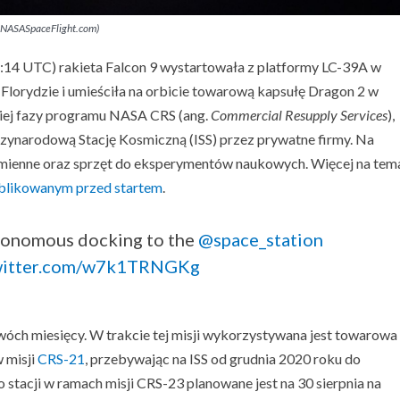
F, NASASpaceFlight.com)
07:14 UTC) rakieta Falcon 9 wystartowała z platformy LC-39A w
lorydzie i umieściła na orbicie towarową kapsułę Dragon 2 w
rugiej fazy programu NASA CRS (ang.
Commercial Resupply Services
),
dzynarodową Stację Kosmiczną (ISS) przez prywatne firmy. Na
zamienne oraz sprzęt do eksperymentów naukowych. Więcej na tem
ublikowanym przed startem
.
tonomous docking to the
@space_station
twitter.com/w7k1TRNGKg
dwóch miesięcy. W trakcie tej misji wykorzystywana jest towarowa
w misji
CRS-21
, przebywając na ISS od grudnia 2020 roku do
stacji w ramach misji CRS-23 planowane jest na 30 sierpnia na