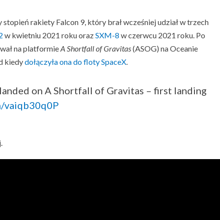
stopień rakiety Falcon 9, który brał wcześniej udział w trzech
2
w kwietniu 2021 roku oraz
SXM-8
w czerwcu 2021 roku. Po
ował na platformie
A Shortfall of Gravitas
(ASOG) na Oceanie
od kiedy
dołączyła ona do floty SpaceX
.
landed on A Shortfall of Gravitas – first landing
om/vaiqb30q0P
.