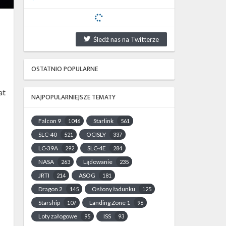
Śledź nas na Twitterze
OSTATNIO POPULARNE
at
NAJPOPULARNIEJSZE TEMATY
Falcon 9
Starlink
1046
561
SLC-40
OCISLY
521
337
LC-39A
SLC-4E
292
284
NASA
Lądowanie
263
235
JRTI
ASOG
214
181
Dragon 2
Osłony ładunku
145
125
Starship
Landing Zone 1
107
96
Loty załogowe
ISS
95
93