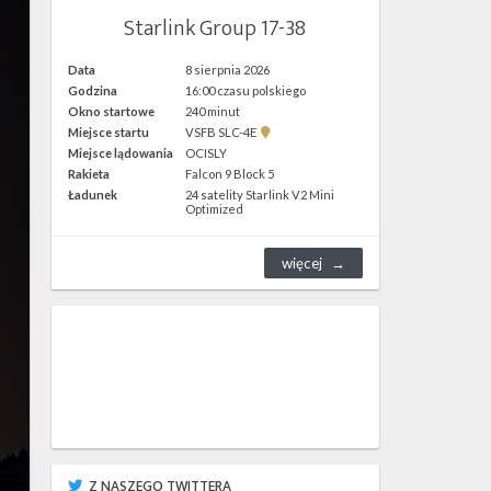
Starlink Group 17-38
Data
8 sierpnia 2026
Godzina
16:00 czasu polskiego
Okno startowe
240 minut
Pokaż
Miejsce startu
VSFB SLC-4E
lokalizację
Miejsce lądowania
OCISLY
VSFB
Rakieta
Falcon 9 Block 5
SLC-
4E w
Ładunek
24 satelity Starlink V2 Mini
Google
Optimized
Maps
więcej
Z NASZEGO TWITTERA