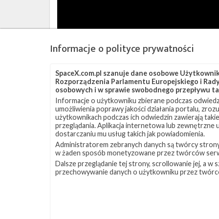
z
misją
CRS-
23
Informacje o polityce prywatności
(Źródło:
Stephen
Marr
SpaceX.com.pl szanuje dane osobowe Użytkownikó
dla
Rozporządzenia Parlamentu Europejskiego i Rady 
NSF,
osobowych i w sprawie swobodnego przepływu ta
NASASpaceFlight.com)
Informacje o użytkowniku zbierane podczas odwiedz
umożliwienia poprawy jakości działania portalu, zro
użytkownikach podczas ich odwiedzin zawierają takie
przeglądania. Aplikacja internetowa lub zewnętrzne
dostarczaniu mu usług takich jak powiadomienia.
Administratorem zebranych danych są twórcy strony S
w żaden sposób monetyzowane przez twórców serw
Dalsze przeglądanie tej strony, scrollowanie jej, a 
przechowywanie danych o użytkowniku przez twórc
Źródła:
NASASpaceFlight.com
,
SpaceX (1)
,
(2)
Szukaj po tematach
ASOG
CRS-23
Dragon 2
Falcon 9
ISS