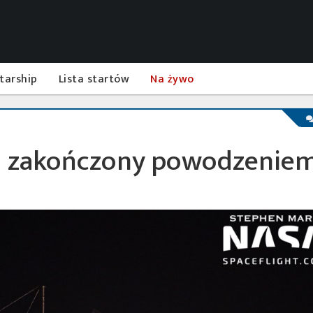
tarship
Lista startów
Na żywo
23 zakończony powodzenie