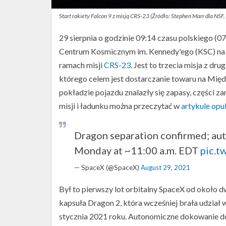
Start rakiety Falcon 9 z misją CRS-23 (Źródło: Stephen Marr dla NS
29 sierpnia o godzinie 09:14 czasu polskiego (
Centrum Kosmicznym im. Kennedy'ego (KSC) na F
ramach misji
CRS-23
. Jest to trzecia misja z d
którego celem jest dostarczanie towaru na Mię
pokładzie pojazdu znalazły się zapasy, części 
misji i ładunku można przeczytać w
artykule op
Dragon separation confirmed; au
Monday at ~11:00 a.m. EDT
pic.
— SpaceX (@SpaceX)
August 29, 2021
Był to pierwszy lot orbitalny SpaceX od około 
kapsuła Dragon 2, która wcześniej brała udział 
stycznia 2021 roku. Autonomiczne dokowanie do 