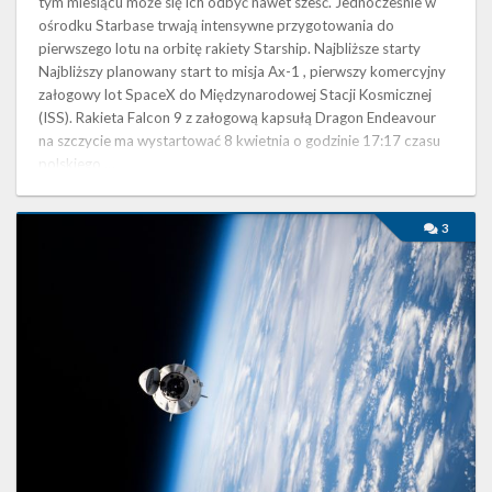
tym miesiącu może się ich odbyć nawet sześć. Jednocześnie w
ośrodku Starbase trwają intensywne przygotowania do
pierwszego lotu na orbitę rakiety Starship. Najbliższe starty
Najbliższy planowany start to misja Ax-1 , pierwszy komercyjny
załogowy lot SpaceX do Międzynarodowej Stacji Kosmicznej
(ISS). Rakieta Falcon 9 z załogową kapsułą Dragon Endeavour
na szczycie ma wystartować 8 kwietnia o godzinie 17:17 czasu
polskiego …
Najbliższe
3
plany
SpaceX
–
marzec
2022