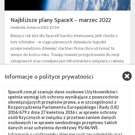
Najbliższe plany SpaceX – marzec 2022
niedziela, 6 marca 2022 23:54
Bieżący rok jest dla SpaceX bardzo intensywny, jeśli chodzi o
loty orbitalne – w ciągu pierwszych dziewięciu tygodni
przeprowadzono dziewięć startów i firma chce utrzymać to
tempo do końca roku. Trwają również przygotowania do misji
załogowych oraz rozwijana jest infrastruktura związana z rakietą
Starship, zarówno w Teksasie, jak i na Florydzie. Najbliższe
starty Najbliższy planowany start to kolejna misja z satelitami
Informacje o polityce prywatności
konstelacji Starlink – Starlink Group 4-10 . 8 marca o …
SpaceX.com.pl szanuje dane osobowe Użytkowników i
Najbliższe
spełnia wymogi ich ochrony wynikające z powszechnie
3
obowiązujących przepisów prawa, a w szczególności z
plany
Rozporządzenia Parlamentu Europejskiego i Rady (UE)
SpaceX
2016/679 z dnia 27 kwietnia 2016 r. w sprawie ochrony
–
osób fizycznych w związku z przetwarzaniem danych
luty
osobowych i w sprawie swobodnego przepływu takich
2022
danych oraz uchylenia dyrektywy 95/46/WE.
Informacje o użytkowniku zbierane podczas odwiedzin oraz