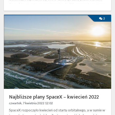
Crew-4 to czwarta operacyjna misja do ISS w ramach programu
…
Najbliższe
2
plany
SpaceX
–
kwiecień
2022
Najbliższe plany SpaceX – kwiecień 2022
czwartek, 7 kwietnia 2022 12:02
SpaceX rozpoczęło kwiecień od startu orbitalnego, a w sumie w