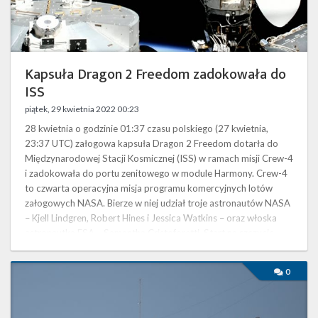
Twitter
Kalendarze
Kapsuła Dragon 2 Freedom zadokowała do
ISS
piątek, 29 kwietnia 2022 00:23
28 kwietnia o godzinie 01:37 czasu polskiego (27 kwietnia,
23:37 UTC) załogowa kapsuła Dragon 2 Freedom dotarła do
Międzynarodowej Stacji Kosmicznej (ISS) w ramach misji Crew-4
i zadokowała do portu zenitowego w module Harmony. Crew-4
to czwarta operacyjna misja programu komercyjnych lotów
załogowych NASA. Bierze w niej udział troje astronautów NASA
– Kjell Lindgren, Robert Hines i Jessica Watkins – oraz włoska
astronautka ESA – Samantha Cristoforetti. Start na szczycie
rakiety Falcon 9 …
Start
0
rakiety
Falcon
9