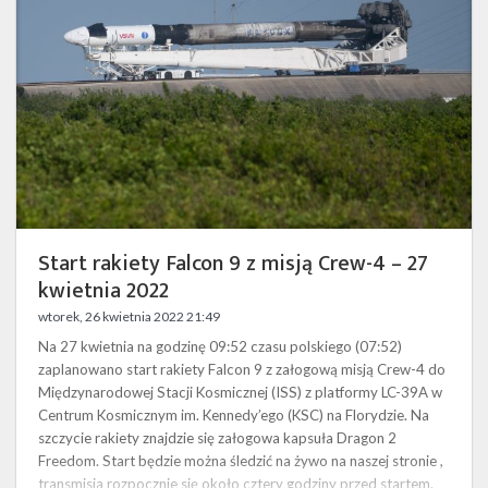
z
misją
Crew-
4
–
27
kwietnia
2022
Start rakiety Falcon 9 z misją Crew-4 – 27
kwietnia 2022
wtorek, 26 kwietnia 2022 21:49
Na 27 kwietnia na godzinę 09:52 czasu polskiego (07:52)
zaplanowano start rakiety Falcon 9 z załogową misją Crew-4 do
Międzynarodowej Stacji Kosmicznej (ISS) z platformy LC-39A w
Centrum Kosmicznym im. Kennedy’ego (KSC) na Florydzie. Na
szczycie rakiety znajdzie się załogowa kapsuła Dragon 2
Freedom. Start będzie można śledzić na żywo na naszej stronie ,
transmisja rozpocznie się około cztery godziny przed startem.