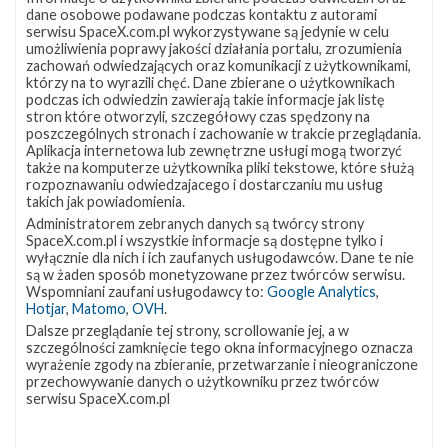
dane osobowe podawane podczas kontaktu z autorami
serwisu SpaceX.com.pl wykorzystywane są jedynie w celu
umożliwienia poprawy jakości działania portalu, zrozumienia
zachowań odwiedzających oraz komunikacji z użytkownikami,
którzy na to wyrazili chęć. Dane zbierane o użytkownikach
podczas ich odwiedzin zawierają takie informacje jak listę
stron które otworzyli, szczegółowy czas spędzony na
poszczególnych stronach i zachowanie w trakcie przeglądania.
Aplikacja internetowa lub zewnętrzne usługi mogą tworzyć
także na komputerze użytkownika pliki tekstowe, które służą
Najbliższe plany SpaceX – luty 2022
rozpoznawaniu odwiedzajacego i dostarczaniu mu usług
takich jak powiadomienia.
wtorek, 1 lutego 2022 22:15
Administratorem zebranych danych są twórcy strony
W styczniu SpaceX przeprowadziło cztery starty orbitalne i w
SpaceX.com.pl i wszystkie informacje są dostępne tylko i
lutym firma nie zamierza zwalniać tempa, jako że w całym 2022
wyłącznie dla nich i ich zaufanych usługodawców. Dane te nie
są w żaden sposób monetyzowane przez twórców serwisu.
roku chce przeprowadzić nawet 52 loty. Jednocześnie w
Wspomniani zaufani usługodawcy to:
Google Analytics
,
ośrodku Starbase w Teksasie trwają prace zmierzające do
Hotjar
,
Matomo
,
OVH
.
pierwszego lotu orbitalnego rakiety Starship, a SpaceX wspólnie
Dalsze przeglądanie tej strony, scrollowanie jej, a w
z NASA kontynuuje rozwój projektu załogowego lądownika
szczególności zamknięcie tego okna informacyjnego oznacza
księżycowego. Najbliższe starty W 2019 roku Siły Powietrzne
wyrażenie zgody na zbieranie, przetwarzanie i nieograniczone
przechowywanie danych o użytkowniku przez twórców
Stanów Zjednoczonych (USAF), w ramach programu EELV (
serwisu SpaceX.com.pl
Evolved Expendable …