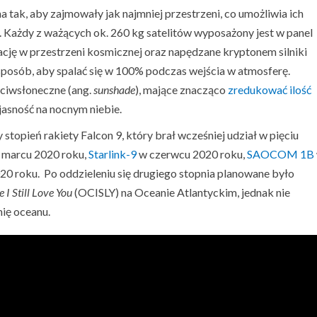
a tak, aby zajmowały jak najmniej przestrzeni, co umożliwia ich
 Każdy z ważących ok. 260 kg satelitów wyposażony jest w panel
ację w przestrzeni kosmicznej oraz napędzane kryptonem silniki
 sposób, aby spalać się w 100% podczas wejścia w atmosferę.
eciwsłoneczne (ang.
sunshade
), mające znacząco
zredukować ilość
 jasność na nocnym niebie.
stopień rakiety Falcon 9, który brał wcześniej udział w pięciu
marcu 2020 roku,
Starlink-9
w czerwcu 2020 roku,
SAOCOM 1B
20 roku. Po oddzieleniu się drugiego stopnia planowane było
 I Still Love You
(OCISLY) na Oceanie Atlantyckim, jednak nie
nię oceanu.