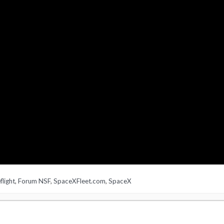
light
,
Forum NSF
,
SpaceXFleet.com
,
SpaceX
link-19