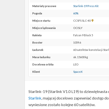
Materiały prasowe
Starlink-19 Press Kit
Pogoda
60%
Pokaż
Miejsce startu
CCSFS SLC-40
lokalizację
Miejsce lądowania
OCISLY
CCSFS
SLC-
Rakieta
Falcon 9 Block 5
40 w
Booster
1059.6
Google
Maps
Ładunek
60 satelitów konstelacji Star
Masa ładunku
ok. 15600 kg
Docelowa orbita
LEO
Klient
SpaceX
Starlink-19 (Starlink V1.0 L19) to dziewiętnas
Starlink
, mającej docelowo zapewniać dostęp do 
wyniesione zostało kolejne 60 satelitów.