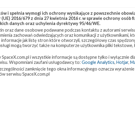
w i spełnia wymogi ich ochrony wynikające z powszechnie obowiąz
(UE) 2016/679 z dnia 27 kwietnia 2016 r. w sprawie ochrony osób
kich danych oraz uchylenia dyrektywy 95/46/WE.
in oraz dane osobowe podawane podczas kontaktu z autorami serwisu
zumienia zachowań odwiedzających oraz komunikacji z użytkownikami, któ
 informacje jak listę stron które otworzyli, szczegółowy czas spędzo
 usługi mogą tworzyć także na komputerze użytkownika pliki tekstowe,
paceX.com.pl i wszystkie informacje są dostępne tylko i wyłącznie dla
isu. Wspomniani zaufani usługodawcy to:
Google Analytics
,
Hotjar
,
M
w szczególności zamknięcie tego okna informacyjnego oznacza wyrażenie
ów serwisu SpaceX.com.pl