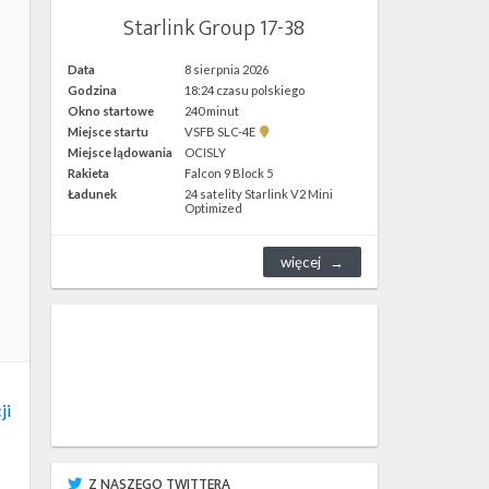
Starlink Group 17-38
Data
8 sierpnia 2026
Godzina
18:24 czasu polskiego
Okno startowe
240 minut
Pokaż
Miejsce startu
VSFB SLC-4E
lokalizację
Miejsce lądowania
OCISLY
VSFB
Rakieta
Falcon 9 Block 5
SLC-
4E w
Ładunek
24 satelity Starlink V2 Mini
Google
Optimized
Maps
więcej
ji
Z NASZEGO TWITTERA