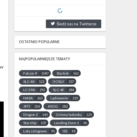
Śledź nas na Twitterze
OSTATNIO POPULARNE
NAJPOPULARNIEJSZE TEMATY
w
Falcon 9
Starlink
1047
562
SLC-40
OCISLY
522
337
LC-39A
SLC-4E
292
284
NASA
Lądowanie
263
235
JRTI
ASOG
214
182
Dragon 2
Osłony ładunku
145
125
Starship
Landing Zone 1
107
96
Loty załogowe
ISS
95
93