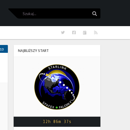
Szukaj
Szukaj
Twitter
Facebook
Kalendarze
RSS
13
NAJBLIŻSZY START
Starlink
Group
17-
38
12h 06m 37s