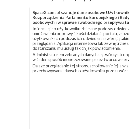
SpaceX.com.pl szanuje dane osobowe Użytkownikó
Rozporządzenia Parlamentu Europejskiego i Rady 
osobowych i w sprawie swobodnego przepływu ta
Informacje o użytkowniku zbierane podczas odwiedz
umożliwienia poprawy jakości działania portalu, zro
użytkownikach podczas ich odwiedzin zawierają takie
przeglądania. Aplikacja internetowa lub zewnętrzne
dostarczaniu mu usług takich jak powiadomienia.
Administratorem zebranych danych są twórcy strony S
w żaden sposób monetyzowane przez twórców serw
Dalsze przeglądanie tej strony, scrollowanie jej, a 
przechowywanie danych o użytkowniku przez twórc