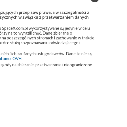
ujących przepisów prawa, a w szczególności z
 fizycznych w związku z przetwarzaniem danych
 SpaceX.com.pl wykorzystywane są jedynie w celu
rzy na to wyrazili chęć. Dane zbierane o
ny na poszczególnych stronach i zachowanie w trakcie
 które służą rozpoznawaniu odwiedzajacego i
 nich i ich zaufanych usługodawców. Dane te nie są
atomo
,
OVH
.
 zgody na zbieranie, przetwarzanie i nieograniczone