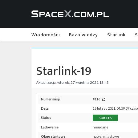
Wiadomości
Baza wiedzy
Starlink
S
Starlink-19
Aktualizacja: wtorek, 27 kwietnia 2021 13:43
Numer misji
#116
Data
16 lutego 2021, 04:59:37 czas
Status
SUKCES
Lądowanie
nieudane
Okno startowe
natychmiastowe