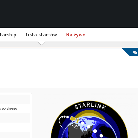
tarship
Lista startów
Na żywo
u polskiego