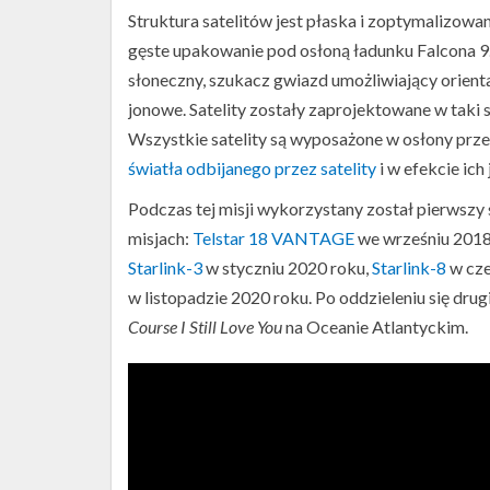
Struktura satelitów jest płaska i zoptymalizowan
gęste upakowanie pod osłoną ładunku Falcona 9.
słoneczny, szukacz gwiazd umożliwiający orient
jonowe. Satelity zostały zaprojektowane w taki
Wszystkie satelity są wyposażone w osłony prz
światła odbijanego przez satelity
i w efekcie ich
Podczas tej misji wykorzystany został pierwszy s
misjach:
Telstar 18 VANTAGE
we wrześniu 2018
Starlink-3
w styczniu 2020 roku,
Starlink-8
w cze
w listopadzie 2020 roku. Po oddzieleniu się dr
Course I Still Love You
na Oceanie Atlantyckim.