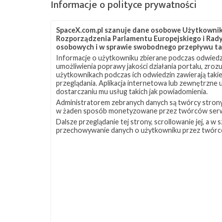
Informacje o polityce prywatności
Falcon 9
LC-39A
OCISLY
Starlink
Star
SpaceX.com.pl szanuje dane osobowe Użytkownikó
Rozporządzenia Parlamentu Europejskiego i Rady 
osobowych i w sprawie swobodnego przepływu ta
Informacje o użytkowniku zbierane podczas odwiedz
umożliwienia poprawy jakości działania portalu, zro
użytkownikach podczas ich odwiedzin zawierają takie
przeglądania. Aplikacja internetowa lub zewnętrzne
dostarczaniu mu usług takich jak powiadomienia.
Administratorem zebranych danych są twórcy strony S
w żaden sposób monetyzowane przez twórców serw
Dalsze przeglądanie tej strony, scrollowanie jej, a 
przechowywanie danych o użytkowniku przez twórc