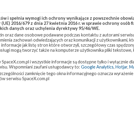
link-20
w i spełnia wymogi ich ochrony wynikające z powszechnie obowiąz
(UE) 2016/679 z dnia 27 kwietnia 2016 r. w sprawie ochrony osób
kich danych oraz uchylenia dyrektywy 95/46/WE.
in oraz dane osobowe podawane podczas kontaktu z autorami serwisu
zumienia zachowań odwiedzających oraz komunikacji z użytkownikami, któ
 informacje jak listę stron które otworzyli, szczegółowy czas spędzo
 usługi mogą tworzyć także na komputerze użytkownika pliki tekstowe,
paceX.com.pl i wszystkie informacje są dostępne tylko i wyłącznie dla
isu. Wspomniani zaufani usługodawcy to:
Google Analytics
,
Hotjar
,
M
w szczególności zamknięcie tego okna informacyjnego oznacza wyrażenie
ów serwisu SpaceX.com.pl