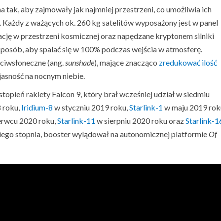
a tak, aby zajmowały jak najmniej przestrzeni, co umożliwia ich
 Każdy z ważących ok. 260 kg satelitów wyposażony jest w panel
ację w przestrzeni kosmicznej oraz napędzane kryptonem silniki
 sposób, aby spalać się w 100% podczas wejścia w atmosferę.
eciwsłoneczne (ang.
sunshade
), mające znacząco
zredukować ilość
 jasność na nocnym niebie.
topień rakiety Falcon 9, który brał wcześniej udział w siedmiu
 roku,
Iridium-8
w styczniu 2019 roku,
Starlink-1
w maju 2019 rok
rwcu 2020 roku,
Starlink-11
w sierpniu 2020 roku oraz
Starlink-1
ugiego stopnia, booster wylądował na autonomicznej platformie
Of