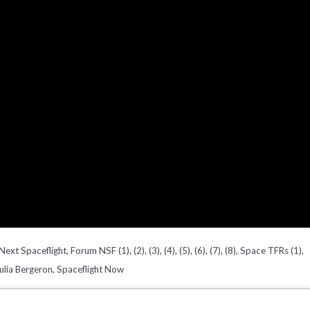
Next Spaceflight
,
Forum NSF (1)
,
(2)
,
(3)
,
(4)
,
(5)
,
(6)
,
(7)
,
(8)
,
Space TFRs (1)
,
ulia Bergeron
,
Spaceflight Now