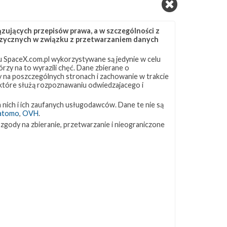
ujących przepisów prawa, a w szczególności z
 fizycznych w związku z przetwarzaniem danych
 SpaceX.com.pl wykorzystywane są jedynie w celu
rzy na to wyrazili chęć. Dane zbierane o
ny na poszczególnych stronach i zachowanie w trakcie
 które służą rozpoznawaniu odwiedzajacego i
 nich i ich zaufanych usługodawców. Dane te nie są
atomo
,
OVH
.
 zgody na zbieranie, przetwarzanie i nieograniczone