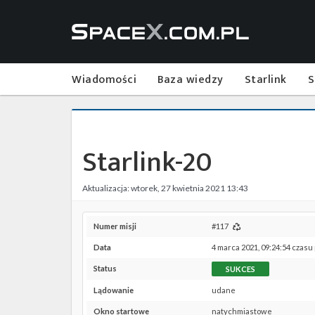
Wiadomości
Baza wiedzy
Starlink
S
Starlink-20
Aktualizacja: wtorek, 27 kwietnia 2021 13:43
Numer misji
#117
Data
4 marca 2021, 09:24:54 czasu
Status
SUKCES
Lądowanie
udane
Okno startowe
natychmiastowe