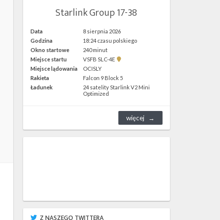
Starlink Group 17-38
Data
8 sierpnia 2026
Godzina
18:24 czasu polskiego
Okno startowe
240 minut
Pokaż
Miejsce startu
VSFB SLC-4E
lokalizację
Miejsce lądowania
OCISLY
VSFB
Rakieta
Falcon 9 Block 5
SLC-
4E w
Ładunek
24 satelity Starlink V2 Mini
Google
Optimized
Maps
więcej
Z NASZEGO TWITTERA