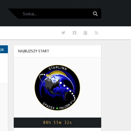
Szukaj
Szukaj
Twitter
Facebook
Kalendarze
RSS
28
NAJBLIŻSZY START
Starlink
Group
17-
38
08h 55m 32s