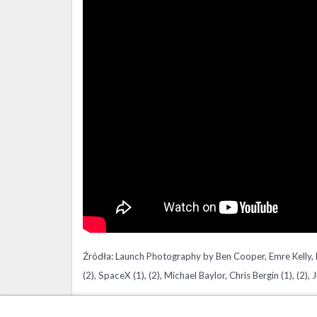
Źródła:
Launch Photography by Ben Cooper
,
Emre Kelly
,
(2)
,
SpaceX (1)
,
(2)
,
Michael Baylor
,
Chris Bergin (1)
,
(2)
,
J
Szukaj po tematach