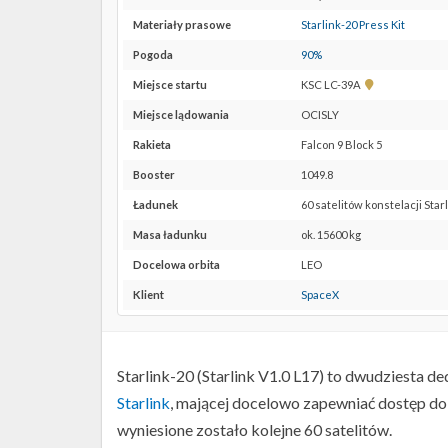
Materiały prasowe
Starlink-20 Press Kit
Pogoda
90%
Pokaż
Miejsce startu
KSC LC-39A
lokalizację
Miejsce lądowania
OCISLY
KSC
LC-
Rakieta
Falcon 9 Block 5
39A w
Booster
1049.8
Google
Maps
Ładunek
60 satelitów konstelacji Star
Masa ładunku
ok. 15600 kg
Docelowa orbita
LEO
Klient
SpaceX
Starlink-20 (Starlink V1.0 L17) to dwudziesta 
Starlink
, mającej docelowo zapewniać dostęp do 
wyniesione zostało kolejne 60 satelitów.