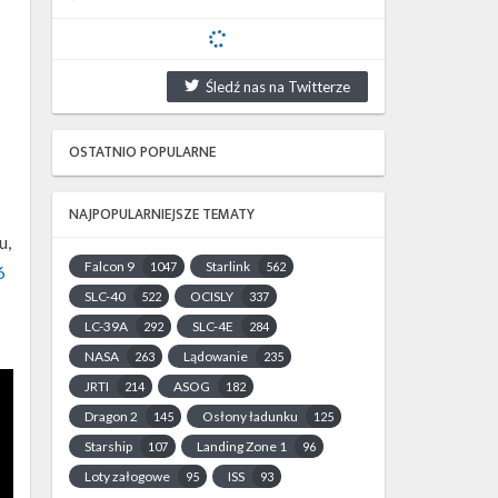
Śledź nas na Twitterze
OSTATNIO POPULARNE
NAJPOPULARNIEJSZE TEMATY
u,
Falcon 9
Starlink
1047
562
6
SLC-40
OCISLY
522
337
LC-39A
SLC-4E
292
284
NASA
Lądowanie
263
235
JRTI
ASOG
214
182
Dragon 2
Osłony ładunku
145
125
Starship
Landing Zone 1
107
96
Loty załogowe
ISS
95
93