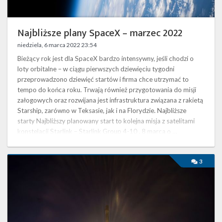
Najbliższe plany SpaceX – marzec 2022
niedziela, 6 marca 2022 23:54
Bieżący rok jest dla SpaceX bardzo intensywny, jeśli chodzi o
loty orbitalne – w ciągu pierwszych dziewięciu tygodni
przeprowadzono dziewięć startów i firma chce utrzymać to
tempo do końca roku. Trwają również przygotowania do misji
załogowych oraz rozwijana jest infrastruktura związana z rakietą
Starship, zarówno w Teksasie, jak i na Florydzie. Najbliższe
starty Najbliższy planowany start to kolejna misja z satelitami
konstelacji Starlink – Starlink Group 4-10 . 8 marca o …
Najbliższe
3
plany
SpaceX
–
luty
2022