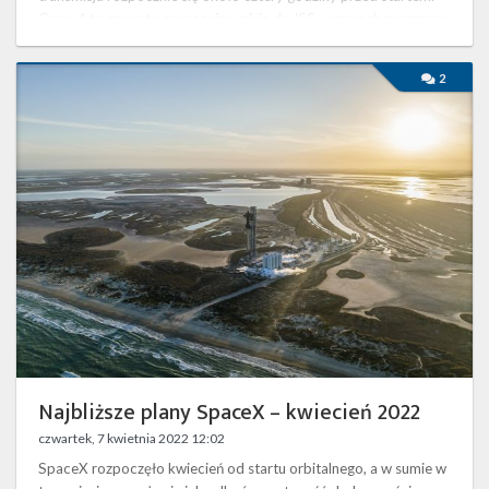
Crew-4 to czwarta operacyjna misja do ISS w ramach programu
…
Najbliższe
2
plany
SpaceX
–
kwiecień
2022
Najbliższe plany SpaceX – kwiecień 2022
czwartek, 7 kwietnia 2022 12:02
SpaceX rozpoczęło kwiecień od startu orbitalnego, a w sumie w