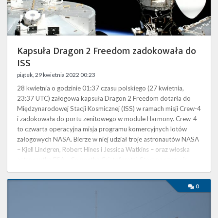
Twitter
Kalendarze
Kapsuła Dragon 2 Freedom zadokowała do
ISS
piątek, 29 kwietnia 2022 00:23
28 kwietnia o godzinie 01:37 czasu polskiego (27 kwietnia,
23:37 UTC) załogowa kapsuła Dragon 2 Freedom dotarła do
Międzynarodowej Stacji Kosmicznej (ISS) w ramach misji Crew-4
i zadokowała do portu zenitowego w module Harmony. Crew-4
to czwarta operacyjna misja programu komercyjnych lotów
załogowych NASA. Bierze w niej udział troje astronautów NASA
– Kjell Lindgren, Robert Hines i Jessica Watkins – oraz włoska
astronautka ESA – Samantha Cristoforetti. Start na szczycie
rakiety Falcon 9 …
Start
0
rakiety
Falcon
9