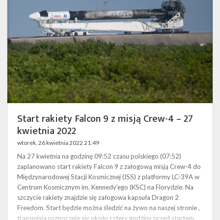
z
misją
Crew-
4
–
27
kwietnia
2022
Start rakiety Falcon 9 z misją Crew-4 – 27
kwietnia 2022
wtorek, 26 kwietnia 2022 21:49
Na 27 kwietnia na godzinę 09:52 czasu polskiego (07:52)
zaplanowano start rakiety Falcon 9 z załogową misją Crew-4 do
Międzynarodowej Stacji Kosmicznej (ISS) z platformy LC-39A w
Centrum Kosmicznym im. Kennedy’ego (KSC) na Florydzie. Na
szczycie rakiety znajdzie się załogowa kapsuła Dragon 2
Freedom. Start będzie można śledzić na żywo na naszej stronie ,
transmisja rozpocznie się około cztery godziny przed startem.