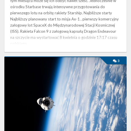
tym miesiącu może się ich odbyć nawet sześć. Jednocześnie w
ośrodku Starbase trwają intensywne przygotowania do
pierwszego lotu na orbitę rakiety Starship. Najbliższe starty
Najbliższy planowany start to misja Ax-1 , pierwszy komercyjny
załogowy lot SpaceX do Międzynarodowej Stacji Kosmicznej
(ISS). Rakieta Falcon 9 z załogową kapsułą Dragon Endeavour
na szczycie ma wystartować 8 kwietnia o godzinie 17:17 czasu
polskiego …
Najbliższe
3
plany
SpaceX
–
marzec
2022