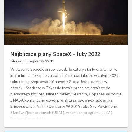
Najbliższe plany SpaceX – luty 2022
wtorek, 1 lutego 2022 22:15
W styczniu SpaceX przeprowadziło cztery starty orbitalne i w
lutym firma nie zamierza zwalniać tempa, jako że w całym 2022
roku chce przeprowadzić nawet 52 loty. Jednocześnie w
ośrodku Starbase w Teksasie trwają prace zmierzające do
pierwszego lotu orbitalnego rakiety Starship, a SpaceX wspólnie
z NASA kontynuuje rozwój projektu załogowego lądownika
księżycowego. Najbliższe starty W 2019 roku Siły Powietrzne
Stanów Zjednoczonych (USAF), w ramach programu EELV (
Evolved Expendable …