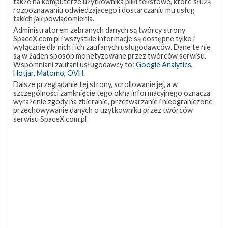
także na komputerze użytkownika pliki tekstowe, które służą
pierwszym lotem orbitalnym Starshipa. Najbliższe starty
rozpoznawaniu odwiedzajacego i dostarczaniu mu usług
Najbliższy start planowany jest na 9 grudnia na godzinę 07:00
takich jak powiadomienia.
czasu polskiego (06:00 UTC) z platformy LC-39A w Centrum
Administratorem zebranych danych są twórcy strony
Kosmicznym im. Kennedy’ego (KSC) na Florydzie. Falcon 9
SpaceX.com.pl i wszystkie informacje są dostępne tylko i
wyniesie na niską …
wyłącznie dla nich i ich zaufanych usługodawców. Dane te nie
są w żaden sposób monetyzowane przez twórców serwisu.
Wspomniani zaufani usługodawcy to:
Google Analytics
,
Hotjar
,
Matomo
,
OVH
.
Najbliższe
2
plany
Dalsze przeglądanie tej strony, scrollowanie jej, a w
szczególności zamknięcie tego okna informacyjnego oznacza
SpaceX
wyrażenie zgody na zbieranie, przetwarzanie i nieograniczone
–
przechowywanie danych o użytkowniku przez twórców
listopad
serwisu SpaceX.com.pl
2021