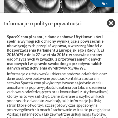
Najbliższe
4
plany
SpaceX
–
Informacje o polityce prywatności
grudzień
2021
SpaceX.com.pl szanuje dane osobowe Użytkowników i
spełnia wymogi ich ochrony wynikające z powszechnie
obowiązujących przepisów prawa, a w szczególności z
Rozporządzenia Parlamentu Europejskiego i Rady (UE)
2016/679 z dnia 27 kwietnia 2016 r. w sprawie ochrony
osób fizycznych w związku z przetwarzaniem danych
osobowych i w sprawie swobodnego przepływu takich
danych oraz uchylenia dyrektywy 95/46/WE.
Informacje o użytkowniku zbierane podczas odwiedzin oraz
dane osobowe podawane podczas kontaktu z autorami
Najbliższe plany SpaceX – grudzień 2021
serwisu SpaceX.com.pl wykorzystywane są jedynie w celu
umożliwienia poprawy jakości działania portalu, zrozumienia
poniedziałek, 6 grudnia 2021 01:08
zachowań odwiedzających oraz komunikacji z użytkownikami,
którzy na to wyrazili chęć. Dane zbierane o użytkownikach
W listopadzie SpaceX przeprowadziło trzy loty orbitalne, a
podczas ich odwiedzin zawierają takie informacje jak listę
także test statyczny prototypu statku Starship. Grudzień
stron które otworzyli, szczegółowy czas spędzony na
rozpoczął się od kolejnego startu, a jeszcze w tym roku
poszczególnych stronach i zachowanie w trakcie przeglądania.
Aplikacja internetowa lub zewnętrzne usługi mogą tworzyć
planowane są co najmniej kolejne trzy, a także dalsze testy przed