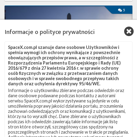
Najbliższe
5
plany
SpaceX
–
Informacje o polityce prywatności
marzec
2020
SpaceX.com.pl szanuje dane osobowe Użytkowników i
spełnia wymogi ich ochrony wynikające z powszechnie
obowiązujących przepisów prawa, a w szczególności z
Rozporządzenia Parlamentu Europejskiego i Rady (UE)
2016/679 z dnia 27 kwietnia 2016 r. w sprawie ochrony
osób fizycznych w związku z przetwarzaniem danych
osobowych i w sprawie swobodnego przepływu takich
danych oraz uchylenia dyrektywy 95/46/WE.
Informacje o użytkowniku zbierane podczas odwiedzin oraz
dane osobowe podawane podczas kontaktu z autorami
serwisu SpaceX.com.pl wykorzystywane są jedynie w celu
Najbliższe plany SpaceX – marzec 2020
umożliwienia poprawy jakości działania portalu, zrozumienia
zachowań odwiedzających oraz komunikacji z użytkownikami,
poniedziałek, 2 marca 2020 03:44
którzy na to wyrazili chęć. Dane zbierane o użytkownikach
Po trzech startach orbitalnych oraz teście systemu ewakuacji
podczas ich odwiedzin zawierają takie informacje jak listę
załogowej kapsuły Dragon w pierwszych dwóch miesiącach
stron które otworzyli, szczegółowy czas spędzony na
poszczególnych stronach i zachowanie w trakcie przeglądania.
roku, marzec zapowiada się na bardzo intensywny w wykonaniu