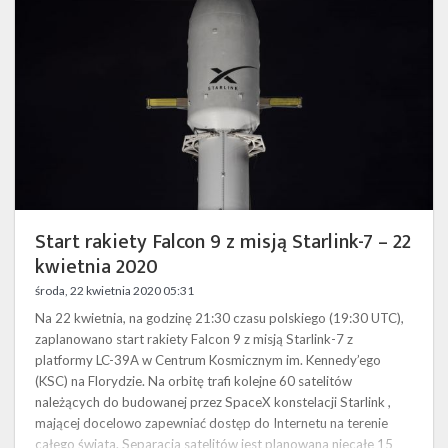
z
misją
Starlink-
7
–
22
kwietnia
2020
Start rakiety Falcon 9 z misją Starlink-7 – 22
kwietnia 2020
środa, 22 kwietnia 2020 05:31
Na 22 kwietnia, na godzinę 21:30 czasu polskiego (19:30 UTC),
zaplanowano start rakiety Falcon 9 z misją Starlink-7 z
platformy LC-39A w Centrum Kosmicznym im. Kennedy’ego
(KSC) na Florydzie. Na orbitę trafi kolejne 60 satelitów
należących do budowanej przez SpaceX konstelacji Starlink ,
mającej docelowo zapewniać dostęp do Internetu na terenie
całego świata. Separacja satelitów jest planowana niecałe 15