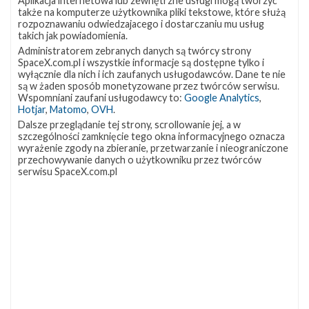
Aplikacja internetowa lub zewnętrzne usługi mogą tworzyć
SpaceX. Planowane są cztery starty Falcona 9, trwają ostatnie
także na komputerze użytkownika pliki tekstowe, które służą
przygotowania do pierwszej misji załogowej, a w Boca Chica w
rozpoznawaniu odwiedzajacego i dostarczaniu mu usług
Teksasie budowane są kolejne prototypy statku Starship.
takich jak powiadomienia.
Najbliższe starty Na 7 marca 2020 roku, na godzinę 05:50 czasu
Administratorem zebranych danych są twórcy strony
polskiego (04:50 UTC), planowany jest start rakiety Falcon 9 z
SpaceX.com.pl i wszystkie informacje są dostępne tylko i
wyłącznie dla nich i ich zaufanych usługodawców. Dane te nie
misją …
są w żaden sposób monetyzowane przez twórców serwisu.
Wspomniani zaufani usługodawcy to:
Google Analytics
,
Hotjar
,
Matomo
,
OVH
.
SpaceX
29
Dalsze przeglądanie tej strony, scrollowanie jej, a w
przeprowadziło
szczególności zamknięcie tego okna informacyjnego oznacza
piątą
wyrażenie zgody na zbieranie, przetwarzanie i nieograniczone
misję
przechowywanie danych o użytkowniku przez twórców
Starlink
serwisu SpaceX.com.pl