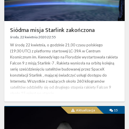
Twitter
Kalendarze
Siódma misja Starlink zakończona
środa, 22 kwietnia 2020 22:55
W środę 22 kwietnia, o godzinie 21:30 czasu polskiego
(19:30 UTC) z platformy startowej LC-39A w Centrum
Kosmicznym im. Kennedy'ego na Florydzie wystartowała rakieta
Falcon 9 z misją Starlink-7 . Rakieta wyniosła na orbitę kolejną
serię sześćdziesięciu satelitów budowanej przez SpaceX
konstelacji Starlink , mającej świadczyć usługi dostępu do
Internetu. Wszystkie z ważących około 260 kilogramów
satelitów oddzieliły się od drugiego stopnia rakiety Falcon 9
około 15 minut po starcie. …
Start
Aktualizacja
15
rakiety
Falcon
9