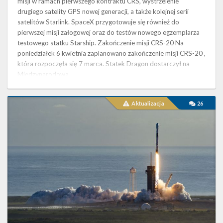
misji w ramach pierwszego kontraktu CRS, wystrzelenie
drugiego satelity GPS nowej generacji, a także kolejnej serii
satelitów Starlink. SpaceX przygotowuje się również do
pierwszej misji załogowej oraz do testów nowego egzemplarza
testowego statku Starship. Zakończenie misji CRS-20 Na
poniedziałek 6 kwietnia zaplanowano zakończenie misji CRS-20 ,
która rozpoczęła się 7 marca. Statek Dragon dostarczył na
Międzynarodową …
Szósta
Aktualizacja
26
seria
satelitów
Starlink
umieszczona
na
orbicie