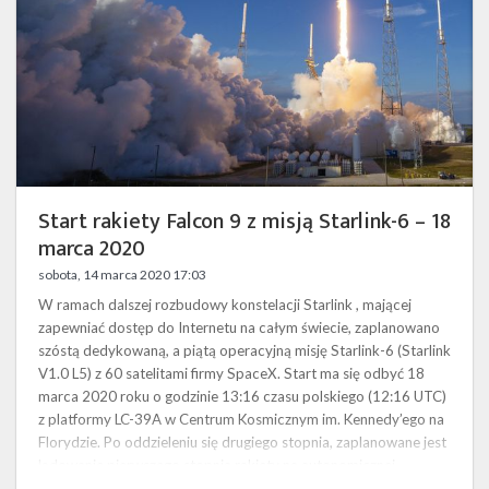
Starlink-
6
–
18
marca
2020
Start rakiety Falcon 9 z misją Starlink-6 – 18
marca 2020
sobota, 14 marca 2020 17:03
W ramach dalszej rozbudowy konstelacji Starlink , mającej
zapewniać dostęp do Internetu na całym świecie, zaplanowano
szóstą dedykowaną, a piątą operacyjną misję Starlink-6 (Starlink
V1.0 L5) z 60 satelitami firmy SpaceX. Start ma się odbyć 18
marca 2020 roku o godzinie 13:16 czasu polskiego (12:16 UTC)
z platformy LC-39A w Centrum Kosmicznym im. Kennedy’ego na
Florydzie. Po oddzieleniu się drugiego stopnia, zaplanowane jest
lądowanie pierwszego stopnia rakiety na autonomicznej
platformie …