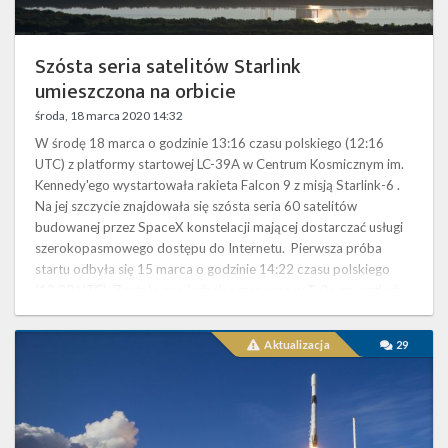
Szósta seria satelitów Starlink
umieszczona na orbicie
środa, 18 marca 2020 14:32
W środę 18 marca o godzinie 13:16 czasu polskiego (12:16
UTC) z platformy startowej LC-39A w Centrum Kosmicznym im.
Kennedy'ego wystartowała rakieta Falcon 9 z misją Starlink-6 .
Na jej szczycie znajdowała się szósta seria 60 satelitów
budowanej przez SpaceX konstelacji mającej dostarczać usługi
szerokopasmowego dostępu do Internetu. Pierwsza próba
startu odbyła się 15 marca o godzinie 14:22 czasu polskiego
(13:22 UTC). Została ona jednak przerwana w T-0s, ze względu
na wykryte przez …
Start
Aktualizacja
29
rakiety
Falcon
9
z
misją