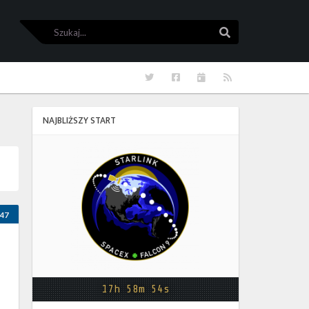
Szukaj
Szukaj
Twitter
Facebook
Kalendarze
RSS
NAJBLIŻSZY START
Starlink
Group
17-
38
47
17h 58m 53s