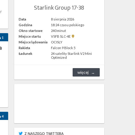
Starlink Group 17-38
y
Data
8 sierpnia 2026
Godzina
18:24 czasu polskiego
Okno startowe
240 minut
Pokaż
Miejsce startu
VSFB SLC-4E
1
lokalizację
Miejsce lądowania
OCISLY
VSFB
a
Rakieta
Falcon 9 Block 5
SLC-
4E w
Ładunek
24 satelity Starlink V2 Mini
Google
Optimized
Maps
więcej
4
Z NASZEGO TWITTERA