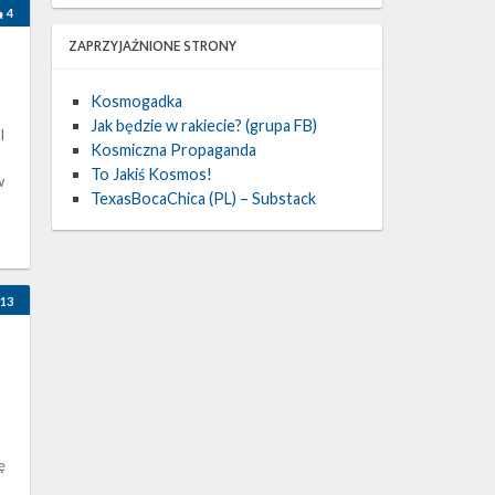
4
ZAPRZYJAŹNIONE STRONY
Kosmogadka
Jak będzie w rakiecie? (grupa FB)
l
Kosmiczna Propaganda
To Jakiś Kosmos!
w
TexasBocaChica (PL) – Substack
13
ę