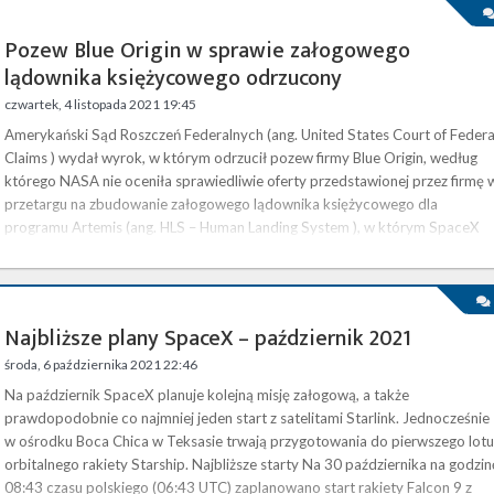
Pozew Blue Origin w sprawie załogowego
lądownika księżycowego odrzucony
czwartek, 4 listopada 2021 19:45
Amerykański Sąd Roszczeń Federalnych (ang. United States Court of Federa
Claims ) wydał wyrok, w którym odrzucił pozew firmy Blue Origin, według
którego NASA nie oceniła sprawiedliwie oferty przedstawionej przez firmę 
przetargu na zbudowanie załogowego lądownika księżycowego dla
programu Artemis (ang. HLS – Human Landing System ), w którym SpaceX
zostało wybrane jako jedyny zwycięzca . W dokumencie opublikowanym 4
listopada sędzia Richard A. Hertling zaakceptował wniosek rządu …
Najbliższe plany SpaceX – październik 2021
środa, 6 października 2021 22:46
Na październik SpaceX planuje kolejną misję załogową, a także
prawdopodobnie co najmniej jeden start z satelitami Starlink. Jednocześnie
w ośrodku Boca Chica w Teksasie trwają przygotowania do pierwszego lotu
orbitalnego rakiety Starship. Najbliższe starty Na 30 października na godzin
08:43 czasu polskiego (06:43 UTC) zaplanowano start rakiety Falcon 9 z