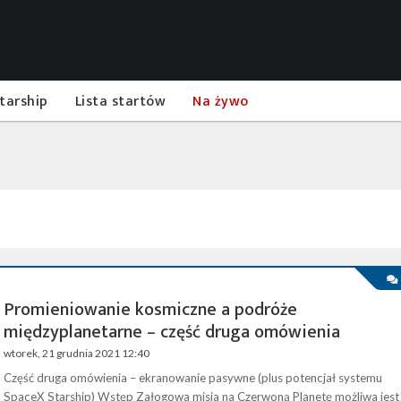
tarship
Lista startów
Na żywo
Promieniowanie kosmiczne a podróże
międzyplanetarne – część druga omówienia
wtorek, 21 grudnia 2021 12:40
Część druga omówienia – ekranowanie pasywne (plus potencjał systemu
SpaceX Starship) ​ Wstęp Załogowa misja na Czerwoną Planetę możliwa jest