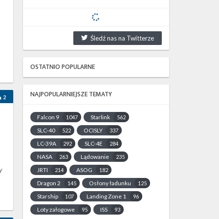
Śledź nas na Twitterze
OSTATNIO POPULARNE
NAJPOPULARNIEJSZE TEMATY
2
Falcon 9
Starlink
1047
562
SLC-40
OCISLY
522
337
LC-39A
SLC-4E
292
284
NASA
Lądowanie
263
235
y
JRTI
ASOG
214
182
Dragon 2
Osłony ładunku
145
125
Starship
Landing Zone 1
107
96
Loty załogowe
ISS
95
93