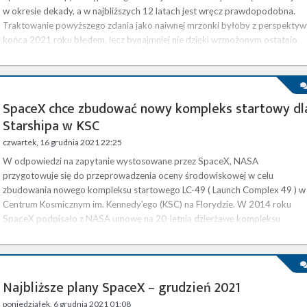
w okresie dekady, a w najbliższych 12 latach jest wręcz prawdopodobna.
Traktowanie powyższego zdania jako naiwnej mrzonki byłoby z perspektyw
końca 2021 roku błędem, lecz bynajmniej nie dzięki wzmożonym ostatnio
wysiłkom państwowych instytucji – te NASA, ESA, a także Chińska
Narodowa Agencja Kosmiczna we współpracy z Roskosmosem 1 …
SpaceX chce zbudować nowy kompleks startowy dl
Starshipa w KSC
czwartek, 16 grudnia 2021 22:25
W odpowiedzi na zapytanie wystosowane przez SpaceX, NASA
przygotowuje się do przeprowadzenia oceny środowiskowej w celu
zbudowania nowego kompleksu startowego LC-49 ( Launch Complex 49 ) w
Centrum Kosmicznym im. Kennedy’ego (KSC) na Florydzie. W 2014 roku
SpaceX podpisało z NASA umowę na 20-letnią dzierżawę kompleksu
startowego LC-39A w Centrum Kosmicznym im. Kennedy’ego. Odbywają się
stamtąd starty rakiet Falcon 9 oraz Falcon Heavy, w tym także loty
załogowe. Firma rozpoczęła także prace …
Najbliższe plany SpaceX – grudzień 2021
poniedziałek, 6 grudnia 2021 01:08