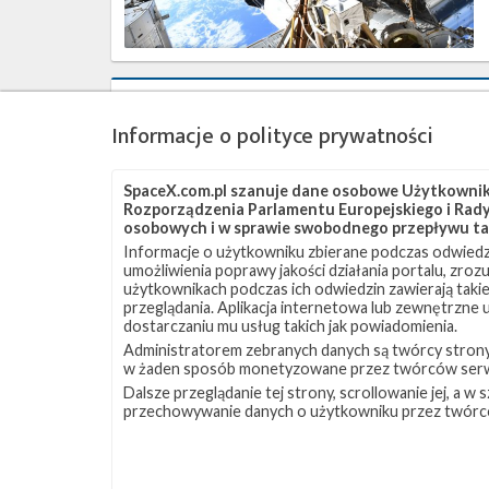
Wersja
robocza
Informacje o polityce prywatności
oceny
środowiskowej
dla
SpaceX.com.pl szanuje dane osobowe Użytkownikó
startów
Rozporządzenia Parlamentu Europejskiego i Rady 
orbitalnych
osobowych i w sprawie swobodnego przepływu ta
Starshipa
Informacje o użytkowniku zbierane podczas odwiedz
opublikowana
umożliwienia poprawy jakości działania portalu, zro
użytkownikach podczas ich odwiedzin zawierają takie
przeglądania. Aplikacja internetowa lub zewnętrzne
dostarczaniu mu usług takich jak powiadomienia.
Administratorem zebranych danych są twórcy strony S
w żaden sposób monetyzowane przez twórców serw
Najbliższe
Dalsze przeglądanie tej strony, scrollowanie jej, a 
plany
przechowywanie danych o użytkowniku przez twórc
SpaceX
–
wrzesień