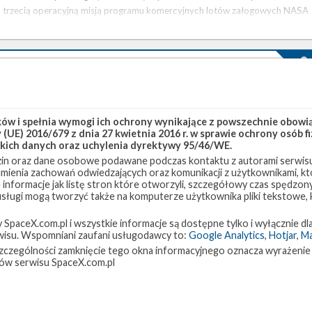
trzecią operacyjną misją programu komercyjnych lotów załogowych NASA
(ang. Commercial Crew ), Crew-3 . Na pokładzie załogowej …
Wersja robocza oceny środowiskowej dla startów
orbitalnych Starshipa opublikowana
czwartek, 23 września 2021 23:12
w i spełnia wymogi ich ochrony wynikające z powszechnie obowiąz
(UE) 2016/679 z dnia 27 kwietnia 2016 r. w sprawie ochrony osób
17 września Federalna Administracja Lotnictwa (FAA) opublikowała wersję
kich danych oraz uchylenia dyrektywy 95/46/WE.
roboczą oceny środowiskowej (ang. EA – Environmental Assessment )
in oraz dane osobowe podawane podczas kontaktu z autorami serwisu
odnoszącej się do planowanego przez SpaceX programu startów rakiety
zumienia zachowań odwiedzających oraz komunikacji z użytkownikami, któ
Starship z Teksasu. Starship to rozwijana przez SpaceX nowa rakieta w pełn
 informacje jak listę stron które otworzyli, szczegółowy czas spędzo
wielokrotnego użytku, która ma docelowo pozwolić na znaczące obniżenie
 usługi mogą tworzyć także na komputerze użytkownika pliki tekstowe,
kosztów dostępu do orbity oraz na przeprowadzenie załogowych misji na
paceX.com.pl i wszystkie informacje są dostępne tylko i wyłącznie dla
Marsa. W ośrodku SpaceX w Boca Chica w Teksasie prototypy rakiety …
isu. Wspomniani zaufani usługodawcy to:
Google Analytics
,
Hotjar
,
M
w szczególności zamknięcie tego okna informacyjnego oznacza wyrażenie
Najbliższe plany SpaceX – wrzesień 2021
ów serwisu SpaceX.com.pl
poniedziałek, 6 września 2021 13:22
W sierpniu SpaceX powróciło do startów orbitalnych po około dwóch