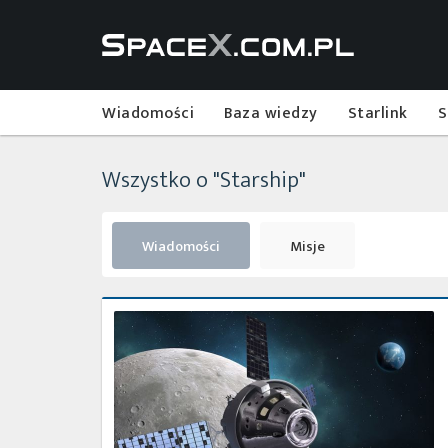
Wiadomości
Baza wiedzy
Starlink
S
Wszystko o "Starship"
Wiadomości
Misje
Promieniowanie
kosmiczne
a
podróże
międzyplanetarne
–
część