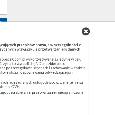
15
ujących przepisów prawa, a w szczególności z
 fizycznych w związku z przetwarzaniem danych
 SpaceX.com.pl wykorzystywane są jedynie w celu
rzy na to wyrazili chęć. Dane zbierane o
i
ny na poszczególnych stronach i zachowanie w trakcie
 które służą rozpoznawaniu odwiedzajacego i
 nich i ich zaufanych usługodawców. Dane te nie są
atomo
,
OVH
.
7
 zgody na zbieranie, przetwarzanie i nieograniczone