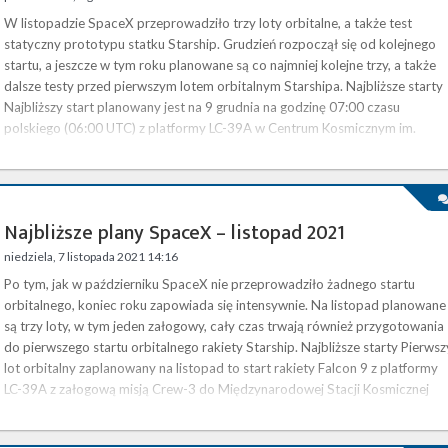
W listopadzie SpaceX przeprowadziło trzy loty orbitalne, a także test
statyczny prototypu statku Starship. Grudzień rozpoczął się od kolejnego
startu, a jeszcze w tym roku planowane są co najmniej kolejne trzy, a także
dalsze testy przed pierwszym lotem orbitalnym Starshipa. Najbliższe starty
Najbliższy start planowany jest na 9 grudnia na godzinę 07:00 czasu
polskiego (06:00 UTC) z platformy LC-39A w Centrum Kosmicznym im.
Kennedy’ego (KSC) na Florydzie. Falcon 9 wyniesie na niską …
Najbliższe plany SpaceX – listopad 2021
niedziela, 7 listopada 2021 14:16
Po tym, jak w październiku SpaceX nie przeprowadziło żadnego startu
orbitalnego, koniec roku zapowiada się intensywnie. Na listopad planowane
są trzy loty, w tym jeden załogowy, cały czas trwają również przygotowania
do pierwszego startu orbitalnego rakiety Starship. Najbliższe starty Pierwsz
lot orbitalny zaplanowany na listopad to start rakiety Falcon 9 z platformy
LC-39A z załogową misją Crew-3 do Międzynarodowej Stacji Kosmicznej
(ISS). Na szczycie rakiety znajdzie się załogowa …