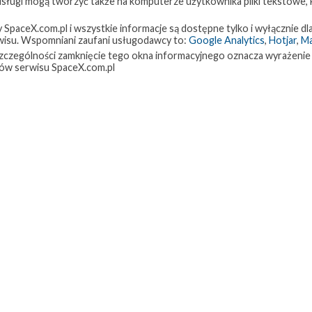
 usługi mogą tworzyć także na komputerze użytkownika pliki tekstowe,
18 listopada 2023
PORAŻKA
Starbase Orbital Pad 1
paceX.com.pl i wszystkie informacje są dostępne tylko i wyłącznie dla
isu. Wspomniani zaufani usługodawcy to:
Google Analytics
,
Hotjar
,
M
w szczególności zamknięcie tego okna informacyjnego oznacza wyrażenie
Starship
20 kwietnia 2023
PORAŻKA
ów serwisu SpaceX.com.pl
Starbase Orbital Pad 1