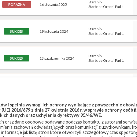
Starship
16 stycznia 2025
PORAŻKA
Starbase Orbital Pad 1
Starship
19 listopada 2024
SUKCES
Starbase Orbital Pad 1
Starship
13 października 2024
SUKCES
Starbase Orbital Pad 1
Starship
6 czerwca 2024
SUKCES
Starbase Orbital Pad 1
w i spełnia wymogi ich ochrony wynikające z powszechnie obowiąz
Starship
(UE) 2016/679 z dnia 27 kwietnia 2016 r. w sprawie ochrony osób
14 marca 2024
SUKCES
Starbase Orbital Pad 1
kich danych oraz uchylenia dyrektywy 95/46/WE.
in oraz dane osobowe podawane podczas kontaktu z autorami serwisu
zumienia zachowań odwiedzających oraz komunikacji z użytkownikami, któ
 informacje jak listę stron które otworzyli, szczegółowy czas spędzo
Starship