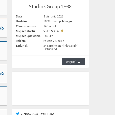
Starlink Group 17-38
Data
8 sierpnia 2026
Godzina
18:24 czasu polskiego
Okno startowe
240 minut
Pokaż
Miejsce startu
VSFB SLC-4E
lokalizację
Miejsce lądowania
OCISLY
VSFB
Rakieta
Falcon 9 Block 5
SLC-
4E w
Ładunek
24 satelity Starlink V2 Mini
Google
Optimized
Maps
więcej
Z NASZEGO TWITTERA