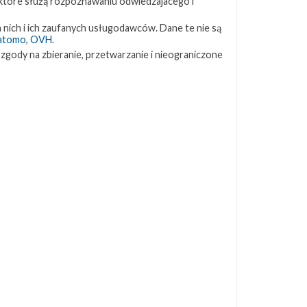
 które służą rozpoznawaniu odwiedzajacego i
ZAPRZYJAŹNIONE STRONY
 nich i ich zaufanych usługodawców. Dane te nie są
atomo
,
OVH
.
 zgody na zbieranie, przetwarzanie i nieograniczone
Kosmogadka
Jak będzie w rakiecie? (grupa FB)
Kosmiczna Propaganda
To Jakiś Kosmos!
TexasBocaChica (PL) – Substack