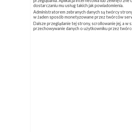
przeglądania. Aplikacja internetowa lub zewnętrzne
#289
Test
dostarczaniu mu usług takich jak powiadomienia.
Administratorem zebranych danych są twórcy strony S
w żaden sposób monetyzowane przez twórców serw
Dalsze przeglądanie tej strony, scrollowanie jej, a 
Starship Flight Test
#229
przechowywanie danych o użytkowniku przez twórc