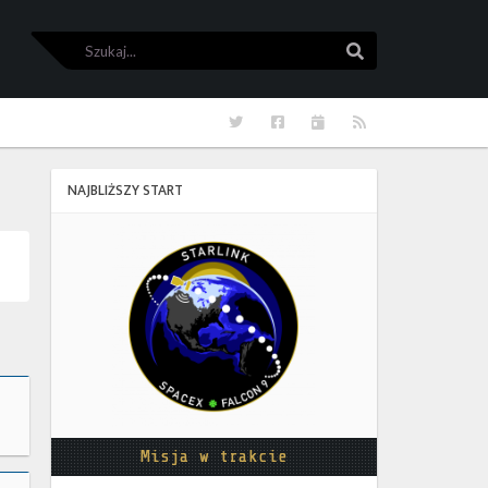
Szukaj
Szukaj
Twitter
Facebook
Kalendarze
RSS
NAJBLIŻSZY START
Starlink
Group
17-
38
Misja w trakcie