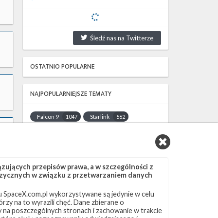
Śledź nas na Twitterze
OSTATNIO POPULARNE
NAJPOPULARNIEJSZE TEMATY
Falcon 9
Starlink
1047
562
SLC-40
OCISLY
522
337
LC-39A
SLC-4E
292
284
NASA
Lądowanie
263
235
ujących przepisów prawa, a w szczególności z
JRTI
ASOG
214
182
 fizycznych w związku z przetwarzaniem danych
Dragon 2
Osłony ładunku
145
125
 SpaceX.com.pl wykorzystywane są jedynie w celu
Starship
Landing Zone 1
107
96
rzy na to wyrazili chęć. Dane zbierane o
Loty załogowe
ISS
95
93
ny na poszczególnych stronach i zachowanie w trakcie