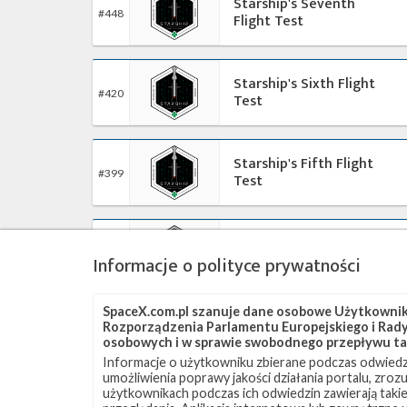
Starship's Seventh
#448
Flight Test
Starship's Sixth Flight
#420
Test
Starship's Fifth Flight
#399
Test
Starship's Fourth Flight
#361
Test
Informacje o polityce prywatności
SpaceX.com.pl szanuje dane osobowe Użytkownikó
Starship's Third Flight
Rozporządzenia Parlamentu Europejskiego i Rady 
#326
Test
osobowych i w sprawie swobodnego przepływu ta
Informacje o użytkowniku zbierane podczas odwiedz
umożliwienia poprawy jakości działania portalu, zro
użytkownikach podczas ich odwiedzin zawierają takie
Starship's Second Flight