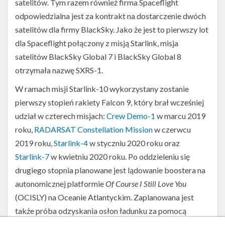
satelitów. Tym razem również firma Spaceflight
odpowiedzialna jest za kontrakt na dostarczenie dwóch
satelitów dla firmy BlackSky. Jako że jest to pierwszy lot
dla Spaceflight połączony z misją Starlink, misja
satelitów BlackSky Global 7 i BlackSky Global 8
otrzymała nazwę SXRS-1.
W ramach misji Starlink-10 wykorzystany zostanie
pierwszy stopień rakiety Falcon 9, który brał wcześniej
udział w czterech misjach:
Crew Demo-1
w marcu 2019
roku,
RADARSAT Constellation Mission
w czerwcu
2019 roku,
Starlink-4
w styczniu 2020 roku oraz
Starlink-7
w kwietniu 2020 roku. Po oddzieleniu się
Start
rakiety
drugiego stopnia planowane jest lądowanie boostera na
Falcon
autonomicznej platformie
Of Course I Still Love You
9
z
(OCISLY) na Oceanie Atlantyckim. Zaplanowana jest
misją
także próba odzyskania osłon ładunku za pomocą
Starlink-
6
statków
Ms. Tree
oraz
Ms. Chief
.