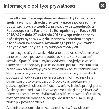
(Źródło:
Informacje o polityce prywatności
SpaceX)
Prognozy pogody dają obecnie 70% szans na start.
Głównymi przeszkodami mogą okazać się gruba
SpaceX.com.pl szanuje dane osobowe Użytkowników i
warstwa chmur oraz chmury kłębiaste, mogące
spełnia wymogi ich ochrony wynikające z powszechnie
obowiązujących przepisów prawa, a w szczególności z
powodować zamarzanie.
Rozporządzenia Parlamentu Europejskiego i Rady (UE)
2016/679 z dnia 27 kwietnia 2016 r. w sprawie ochrony
Test statyczny przed misją odbył się 24 czerwca. Start
osób fizycznych w związku z przetwarzaniem danych
osobowych i w sprawie swobodnego przepływu takich
początkowo
planowany był na 26 czerwca
, jednakże ze
danych oraz uchylenia dyrektywy 95/46/WE.
względu na dodatkowy czas potrzebny na
Informacje o użytkowniku zbierane podczas odwiedzin oraz
dane osobowe podawane podczas kontaktu z autorami
przygotowania do lotu został on przełożony na początek
serwisu SpaceX.com.pl wykorzystywane są jedynie w celu
lipca. Na 30 czerwca zaplanowany był start z misją
GPS
umożliwienia poprawy jakości działania portalu, zrozumienia
zachowań odwiedzających oraz komunikacji z użytkownikami,
III SV03
dla Sił Kosmicznych USA, który otrzymał
którzy na to wyrazili chęć. Dane zbierane o użytkownikach
priorytet. Następna próba startu 8 lipca została
podczas ich odwiedzin zawierają takie informacje jak listę
stron które otworzyli, szczegółowy czas spędzony na
odwołana ze względu na niekorzystne warunki
poszczególnych stronach i zachowanie w trakcie przeglądania.
pogodowe, natomiast
próba 11 lipca
została po raz
Aplikacja internetowa lub zewnętrzne usługi mogą tworzyć
także na komputerze użytkownika pliki tekstowe, które służą
kolejny przełożona ze względu na dodatkowy czas
rozpoznawaniu odwiedzajacego i dostarczaniu mu usług
takich jak powiadomienia.
potrzebny na przygotowania do startu.
Administratorem zebranych danych są twórcy strony