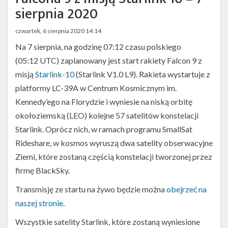
Twitter
sierpnia 2020
Kalendarze
czwartek, 6 sierpnia 2020 14:14
Na 7 sierpnia, na godzinę 07:12 czasu polskiego
(05:12 UTC) zaplanowany jest start rakiety Falcon 9 z
misją
Starlink-10
(Starlink V1.0 L9). Rakieta wystartuje z
platformy LC-39A w Centrum Kosmicznym im.
Kennedy’ego na Florydzie i wyniesie na niską orbitę
okołoziemską (LEO) kolejne 57 satelitów konstelacji
Starlink. Oprócz nich, w ramach programu SmallSat
Rideshare, w kosmos wyruszą dwa satelity obserwacyjne
Ziemi, które zostaną częścią konstelacji tworzonej przez
firmę BlackSky.
Transmisję ze startu na żywo będzie można
obejrzeć na
naszej stronie
.
Wszystkie satelity Starlink, które zostaną wyniesione