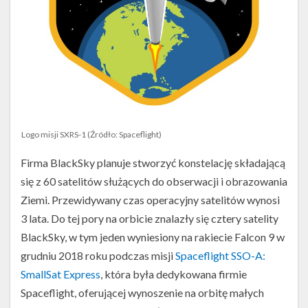
Logo misji SXRS-1 (Źródło: Spaceflight)
Firma BlackSky planuje stworzyć konstelację składającą
się z 60 satelitów służących do obserwacji i obrazowania
Ziemi. Przewidywany czas operacyjny satelitów wynosi
3 lata. Do tej pory na orbicie znalazły się cztery satelity
BlackSky, w tym jeden wyniesiony na rakiecie Falcon 9 w
grudniu 2018 roku podczas misji
Spaceflight SSO-A:
SmallSat Express
, która była dedykowana firmie
Spaceflight, oferującej wynoszenie na orbitę małych