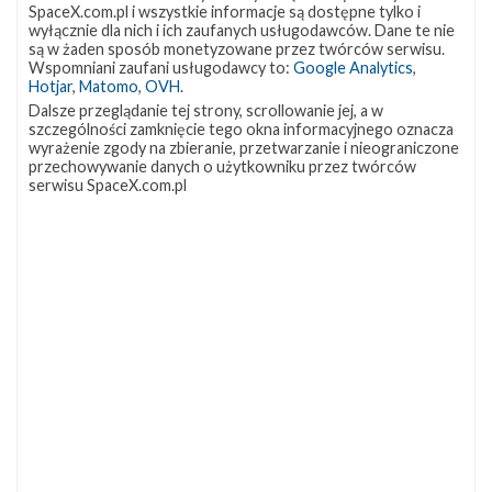
SpaceX.com.pl i wszystkie informacje są dostępne tylko i
Źródła:
Spaceflight Now
,
Spaceflight
,
SpaceNews.com
,
wyłącznie dla nich i ich zaufanych usługodawców. Dane te nie
SpaceX (1)
,
(2)
,
(3)
,
(4)
,
Michael Baylor
,
SpaceXFleet.com
są w żaden sposób monetyzowane przez twórców serwisu.
Wspomniani zaufani usługodawcy to:
Google Analytics
,
Hotjar
,
Matomo
,
OVH
.
Szukaj po tematach
Dalsze przeglądanie tej strony, scrollowanie jej, a w
szczególności zamknięcie tego okna informacyjnego oznacza
blacksky
blacksky-global
blacksky-global-7
wyrażenie zgody na zbieranie, przetwarzanie i nieograniczone
przechowywanie danych o użytkowniku przez twórców
blacksky-global-8
falcon-9
go-ms-chief
serwisu SpaceX.com.pl
go-ms-tree
ladowanie
lc-39a
ocisly
oslony-ladunku
starlink
starlink-10
Artykuł stworzyli
Joanna Błaszczyk
Piotr Szmigielski
GO for age of reflight