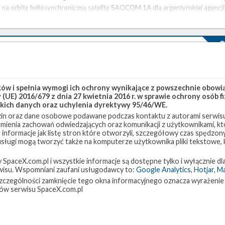
na orbitę heliosynchroniczną satelitę SAOCOM 1A dla argentyńskiej agencji
kosmicznej CONAE ( Comisión Nacional de Actividades Espaciales ). …
Udany start z misją Iridium-7
środa, 25 lipca 2018 14:53
25 lipca, o godzinie 13:39 czasu polskiego (11:39 UTC) odbył się start
w i spełnia wymogi ich ochrony wynikające z powszechnie obowiąz
(UE) 2016/679 z dnia 27 kwietnia 2016 r. w sprawie ochrony osób
rakiety Falcon 9 z platformy SLC-4E w Vandenberg Air Force Base w
kich danych oraz uchylenia dyrektywy 95/46/WE.
Kalifornii. W ramach misji Iridium-7 na orbitę dostarczono kolejne 10
in oraz dane osobowe podawane podczas kontaktu z autorami serwisu
satelitów konstelacji Iridium NEXT. Był to 14 lot przeprowadzony przez
zumienia zachowań odwiedzających oraz komunikacji z użytkownikami, któ
SpaceX w tym roku. Na szczycie rakiety znalazło się 10 satelitów Iridium
 informacje jak listę stron które otworzyli, szczegółowy czas spędzo
NEXT, które trafiły na orbitę polarną. Była to siódma z ośmiu misji
 usługi mogą tworzyć także na komputerze użytkownika pliki tekstowe,
zaplanowanych na zlecenie firmy Iridium, po których docelowo na orbicie …
paceX.com.pl i wszystkie informacje są dostępne tylko i wyłącznie dla
isu. Wspomniani zaufani usługodawcy to:
Google Analytics
,
Hotjar
,
M
w szczególności zamknięcie tego okna informacyjnego oznacza wyrażenie
Start rakiety Falcon 9 z misją Iridium-7 – 25 lipca
ów serwisu SpaceX.com.pl
2018
wtorek, 24 lipca 2018 10:38