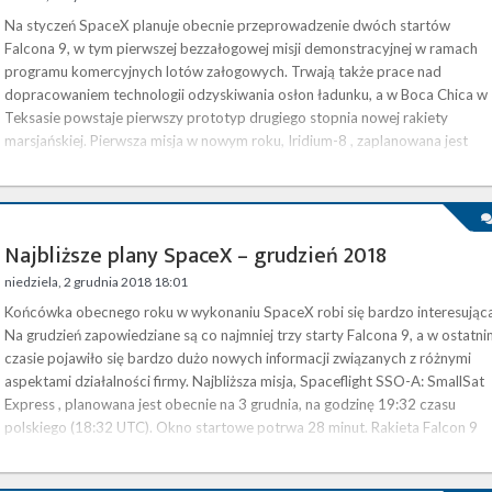
Na styczeń SpaceX planuje obecnie przeprowadzenie dwóch startów
Falcona 9, w tym pierwszej bezzałogowej misji demonstracyjnej w ramach
programu komercyjnych lotów załogowych. Trwają także prace nad
dopracowaniem technologii odzyskiwania osłon ładunku, a w Boca Chica w
Teksasie powstaje pierwszy prototyp drugiego stopnia nowej rakiety
marsjańskiej. Pierwsza misja w nowym roku, Iridium-8 , zaplanowana jest
obecnie na 8 stycznia, na godzinę 16:48 czasu polskiego (15:48 UTC). Falco
9 ma …
Najbliższe plany SpaceX – grudzień 2018
niedziela, 2 grudnia 2018 18:01
Końcówka obecnego roku w wykonaniu SpaceX robi się bardzo interesująca
Na grudzień zapowiedziane są co najmniej trzy starty Falcona 9, a w ostatn
czasie pojawiło się bardzo dużo nowych informacji związanych z różnymi
aspektami działalności firmy. Najbliższa misja, Spaceflight SSO-A: SmallSat
Express , planowana jest obecnie na 3 grudnia, na godzinę 19:32 czasu
polskiego (18:32 UTC). Okno startowe potrwa 28 minut. Rakieta Falcon 9
wystartuje z platformy SLC-4E w Vandenberg Air Force …