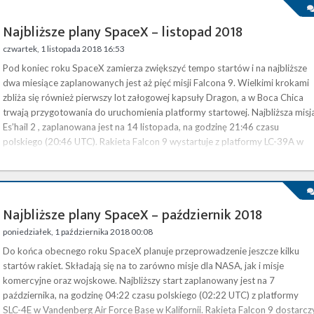
Najbliższe plany SpaceX – listopad 2018
czwartek, 1 listopada 2018 16:53
Pod koniec roku SpaceX zamierza zwiększyć tempo startów i na najbliższe
dwa miesiące zaplanowanych jest aż pięć misji Falcona 9. Wielkimi krokami
zbliża się również pierwszy lot załogowej kapsuły Dragon, a w Boca Chica
trwają przygotowania do uruchomienia platformy startowej. Najbliższa misja
Es’hail 2 , zaplanowana jest na 14 listopada, na godzinę 21:46 czasu
polskiego (20:46 UTC). Rakieta Falcon 9 wystartuje z platformy LC-39A w
Centrum Kosmicznym im. Kennedy’ego na Florydzie i …
Najbliższe plany SpaceX – październik 2018
poniedziałek, 1 października 2018 00:08
Do końca obecnego roku SpaceX planuje przeprowadzenie jeszcze kilku
startów rakiet. Składają się na to zarówno misje dla NASA, jak i misje
komercyjne oraz wojskowe. Najbliższy start zaplanowany jest na 7
października, na godzinę 04:22 czasu polskiego (02:22 UTC) z platformy
SLC-4E w Vandenberg Air Force Base w Kalifornii. Rakieta Falcon 9 dostarcz