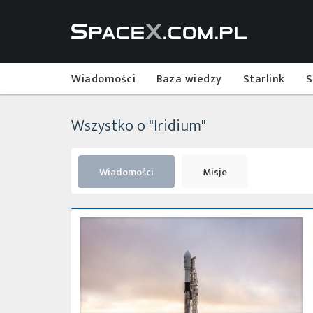
Wiadomości
Baza wiedzy
Starlink
S
Wszystko o "Iridium"
Wiadomości
Misje
Ósma
misja
dla
firmy
Iridium
zakończona
powodzeniem