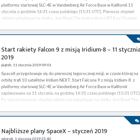
platformy startowej SLC-4E w Vandenberg Air Force Base w Kalifornii 11
stycznia o godzinie 16:31 czasu polskiego (15:31 UTC). Pierwszy stopień
rakiety wylądował na statku Just Read The Instructions (JRTI) na Oceanie
Spokojnym. Podczas misji Iridium-8 w kosmos wyniesiono ostatnie 10
satelitów budowanej przez firmę Iridium konstelacji, mającej za …
Start rakiety Falcon 9 z misją Iridium-8 – 11 styczni
2019
piątek, 11 stycznia 2019 09:01
SpaceX przygotowuje się do pierwszej tegorocznej misji, w czasie której na
orbitę trafi 10 satelitów Iridium NEXT. Start Falcona 9 z misją Iridium-8 z
platformy startowej SLC-4E w Vandenberg Air Force Base w Kalifornii
zaplanowano na 11 stycznia, na godzinę 16:31 czasu polskiego (15:31 UTC)
Po starcie pierwszy stopień rakiety ma wylądować na statku Just Read The
Instructions (JRTI) na Oceanie Spokojnym. Start będzie można obejrzeć na
żywo na naszej stronie . Iridium-8 to ósma …
Najbliższe plany SpaceX – styczeń 2019
wtorek, 1 stycznia 2019 23:40