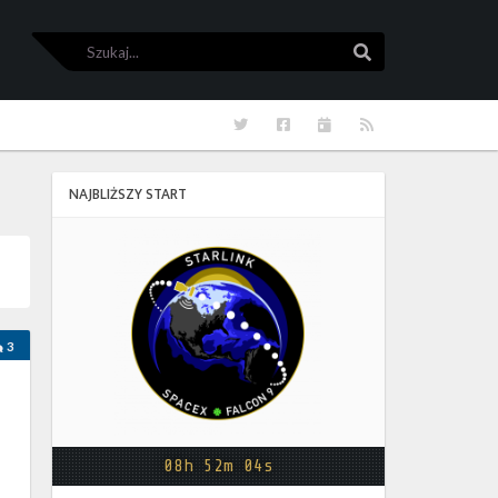
Szukaj
Szukaj
Twitter
Facebook
Kalendarze
RSS
NAJBLIŻSZY START
Starlink
Group
17-
38
3
08h 52m 03s