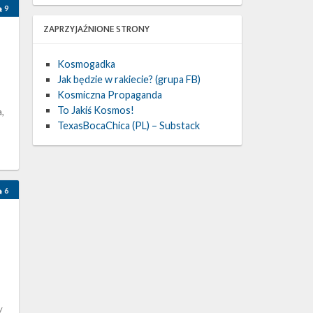
9
ZAPRZYJAŹNIONE STRONY
Kosmogadka
Jak będzie w rakiecie? (grupa FB)
Kosmiczna Propaganda
To Jakiś Kosmos!
,
TexasBocaChica (PL) – Substack
6
y