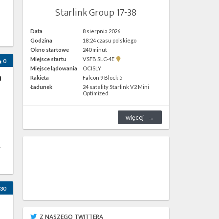
Starlink Group 17-38
Data
8 sierpnia 2026
Godzina
18:24 czasu polskiego
Okno startowe
240 minut
Pokaż
Miejsce startu
VSFB SLC-4E
0
lokalizację
Miejsce lądowania
OCISLY
VSFB
a
Rakieta
Falcon 9 Block 5
SLC-
4E w
Ładunek
24 satelity Starlink V2 Mini
Google
Optimized
Maps
więcej
.
30
Z NASZEGO TWITTERA