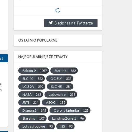
Śledź nas na Twitterze
OSTATNIO POPULARNE
n
NAJPOPULARNIEJSZE TEMATY
1
Falcon 9
Starlink
1047
562
SLC-40
OCISLY
522
337
.
LC-39A
SLC-4E
292
284
im
NASA
Lądowanie
263
235
JRTI
ASOG
214
182
Dragon 2
Osłony ładunku
145
125
Starship
Landing Zone 1
107
96
Loty załogowe
ISS
95
93