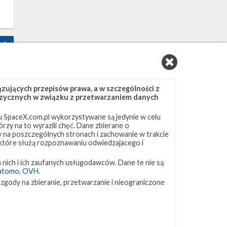
4
ujących przepisów prawa, a w szczególności z
 fizycznych w związku z przetwarzaniem danych
 SpaceX.com.pl wykorzystywane są jedynie w celu
rzy na to wyrazili chęć. Dane zbierane o
ny na poszczególnych stronach i zachowanie w trakcie
 które służą rozpoznawaniu odwiedzajacego i
 nich i ich zaufanych usługodawców. Dane te nie są
atomo
,
OVH
.
7
 zgody na zbieranie, przetwarzanie i nieograniczone