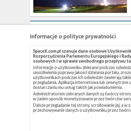
Udany
start
Informacje o polityce prywatności
z
misją
Iridium-
SpaceX.com.pl szanuje dane osobowe Użytkownikó
7
Rozporządzenia Parlamentu Europejskiego i Rady 
osobowych i w sprawie swobodnego przepływu ta
Informacje o użytkowniku zbierane podczas odwiedz
umożliwienia poprawy jakości działania portalu, zro
użytkownikach podczas ich odwiedzin zawierają takie
przeglądania. Aplikacja internetowa lub zewnętrzne
dostarczaniu mu usług takich jak powiadomienia.
Administratorem zebranych danych są twórcy strony S
w żaden sposób monetyzowane przez twórców serw
Start
Dalsze przeglądanie tej strony, scrollowanie jej, a 
rakiety
przechowywanie danych o użytkowniku przez twórc
Falcon
9
z