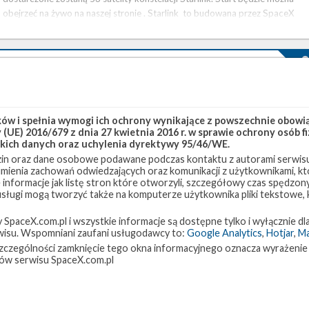
obejrzeć na żywo na naszej stronie . Starlink to budowana przez SpaceX
konstelacja satelitów na niskiej orbicie okołoziemskiej, której celem jest
dostarczanie usługi dostępu do Internetu …
Najbliższe plany SpaceX – listopad 2021
niedziela, 7 listopada 2021 14:16
Po tym, jak w październiku SpaceX nie przeprowadziło żadnego startu
w i spełnia wymogi ich ochrony wynikające z powszechnie obowiąz
(UE) 2016/679 z dnia 27 kwietnia 2016 r. w sprawie ochrony osób
orbitalnego, koniec roku zapowiada się intensywnie. Na listopad planowane
kich danych oraz uchylenia dyrektywy 95/46/WE.
są trzy loty, w tym jeden załogowy, cały czas trwają również przygotowania
in oraz dane osobowe podawane podczas kontaktu z autorami serwisu
do pierwszego startu orbitalnego rakiety Starship. Najbliższe starty Pierwsz
zumienia zachowań odwiedzających oraz komunikacji z użytkownikami, któ
lot orbitalny zaplanowany na listopad to start rakiety Falcon 9 z platformy
 informacje jak listę stron które otworzyli, szczegółowy czas spędzo
LC-39A z załogową misją Crew-3 do Międzynarodowej Stacji Kosmicznej
 usługi mogą tworzyć także na komputerze użytkownika pliki tekstowe,
(ISS). Na szczycie rakiety znajdzie się załogowa …
paceX.com.pl i wszystkie informacje są dostępne tylko i wyłącznie dla
isu. Wspomniani zaufani usługodawcy to:
Google Analytics
,
Hotjar
,
M
w szczególności zamknięcie tego okna informacyjnego oznacza wyrażenie
Udany start z misją Transporter-2
ów serwisu SpaceX.com.pl
środa, 30 czerwca 2021 23:03
30 czerwca o godzinie 21:31 czasu polskiego (19:31 UTC) rakieta Falcon 9