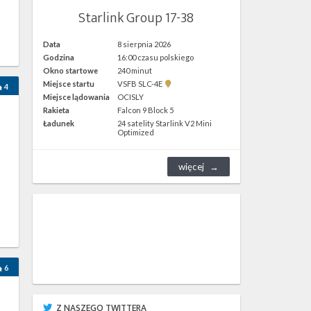
Starlink Group 17-38
Data
8 sierpnia 2026
Godzina
16:00 czasu polskiego
Okno startowe
240 minut
Pokaż
Miejsce startu
VSFB SLC-4E
4
lokalizację
Miejsce lądowania
OCISLY
VSFB
Rakieta
Falcon 9 Block 5
SLC-
4E w
Ładunek
24 satelity Starlink V2 Mini
Google
Optimized
Maps
więcej
6
Z NASZEGO TWITTERA