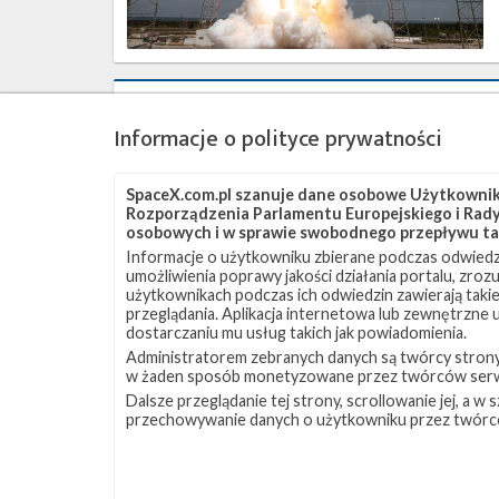
1
–
13
listopada
2021
Najbliższe
plany
Informacje o polityce prywatności
SpaceX
–
listopad
SpaceX.com.pl szanuje dane osobowe Użytkownikó
2021
Rozporządzenia Parlamentu Europejskiego i Rady 
osobowych i w sprawie swobodnego przepływu ta
Informacje o użytkowniku zbierane podczas odwiedz
umożliwienia poprawy jakości działania portalu, zro
użytkownikach podczas ich odwiedzin zawierają takie
przeglądania. Aplikacja internetowa lub zewnętrzne
dostarczaniu mu usług takich jak powiadomienia.
Administratorem zebranych danych są twórcy strony S
w żaden sposób monetyzowane przez twórców serw
Udany
Dalsze przeglądanie tej strony, scrollowanie jej, a 
start
przechowywanie danych o użytkowniku przez twórc
z
misją
Transporter-