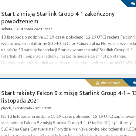
Start z misją Starlink Group 4-1 zakończony
powodzeniem
sobota, 13 listopada 2021 19:17
13 listopada o godzinie 13:19 czasu polskiego (12:19 UTC) rakieta Falcon 9
wystartowała z platformy SLC-40 na Cape Canaveral na Florydzie i wyniosła
na orbitę 53 satelity konstelacji Starlink w ramach misji Starlink Group 4-1
(Starlink-31). Separacja ładunku nastąpiła niecałe 16 minut po starcie.
Deployment of 53 Starlink satellites confirmed pic.twitter.com/bnYtOqUUf
— SpaceX (@SpaceX) November 13, 2021 Starlink to budowana przez
SpaceX konstelacja satelitów …
Aktualizacja
Start rakiety Falcon 9 z misją Starlink Group 4-1 – 1
listopada 2021
piątek, 12 listopada 2021 10:08
Na 13 listopada na godzinę 13:19 czasu polskiego (12:19 UTC) zaplanowan
start rakiety Falcon 9 z misją Starlink Group 4-1 (Starlink-31) z platformy
SLC-40 na Cape Canaveral na Florydzie. Na niską orbitę okołoziemską (LEO)
dostarczone zostaną 53 satelity konstelacji Starlink. Start będzie można