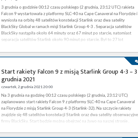
3 grudnia o godzinie 00:12 czasu polskiego (2 grudnia, 23:12 UTC) rakieta
Falcon 9 wystartowała z platformy SLC-40 na Cape Canaveral na Florydzie i
wyniosła na orbitę 48 satelitów konstelacji Starlink oraz dwa satelity
BlackSky Global w ramach misji Starlink Group 4-3 . Separacja satelitów
BlackSky nastąpiła około 64 minuty oraz 67 minut po starcie, natomiast
separacja satelitów Starlink około 90 minut po starcie. Był to 27 lot
orbitalny SpaceX w tym roku kalendarzowym. Starlink to …
Start rakiety Falcon 9 z misją Starlink Group 4-3 – 3
grudnia 2021
czwartek, 2 grudnia 2021 20:00
Na 3 grudnia na godzinę 00:12 czasu polskiego (2 grudnia, 23:12 UTC)
zaplanowano start rakiety Falcon 9 z platformy SLC-40 na Cape Canaveral
na Florydzie z misją Starlink Group 4-3 (Starlink-32). Na szczycie rakiety
znajdzie się 48 satelitów konstelacji Starlink oraz dwa satelity obserwacyjne
firmy BlackSky. Start będzie można obejrzeć na żywo na naszej stronie .
Starlink to rozwijana przez SpaceX konstelacja satelitów na niskiej orbicie
okołoziemskiej (LEO), która docelowo ma …