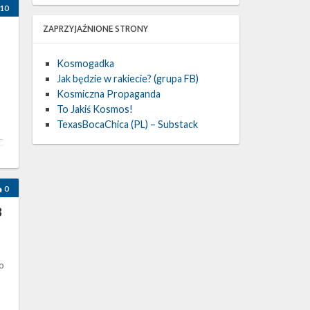
10
ZAPRZYJAŹNIONE STRONY
Kosmogadka
Jak będzie w rakiecie? (grupa FB)
Kosmiczna Propaganda
To Jakiś Kosmos!
TexasBocaChica (PL) – Substack
C
0
3
o