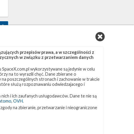
2
ujących przepisów prawa, a w szczególności z
 fizycznych w związku z przetwarzaniem danych
 SpaceX.com.pl wykorzystywane są jedynie w celu
y
rzy na to wyrazili chęć. Dane zbierane o
ny na poszczególnych stronach i zachowanie w trakcie
 które służą rozpoznawaniu odwiedzajacego i
 nich i ich zaufanych usługodawców. Dane te nie są
atomo
,
OVH
.
8
 zgody na zbieranie, przetwarzanie i nieograniczone