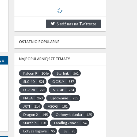
Śledź nas na Twitterze
OSTATNIO POPULARNE
NAJPOPULARNIEJSZE TEMATY
0
Falcon 9
Starlink
1046
561
SLC-40
OCISLY
521
337
LC-39A
SLC-4E
292
284
NASA
Lądowanie
263
235
JRTI
ASOG
214
181
Dragon 2
Osłony ładunku
145
125
Starship
Landing Zone 1
107
96
Loty załogowe
ISS
95
93