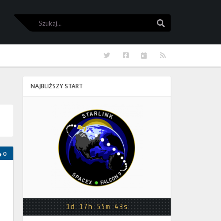
Szukaj
Szukaj
Twitter
Facebook
Kalendarze
RSS
NAJBLIŻSZY START
Starlink
Group
17-
38
0
1d 17h 55m 43s