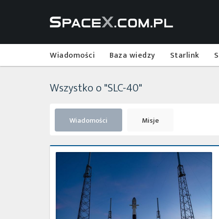
Wiadomości
Baza wiedzy
Starlink
S
Wszystko o "SLC-40"
Wiadomości
Misje
Start
rakiety
Falcon
9
z
misją
Turksat