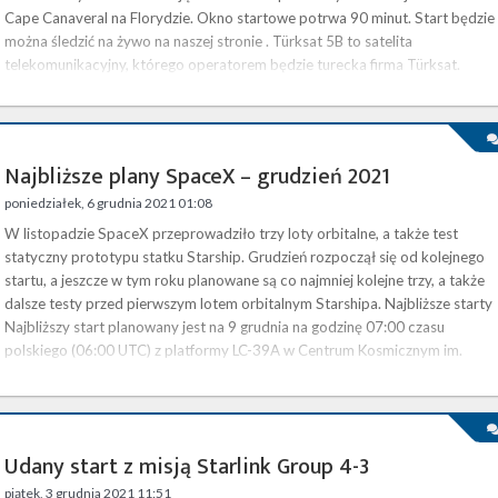
Cape Canaveral na Florydzie. Okno startowe potrwa 90 minut. Start będzie
można śledzić na żywo na naszej stronie . Türksat 5B to satelita
telekomunikacyjny, którego operatorem będzie turecka firma Türksat.
Falcon 9 umieści go na geosynchronicznej orbicie transferowej (GTO),
docelowo trafi on na orbitę geostacjonarną (GEO) na długości …
Najbliższe plany SpaceX – grudzień 2021
poniedziałek, 6 grudnia 2021 01:08
W listopadzie SpaceX przeprowadziło trzy loty orbitalne, a także test
statyczny prototypu statku Starship. Grudzień rozpoczął się od kolejnego
startu, a jeszcze w tym roku planowane są co najmniej kolejne trzy, a także
dalsze testy przed pierwszym lotem orbitalnym Starshipa. Najbliższe starty
Najbliższy start planowany jest na 9 grudnia na godzinę 07:00 czasu
polskiego (06:00 UTC) z platformy LC-39A w Centrum Kosmicznym im.
Kennedy’ego (KSC) na Florydzie. Falcon 9 wyniesie na niską …
Udany start z misją Starlink Group 4-3
piątek, 3 grudnia 2021 11:51