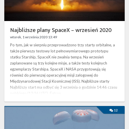
Twitter
Kalendarze
Najbliższe plany SpaceX – wrzesień 2020
wtorek, 1 września 2020 13:49
Po tym, jak w sierpniu przeprowadzono trzy starty orbitalne, a
także pierwszy testowy lot pełnowymiarowego prototypu
statku Starship, SpaceX nie zwalnia tempa. Na wrzesień
zaplanowane są trzy kolejne misje, a także testy kolejnych
egzemplarzy Starshipa. SpaceX i NASA przygotowują się
również do pierwszej operacyjnej misji załogowej do
Międzynarodowej Stacji Kosmicznej (ISS). Najbliższe starty
Najbliższy start ma odbyć się 3 września o godzinie 14:46 czasu
polskiego (12:26 UTC). Falcon …
Pierwsza
12
misja
załogowa
SpaceX