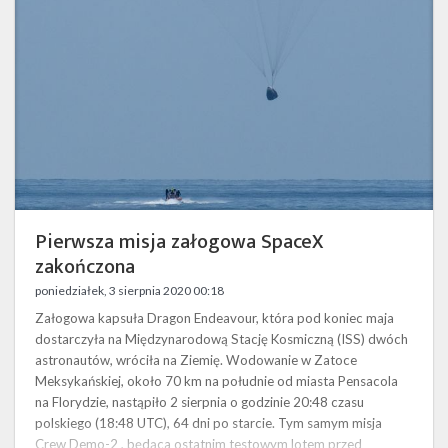
zakończona
Pierwsza misja załogowa SpaceX
zakończona
poniedziałek, 3 sierpnia 2020 00:18
Załogowa kapsuła Dragon Endeavour, która pod koniec maja
dostarczyła na Międzynarodową Stację Kosmiczną (ISS) dwóch
astronautów, wróciła na Ziemię. Wodowanie w Zatoce
Meksykańskiej, około 70 km na południe od miasta Pensacola
na Florydzie, nastąpiło 2 sierpnia o godzinie 20:48 czasu
polskiego (18:48 UTC), 64 dni po starcie. Tym samym misja
Crew Demo-2 , będąca ostatnim testowym lotem przed