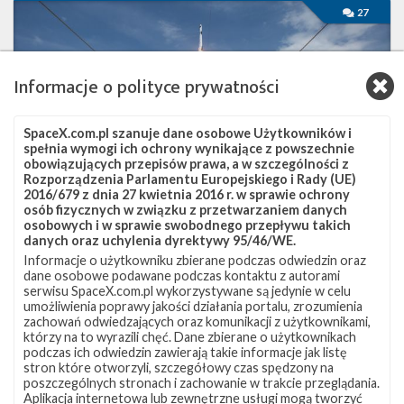
Pierwsza
27
misja
załogowa
SpaceX
rozpoczęta
Informacje o polityce prywatności
SpaceX.com.pl szanuje dane osobowe Użytkowników i
spełnia wymogi ich ochrony wynikające z powszechnie
obowiązujących przepisów prawa, a w szczególności z
Rozporządzenia Parlamentu Europejskiego i Rady (UE)
2016/679 z dnia 27 kwietnia 2016 r. w sprawie ochrony
osób fizycznych w związku z przetwarzaniem danych
osobowych i w sprawie swobodnego przepływu takich
danych oraz uchylenia dyrektywy 95/46/WE.
Informacje o użytkowniku zbierane podczas odwiedzin oraz
dane osobowe podawane podczas kontaktu z autorami
Pierwsza misja załogowa SpaceX
serwisu SpaceX.com.pl wykorzystywane są jedynie w celu
rozpoczęta
umożliwienia poprawy jakości działania portalu, zrozumienia
zachowań odwiedzających oraz komunikacji z użytkownikami,
sobota, 30 maja 2020 22:18
którzy na to wyrazili chęć. Dane zbierane o użytkownikach
podczas ich odwiedzin zawierają takie informacje jak listę
Firma SpaceX rozpoczęła swoją pierwszą załogową misję
stron które otworzyli, szczegółowy czas spędzony na
testową – Crew Demo-2 . Rakieta Falcon 9 wystartowała
poszczególnych stronach i zachowanie w trakcie przeglądania.
z platformy LC-39A w Centrum Kosmicznym im. Kennedy’ego
Aplikacja internetowa lub zewnętrzne usługi mogą tworzyć