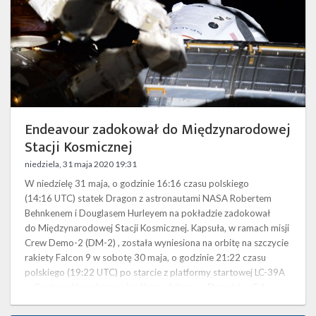
Endeavour zadokował do Międzynarodowej
Stacji Kosmicznej
niedziela, 31 maja 2020 19:31
W niedzielę 31 maja, o godzinie 16:16 czasu polskiego
(14:16 UTC) statek Dragon z astronautami NASA Robertem
Behnkenem i Douglasem Hurleyem na pokładzie zadokował
do Międzynarodowej Stacji Kosmicznej. Kapsuła, w ramach misji
Crew Demo-2 (DM-2) , została wyniesiona na orbitę na szczycie
rakiety Falcon 9 w sobotę 30 maja, o godzinie 21:22 czasu
polskiego (19:22 UTC) po starcie z platformy startowej LC-39A
w Centrum Kosmicznym im. Kennedy’ego na Florydzie. Gdy
statek dotarł na orbitę, …