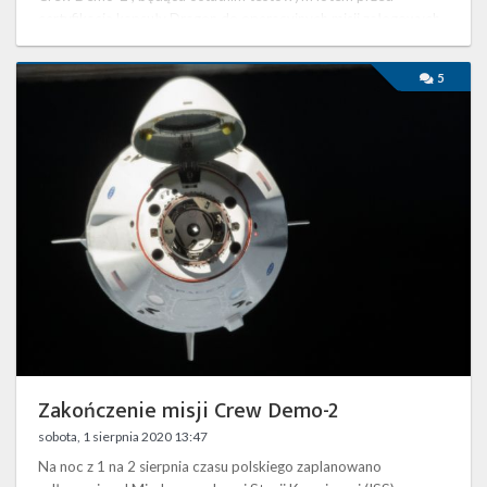
certyfikacją kapsuły Dragon do operacyjnych misji załogowych,
zakończyła się powodzeniem. Było to …
Zakończenie
5
misji
Crew
Demo-
2
Zakończenie misji Crew Demo-2
sobota, 1 sierpnia 2020 13:47
Na noc z 1 na 2 sierpnia czasu polskiego zaplanowano