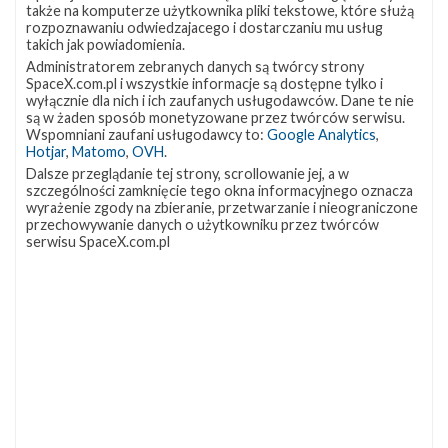
także na komputerze użytkownika pliki tekstowe, które służą
na Florydzie w sobotę 30 maja, o godzinie 21:22 czasu
rozpoznawaniu odwiedzajacego i dostarczaniu mu usług
polskiego (19:22 UTC). Na jej szczycie znalazł się statek Dragon
takich jak powiadomienia.
z astronautami NASA Robertem Behnkenem i Douglasem
Administratorem zebranych danych są twórcy strony
Hurleyem na pokładzie. Na około cztery godziny przed startem
SpaceX.com.pl i wszystkie informacje są dostępne tylko i
przekazano załogę pod opiekę zespołu ze SpaceX, który
wyłącznie dla nich i ich zaufanych usługodawców. Dane te nie
pomógł im założyć skafandry kosmiczne, …
są w żaden sposób monetyzowane przez twórców serwisu.
Wspomniani zaufani usługodawcy to:
Google Analytics
,
Start
Hotjar
,
Matomo
,
OVH
.
Aktualizacja
36
rakiety
Dalsze przeglądanie tej strony, scrollowanie jej, a w
Falcon
szczególności zamknięcie tego okna informacyjnego oznacza
9
wyrażenie zgody na zbieranie, przetwarzanie i nieograniczone
z
przechowywanie danych o użytkowniku przez twórców
misją Crew
serwisu SpaceX.com.pl
Demo-
2
–
30
maja
2020