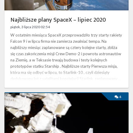
Najbliższe plany SpaceX – lipiec 2020
piątek, 3 lipca 2020 02:54
W ostatnim miesiącu SpaceX przeprowadziło trzy starty rakiety
Falcon 9 i w lipcu firma nie zamierza zwalniać tempa. Na
najbliższy miesiąc zaplanowane są cztery kolejne starty, zbliża
się czas zakończenia misji Crew Demo-2 i powrotu astronautów
na Ziemię, a w Teksasie trwają budowa i testy kolejnych
prototypów statku Starship . Najbliższe starty Pierwsza misja,
która ma się odbyć w lipcu, to Starlink-10 , czyli dziesiąty
dedykowany lot z satelitami konstelacji Starlink, zaplanowany …
Endeavour
6
zadokował
do
Międzynarodowej
Stacji
Kosmicznej