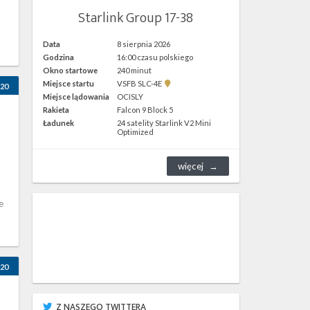
Starlink Group 17-38
Data
8 sierpnia 2026
Godzina
16:00 czasu polskiego
Okno startowe
240 minut
Pokaż
Miejsce startu
VSFB SLC-4E
20
lokalizację
Miejsce lądowania
OCISLY
VSFB
Rakieta
Falcon 9 Block 5
SLC-
4E w
Ładunek
24 satelity Starlink V2 Mini
Google
Optimized
Maps
więcej
e
20
Z NASZEGO TWITTERA