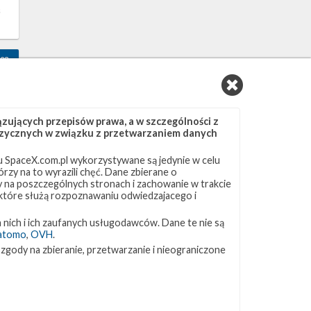
s
23
ujących przepisów prawa, a w szczególności z
 fizycznych w związku z przetwarzaniem danych
 SpaceX.com.pl wykorzystywane są jedynie w celu
,
rzy na to wyrazili chęć. Dane zbierane o
y
ny na poszczególnych stronach i zachowanie w trakcie
 które służą rozpoznawaniu odwiedzajacego i
 nich i ich zaufanych usługodawców. Dane te nie są
atomo
,
OVH
.
9
 zgody na zbieranie, przetwarzanie i nieograniczone