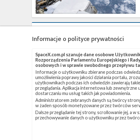
Najbliższe
plany
Informacje o polityce prywatności
SpaceX
–
luty
SpaceX.com.pl szanuje dane osobowe Użytkownikó
2021
Rozporządzenia Parlamentu Europejskiego i Rady 
osobowych i w sprawie swobodnego przepływu ta
Informacje o użytkowniku zbierane podczas odwiedz
umożliwienia poprawy jakości działania portalu, zro
użytkownikach podczas ich odwiedzin zawierają takie
przeglądania. Aplikacja internetowa lub zewnętrzne
dostarczaniu mu usług takich jak powiadomienia.
Administratorem zebranych danych są twórcy strony S
w żaden sposób monetyzowane przez twórców serw
Najbliższe
Dalsze przeglądanie tej strony, scrollowanie jej, a 
plany
przechowywanie danych o użytkowniku przez twórc
SpaceX
–
grudzień