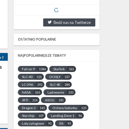
Śledź nas na Twitterze
OSTATNIO POPULARNE
NAJPOPULARNIEJSZE TEMATY
2
a
Falcon 9
Starlink
1046
561
SLC-40
OCISLY
521
337
LC-39A
SLC-4E
292
284
NASA
Lądowanie
263
235
JRTI
ASOG
214
181
Dragon 2
Osłony ładunku
145
125
Starship
Landing Zone 1
107
96
Loty załogowe
ISS
95
93
…