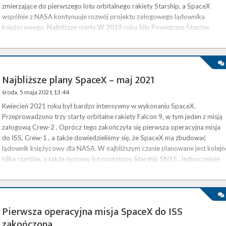
zmierzające do pierwszego lotu orbitalnego rakiety Starship, a SpaceX
wspólnie z NASA kontynuuje rozwój projektu załogowego lądownika
księżycowego. Najbliższe starty W 2019 roku Siły Powietrzne Stanów
Zjednoczonych (USAF), w ramach programu EELV ( Evolved Expendable …
Najbliższe plany SpaceX – maj 2021
środa, 5 maja 2021 13:44
Kwiecień 2021 roku był bardzo intensywny w wykonaniu SpaceX.
Przeprowadzono trzy starty orbitalne rakiety Falcon 9, w tym jeden z misją
załogową Crew-2 . Oprócz tego zakończyła się pierwsza operacyjna misja
do ISS, Crew-1 , a także dowiedzieliśmy się, że SpaceX ma zbudować
lądownik księżycowy dla NASA. W najbliższym czasie planowane jest kolejn
kilka startów, a także testowy lot prototypu Starship SN15. Jednocześnie
firma kontynuuje rozbudowę konstelacji Starlink. Najbliższe starty …
Pierwsza operacyjna misja SpaceX do ISS
zakończona