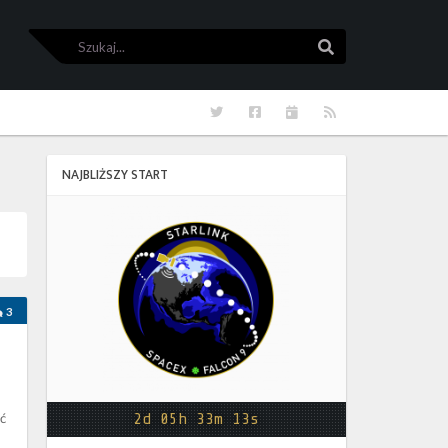
Szukaj
Szukaj
Twitter
Facebook
Kalendarze
RSS
NAJBLIŻSZY START
Starlink
Group
17-
38
3
ć
2d 05h 33m 12s