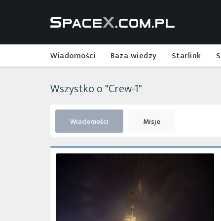
Wiadomości
Baza wiedzy
Starlink
S
Wszystko o "Crew-1"
Wiadomości
Misje
Najbliższe
plany
SpaceX
–
luty
2022