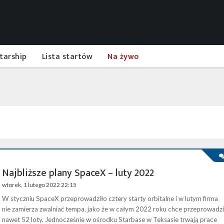
tarship
Lista startów
Na żywo
Najbliższe plany SpaceX – luty 2022
wtorek, 1 lutego 2022 22:15
W styczniu SpaceX przeprowadziło cztery starty orbitalne i w lutym firma
nie zamierza zwalniać tempa, jako że w całym 2022 roku chce przeprowadzi
nawet 52 loty. Jednocześnie w ośrodku Starbase w Teksasie trwają prace