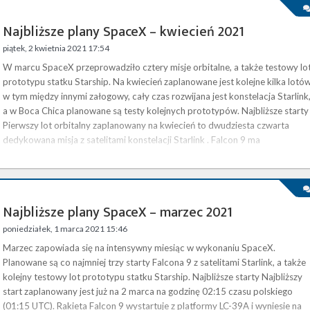
Najbliższe plany SpaceX – kwiecień 2021
piątek, 2 kwietnia 2021 17:54
W marcu SpaceX przeprowadziło cztery misje orbitalne, a także testowy lo
prototypu statku Starship. Na kwiecień zaplanowane jest kolejne kilka lotów
w tym między innymi załogowy, cały czas rozwijana jest konstelacja Starlink
a w Boca Chica planowane są testy kolejnych prototypów. Najbliższe starty
Pierwszy lot orbitalny zaplanowany na kwiecień to dwudziesta czwarta
dedykowana misja z satelitami konstelacji Starlink . Falcon 9 ma
wystartować z platformy SLC-40 na Cape Canaveral …
Najbliższe plany SpaceX – marzec 2021
poniedziałek, 1 marca 2021 15:46
Marzec zapowiada się na intensywny miesiąc w wykonaniu SpaceX.
Planowane są co najmniej trzy starty Falcona 9 z satelitami Starlink, a także
kolejny testowy lot prototypu statku Starship. Najbliższe starty Najbliższy
start zaplanowany jest już na 2 marca na godzinę 02:15 czasu polskiego
(01:15 UTC). Rakieta Falcon 9 wystartuje z platformy LC-39A i wyniesie na