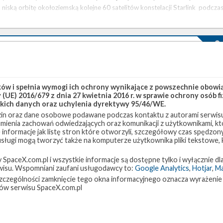
niską orbitę okołoziemską kolejne 60 satelitów konstelacji Starlink podcza
misji Starlink-20 . Będzie to pierwszy start od …
Najbliższe plany SpaceX – luty 2021
wtorek, 2 lutego 2021 01:23
SpaceX rozpoczęło rok od trzech startów rakiety Falcon 9 i wygląda na to,
w i spełnia wymogi ich ochrony wynikające z powszechnie obowiąz
(UE) 2016/679 z dnia 27 kwietnia 2016 r. w sprawie ochrony osób
że w lutym także będzie się wiele działo. Planowane są co najmniej trzy misje
kich danych oraz uchylenia dyrektywy 95/46/WE.
z satelitami Starlink, a także kolejny lot prototypu statku Starship. Trwają
in oraz dane osobowe podawane podczas kontaktu z autorami serwisu
również przygotowania do kolejnych lotów załogowych, zarówno dla NASA
zumienia zachowań odwiedzających oraz komunikacji z użytkownikami, któ
jak i z prywatnymi astronautami. Najbliższe starty Najbliższy start planowan
 informacje jak listę stron które otworzyli, szczegółowy czas spędzo
jest obecnie na 3 lutego z platformy LC-39A w Centrum Kosmicznym im.
 usługi mogą tworzyć także na komputerze użytkownika pliki tekstowe,
Kennedy’ego (KSC) na Florydzie. W ramach …
paceX.com.pl i wszystkie informacje są dostępne tylko i wyłącznie dla
isu. Wspomniani zaufani usługodawcy to:
Google Analytics
,
Hotjar
,
M
w szczególności zamknięcie tego okna informacyjnego oznacza wyrażenie
Najbliższe plany SpaceX – grudzień 2020
ów serwisu SpaceX.com.pl
środa, 2 grudnia 2020 00:45
Po tym, jak w listopadzie po raz pierwszy w swojej historii firma SpaceX