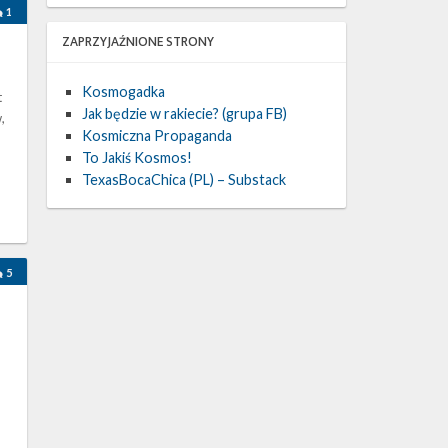
1
ZAPRZYJAŹNIONE STRONY
Kosmogadka
t
Jak będzie w rakiecie? (grupa FB)
,
Kosmiczna Propaganda
,
To Jakiś Kosmos!
TexasBocaChica (PL) – Substack
5