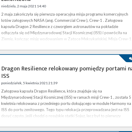
niedziela, 2 maja 2021 14:40
2 maja zakończyła się pierwsza operacyjna misja programu komercyjnych
lotów załogowych NASA (ang. Commercial Crew ), Crew-1 . Załogowa
kapsuła Dragon 2 Resilience z czworgiem astronautów na pokładzie
odłączyła się od Międzynarodowej Stacji Kosmicznej (ISS) i powróciła na
Ziemię, kończąc misję wodowaniem w Zatoce Meksykańskiej. Misja Crew-1
rozpoczęła się 16 listopada 2020 roku , kiedy Dragon 2 Resilience został
wyniesiony na niską orbitę okołoziemską na szczycie rakiety Falcon 9. Na …
Dragon Resilience relokowany pomiędzy portami n
ISS
poniedziałek, 5 kwietnia 2021 21:39
Załogowa kapsuła Dragon Resilience, która znajduje się na
Międzynarodowej Stacji Kosmicznej (ISS) w ramach misji Crew-1 , została 5
kwietnia relokowana z przedniego portu dokującego w module Harmony na
ISS do portu zenitowego. Tego typu relokacja przeprowadzana jest na ISS
dosyć często, jeśli chodzi o rosyjskie statki Sojuz, lecz był to pierwszy
przypadek, kiedy manewr ten wykonał pojazd amerykański. 5 kwietnia o
godzinie 12:30 czasu polskiego (10:30 UTC) Dragon odłączył się od portu 