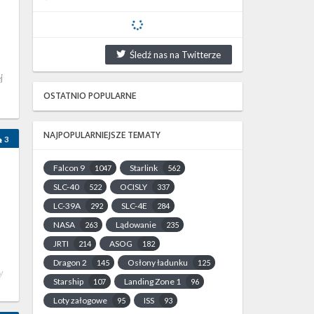
Śledź nas na Twitterze
j
OSTATNIO POPULARNE
NAJPOPULARNIEJSZE TEMATY
3
Falcon 9
Starlink
1047
562
SLC-40
OCISLY
522
337
LC-39A
SLC-4E
292
284
NASA
Lądowanie
263
235
JRTI
ASOG
214
182
Dragon 2
Osłony ładunku
145
125
y
Starship
Landing Zone 1
107
96
Loty załogowe
ISS
95
93