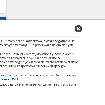
9
ujących przepisów prawa, a w szczególności z
 fizycznych w związku z przetwarzaniem danych
 SpaceX.com.pl wykorzystywane są jedynie w celu
-
rzy na to wyrazili chęć. Dane zbierane o
ny na poszczególnych stronach i zachowanie w trakcie
 które służą rozpoznawaniu odwiedzajacego i
 nich i ich zaufanych usługodawców. Dane te nie są
atomo
,
OVH
.
0
 zgody na zbieranie, przetwarzanie i nieograniczone