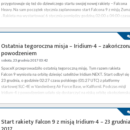
przygotowuje się też do dziewiczego startu swojej nowej rakiety – Falcona
Heavy. Na sam początek stycznia zaplanowano start Falcona 9 z misją Zum
. Rakieta ma wystartować 6 stycznia pomiędzy godziną 02:00 a 04:00 czasu
polskiego (01:00 – 03:00 UTC) z platformy SLC-40 na Cape Canaveral. …
Ostatnia tegoroczna misja – Iridium-4 – zakończon
powodzeniem
sobota, 23 grudnia 2017 03:42
SpaceX przeprowadziło ostatnią tegoroczną misję. Tym razem rakieta
Falcon 9 wyniosła na orbitę dziesięć satelitów Iridium NEXT. Start odbył się
23 grudnia, o godzinie 02:27 czasu polskiego (01:27 UTC) z platformy
startowej SLC-4E w Vandenberg Air Force Base, w Kalifornii. Podczas misji
Iridium-4 z powodzeniem udało się dostarczyć na niską orbitę okołoziemsk
kolejnych dziesięć satelitów konstelacji Iridium NEXT, która po ukończeniu
będzie dostarczać usługi komunikacji głosowej i transmisji …
Start rakiety Falcon 9 z misją Iridium-4 – 23 grudni
2017