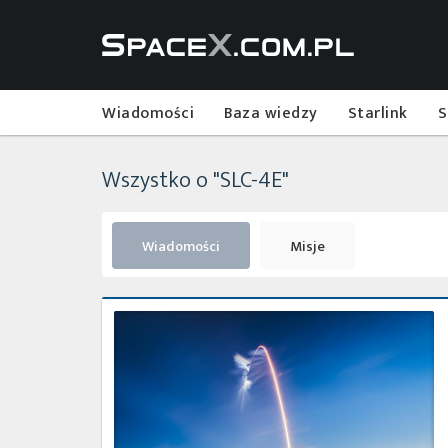
Wiadomości
Baza wiedzy
Starlink
S
Wszystko o "SLC-4E"
Wiadomości
Misje
Najbliższe
plany
SpaceX
–
styczeń
2018