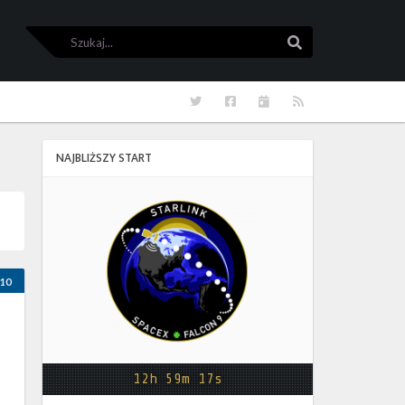
Szukaj
Szukaj
Twitter
Facebook
Kalendarze
RSS
NAJBLIŻSZY START
Starlink
Group
17-
38
10
12h 59m 16s