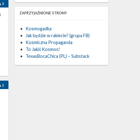
3
m
ZAPRZYJAŹNIONE STRONY
Kosmogadka
Jak będzie w rakiecie? (grupa FB)
Kosmiczna Propaganda
To Jakiś Kosmos!
TexasBocaChica (PL) – Substack
y
2