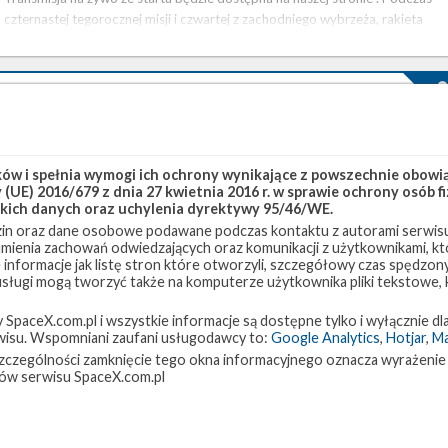
czternastej tegorocznej misji i czwartej z zachodniego wybrzeża, rakieta
firmy SpaceX wyniesie na orbitę dziesięć kolejnych satelitów Iridium NEXT,
które będą dostarczać usługi komunikacji …
Satelita FormoSat-5 umieszczony na orbicie
czwartek, 24 sierpnia 2017 21:07
Trzecia tegoroczna misja SpaceX z zachodniego wybrzeża Stanów
w i spełnia wymogi ich ochrony wynikające z powszechnie obowiąz
(UE) 2016/679 z dnia 27 kwietnia 2016 r. w sprawie ochrony osób
Zjednoczonych zakończyła się sukcesem. Rakieta Falcon 9 wyniosła na
kich danych oraz uchylenia dyrektywy 95/46/WE.
orbitę heliosynchroniczną tajwańskiego satelitę FormoSat-5. Start odbył
in oraz dane osobowe podawane podczas kontaktu z autorami serwisu
się o godzinie 20:51 czasu polskiego (18:51 UTC) z platformy startowej SLC
zumienia zachowań odwiedzających oraz komunikacji z użytkownikami, któ
4E w Vandenberg Air Force Base, w Kalifornii. Ważący zaledwie 475 kg
 informacje jak listę stron które otworzyli, szczegółowy czas spędzo
satelita, zaprojektowany i zbudowany przez National Space Organization –
 usługi mogą tworzyć także na komputerze użytkownika pliki tekstowe,
narodową, cywilną agencję kosmiczną Tajwanu, posłuży do prowadzenia …
paceX.com.pl i wszystkie informacje są dostępne tylko i wyłącznie dla
isu. Wspomniani zaufani usługodawcy to:
Google Analytics
,
Hotjar
,
M
w szczególności zamknięcie tego okna informacyjnego oznacza wyrażenie
Start rakiety Falcon 9 z misją FormoSat-5 – 24
ów serwisu SpaceX.com.pl
sierpnia 2017
wtorek, 22 sierpnia 2017 14:06