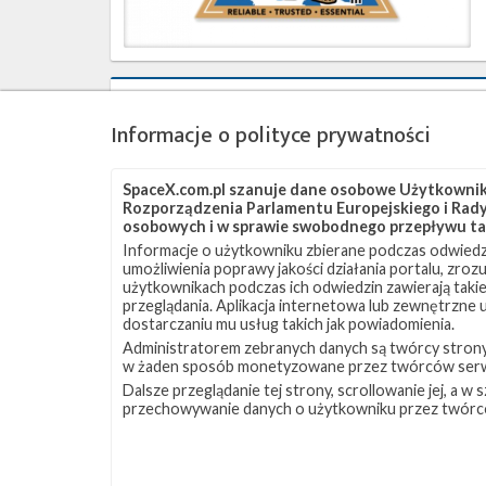
9
października
2017
Satelita
FormoSat-
Informacje o polityce prywatności
5
umieszczony
na
SpaceX.com.pl szanuje dane osobowe Użytkownikó
orbicie
Rozporządzenia Parlamentu Europejskiego i Rady 
osobowych i w sprawie swobodnego przepływu ta
Informacje o użytkowniku zbierane podczas odwiedz
umożliwienia poprawy jakości działania portalu, zro
użytkownikach podczas ich odwiedzin zawierają takie
przeglądania. Aplikacja internetowa lub zewnętrzne
dostarczaniu mu usług takich jak powiadomienia.
Administratorem zebranych danych są twórcy strony S
w żaden sposób monetyzowane przez twórców serw
Start
Dalsze przeglądanie tej strony, scrollowanie jej, a 
rakiety
przechowywanie danych o użytkowniku przez twórc
Falcon
9
z