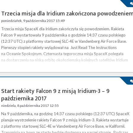
Trzecia misja dla Iridium zakończona powodzenie
poniedziałek, 9 października 2017 15:49
Trzecia misja SpaceX dla Iridium zakończyła się powodzeniem. Rakieta
Falcon 9 wystartowała 9 października o godzinie 14:37 czasu polskiego
(12:37 UTC) z platformy startowej SLC-4E w Vandenberg Air Force Base.
Pierwszy stopień rakiety wylądował na Just Read The Instructions
na Oceanie Spokojnym. Czternasta tegoroczna misja SpaceX polegała
na dostarczeniu na niską orbitę okołoziemską kolejnych satelitów Iridium
NEXT. Ładunek, składający się z dziesięciu satelitów, ważących 860 kg każd
…
Start rakiety Falcon 9 z misją Iridium-3 – 9
października 2017
niedziela, 8 października 2017 12:55
Na 9 października, na godzinę 14:37 czasu polskiego (12:37 UTC) SpaceX
planuje wystrzelenie rakiety Falcon 9 z misją Iridium-3. Rakieta wystartuje
z platformy startowej SLC-4E w Vandenberg Air Force Base, w Kalifornii.
Transmisja na żywo ze startu będzie dostępna na naszej stronie . Podczas