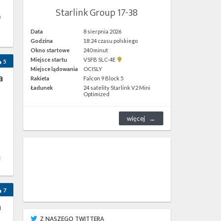
Starlink Group 17-38
a
Data
8 sierpnia 2026
Godzina
18:24 czasu polskiego
Okno startowe
240 minut
Pokaż
Miejsce startu
VSFB SLC-4E
5
lokalizację
Miejsce lądowania
OCISLY
VSFB
a
Rakieta
Falcon 9 Block 5
SLC-
4E w
Ładunek
24 satelity Starlink V2 Mini
Google
Optimized
Maps
więcej
ą
7
a
Z NASZEGO TWITTERA