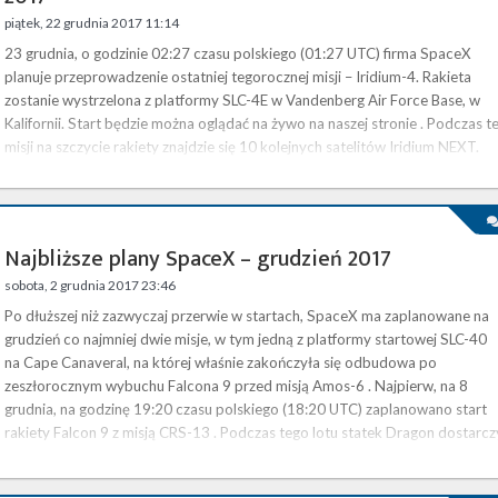
piątek, 22 grudnia 2017 11:14
23 grudnia, o godzinie 02:27 czasu polskiego (01:27 UTC) firma SpaceX
planuje przeprowadzenie ostatniej tegorocznej misji – Iridium-4. Rakieta
zostanie wystrzelona z platformy SLC-4E w Vandenberg Air Force Base, w
Kalifornii. Start będzie można oglądać na żywo na naszej stronie . Podczas te
misji na szczycie rakiety znajdzie się 10 kolejnych satelitów Iridium NEXT.
Będą one częścią konstelacji, która będzie dostarczać usługi komunikacji
głosowej i transmisji danych. Docelowo …
Najbliższe plany SpaceX – grudzień 2017
sobota, 2 grudnia 2017 23:46
Po dłuższej niż zazwyczaj przerwie w startach, SpaceX ma zaplanowane na
grudzień co najmniej dwie misje, w tym jedną z platformy startowej SLC-40
na Cape Canaveral, na której właśnie zakończyła się odbudowa po
zeszłorocznym wybuchu Falcona 9 przed misją Amos-6 . Najpierw, na 8
grudnia, na godzinę 19:20 czasu polskiego (18:20 UTC) zaplanowano start
rakiety Falcon 9 z misją CRS-13 . Podczas tego lotu statek Dragon dostarcz
na Międzynarodową Stację Kosmiczną (ISS) około 2200 kg zapasów, …