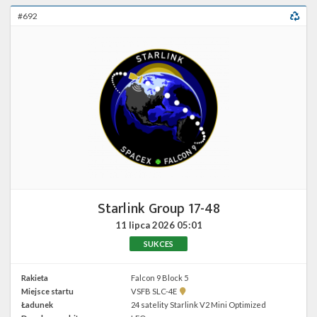
#692
Starlink Group 17-48
11 lipca 2026
05:01
SUKCES
Rakieta
Falcon 9 Block 5
Pokaż
Miejsce startu
VSFB SLC-4E
lokalizację
Ładunek
24 satelity Starlink V2 Mini Optimized
VSFB