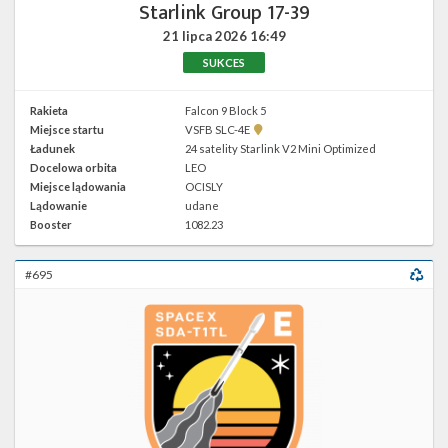
Starlink Group 17-39
21 lipca 2026
16:49
SUKCES
Rakieta
Falcon 9 Block 5
Pokaż
Miejsce startu
VSFB SLC-4E
lokalizację
Ładunek
24 satelity Starlink V2 Mini Optimized
VSFB
Docelowa orbita
LEO
SLC-
4E w
Miejsce lądowania
OCISLY
Google
Lądowanie
udane
Maps
Booster
1082.23
#695