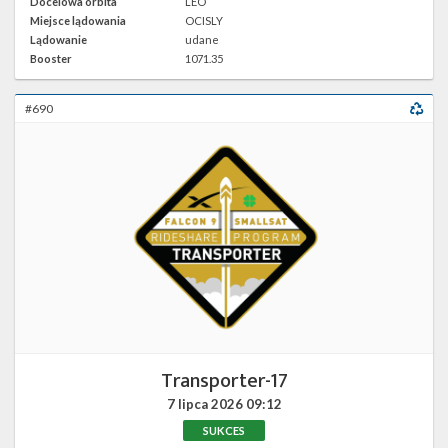
Docelowa orbita
LEO
SLC-
4E w
Miejsce lądowania
OCISLY
Google
Lądowanie
udane
Maps
Booster
1071.35
#690
Transporter-17
7 lipca 2026
09:12
SUKCES