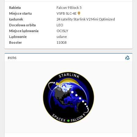
Rakieta
Falcon 9 Block 5
Pokaż
Miejsce startu
VSFB SLC-4E
lokalizację
Ładunek
24 satelity Starlink V2 Mini Optimized
VSFB
Docelowa orbita
LEO
SLC-
4E w
Miejsce lądowania
OCISLY
Google
Lądowanie
udane
Maps
Booster
1100.8
#696