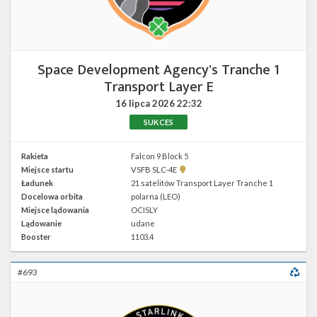
Space Development Agency's Tranche 1
Transport Layer E
16 lipca 2026
22:32
SUKCES
Rakieta
Falcon 9 Block 5
Pokaż
Miejsce startu
VSFB SLC-4E
lokalizację
Ładunek
21 satelitów Transport Layer Tranche 1
VSFB
Docelowa orbita
polarna (LEO)
SLC-
4E w
Miejsce lądowania
OCISLY
Google
Lądowanie
udane
Maps
Booster
1103.4
#693