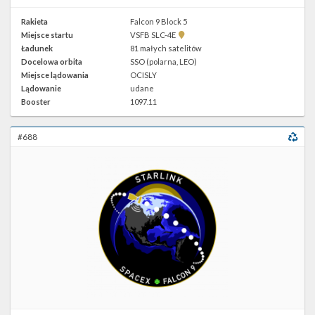
Rakieta
Falcon 9 Block 5
Pokaż
Miejsce startu
VSFB SLC-4E
lokalizację
Ładunek
81 małych satelitów
VSFB
Docelowa orbita
SSO (polarna, LEO)
SLC-
4E w
Miejsce lądowania
OCISLY
Google
Lądowanie
udane
Maps
Booster
1097.11
#688