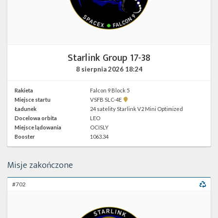
Twitter
Kalendarze
Starlink Group 17-38
8 sierpnia 2026
18:24
Rakieta
Falcon 9 Block 5
Pokaż
Miejsce startu
VSFB SLC-4E
lokalizację
Ładunek
24 satelity Starlink V2 Mini Optimized
VSFB
Docelowa orbita
LEO
SLC-
4E w
Miejsce lądowania
OCISLY
Google
Booster
1063.34
Maps
Misje zakończone
#702