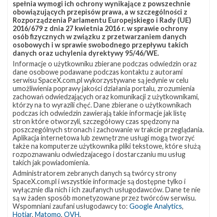
spełnia wymogi ich ochrony wynikające z powszechnie
obowiązujących przepisów prawa, a w szczególności z
Rozporządzenia Parlamentu Europejskiego i Rady (UE)
2016/679 z dnia 27 kwietnia 2016 r. w sprawie ochrony
osób fizycznych w związku z przetwarzaniem danych
osobowych i w sprawie swobodnego przepływu takich
Starlink Group 17-40
danych oraz uchylenia dyrektywy 95/46/WE.
28 czerwca 2026
18:09
Informacje o użytkowniku zbierane podczas odwiedzin oraz
dane osobowe podawane podczas kontaktu z autorami
SUKCES
serwisu SpaceX.com.pl wykorzystywane są jedynie w celu
umożliwienia poprawy jakości działania portalu, zrozumienia
zachowań odwiedzających oraz komunikacji z użytkownikami,
Rakieta
Falcon 9 Block 5
którzy na to wyrazili chęć. Dane zbierane o użytkownikach
Pokaż
Miejsce startu
VSFB SLC-4E
podczas ich odwiedzin zawierają takie informacje jak listę
lokalizację
Ładunek
24 satelity Starlink V2 Mini Optimized
VSFB
stron które otworzyli, szczegółowy czas spędzony na
Docelowa orbita
LEO
SLC-
poszczególnych stronach i zachowanie w trakcie przeglądania.
4E w
Miejsce lądowania
OCISLY
Aplikacja internetowa lub zewnętrzne usługi mogą tworzyć
Google
Lądowanie
udane
Maps
także na komputerze użytkownika pliki tekstowe, które służą
Booster
1088.17
rozpoznawaniu odwiedzajacego i dostarczaniu mu usług
takich jak powiadomienia.
Administratorem zebranych danych są twórcy strony
#685
SpaceX.com.pl i wszystkie informacje są dostępne tylko i
wyłącznie dla nich i ich zaufanych usługodawców. Dane te nie
są w żaden sposób monetyzowane przez twórców serwisu.
Wspomniani zaufani usługodawcy to:
Google Analytics
,
Hotjar
,
Matomo
,
OVH
.