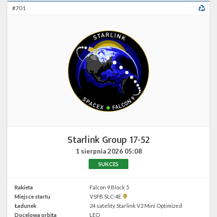
#701
Starlink Group 17-52
1 sierpnia 2026
05:08
SUKCES
Rakieta
Falcon 9 Block 5
Pokaż
Miejsce startu
VSFB SLC-4E
lokalizację
Ładunek
24 satelity Starlink V2 Mini Optimized
VSFB
Docelowa orbita
LEO
SLC-