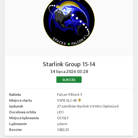
Starlink Group 15-14
14 lipca 2026
03:28
SUKCES
Rakieta
Falcon 9 Block 5
Pokaż
Miejsce startu
VSFB SLC-4E
lokalizację
Ładunek
27 satelitów Starlink V2 Mini Optimized
VSFB
Docelowa orbita
LEO
SLC-
4E w
Miejsce lądowania
OCISLY
Google
Lądowanie
udane
Maps
Booster
1082.23