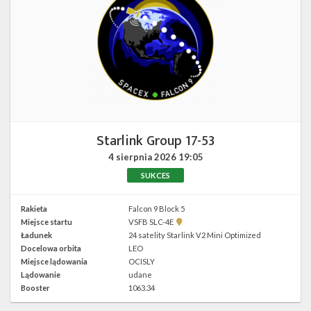
Starlink Group 17-53
4 sierpnia 2026
19:05
SUKCES
Rakieta
Falcon 9 Block 5
Pokaż
Miejsce startu
VSFB SLC-4E
lokalizację
Ładunek
24 satelity Starlink V2 Mini Optimized
VSFB
Docelowa orbita
LEO
SLC-
4E w
Miejsce lądowania
OCISLY
Google
Lądowanie
udane
Maps
Booster
1063.34