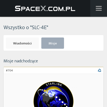
Wiadomości
Wszystko o "SLC-4E"
Baza wiedzy
Starlink
Wiadomości
Misje
Starship
Misje nadchodzące
Lista startów
#704
Na żywo
Szukaj
Facebook