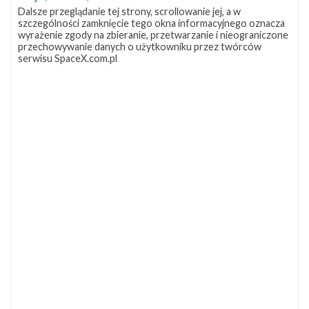
Dalsze przeglądanie tej strony, scrollowanie jej, a w
szczególności zamknięcie tego okna informacyjnego oznacza
wyrażenie zgody na zbieranie, przetwarzanie i nieograniczone
przechowywanie danych o użytkowniku przez twórców
serwisu SpaceX.com.pl
Starlink Group 17-45
25 czerwca 2026
05:30
SUKCES
Rakieta
Falcon 9 Block 5
Pokaż
Miejsce startu
VSFB SLC-4E
lokalizację
Ładunek
24 satelity Starlink V2 Mini Optimized
VSFB
Docelowa orbita
LEO
SLC-
4E w
Miejsce lądowania
OCISLY
Google
Lądowanie
udane
Maps
Booster
1081.25