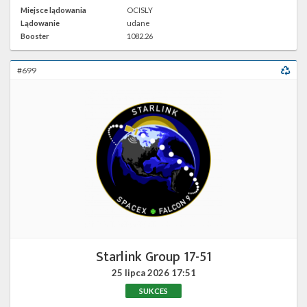
4E w
Miejsce lądowania
OCISLY
Google
Lądowanie
udane
Maps
Booster
1082.26
#699
Starlink Group 17-51
25 lipca 2026
17:51
SUKCES