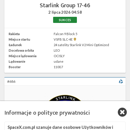
Starlink Group 17-46
2 lipca 2026
04:58
SUKCES
Rakieta
Falcon 9 Block 5
Pokaż
Miejsce startu
VSFB SLC-4E
lokalizację
Ładunek
24 satelity Starlink V2 Mini Optimized
VSFB
Docelowa orbita
LEO
SLC-
4E w
Miejsce lądowania
OCISLY
Google
Lądowanie
udane
Maps
Booster
1100.7
#686
Informacje o polityce prywatności
SpaceX.com.pl szanuje dane osobowe Użytkowników i