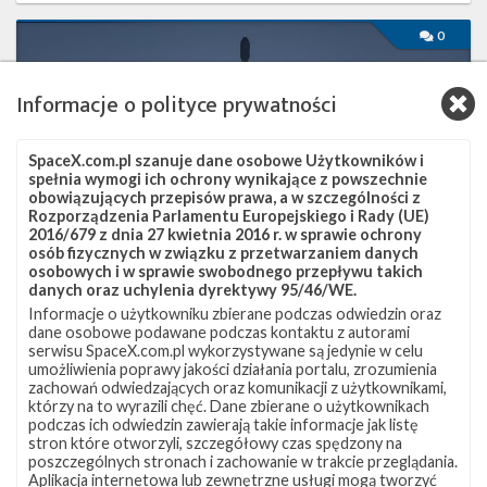
Udany
0
start
z
tajną
Informacje o polityce prywatności
misją
NROL-
87
SpaceX.com.pl szanuje dane osobowe Użytkowników i
spełnia wymogi ich ochrony wynikające z powszechnie
obowiązujących przepisów prawa, a w szczególności z
Rozporządzenia Parlamentu Europejskiego i Rady (UE)
2016/679 z dnia 27 kwietnia 2016 r. w sprawie ochrony
osób fizycznych w związku z przetwarzaniem danych
osobowych i w sprawie swobodnego przepływu takich
danych oraz uchylenia dyrektywy 95/46/WE.
Informacje o użytkowniku zbierane podczas odwiedzin oraz
dane osobowe podawane podczas kontaktu z autorami
serwisu SpaceX.com.pl wykorzystywane są jedynie w celu
Udany start z tajną misją NROL-87
umożliwienia poprawy jakości działania portalu, zrozumienia
zachowań odwiedzających oraz komunikacji z użytkownikami,
czwartek, 3 lutego 2022 13:31
którzy na to wyrazili chęć. Dane zbierane o użytkownikach
podczas ich odwiedzin zawierają takie informacje jak listę
2 lutego o godzinie 21:27 czasu polskiego (20:27 UTC) rakieta
stron które otworzyli, szczegółowy czas spędzony na
Falcon 9 wystartowała z platformy SLC-4E w Vandenberg Space
poszczególnych stronach i zachowanie w trakcie przeglądania.
Force Base w Kalifornii i wyniosła na orbitę heliosynchroniczną
Aplikacja internetowa lub zewnętrzne usługi mogą tworzyć