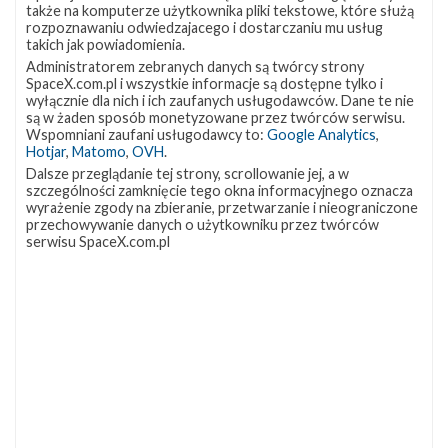
satelitę dla Narodowego Biura Rozpoznania (NRO) w ramach
także na komputerze użytkownika pliki tekstowe, które służą
misji NROL-87 . Liftoff! pic.twitter.com/pvsB7IqKSj — SpaceX
rozpoznawaniu odwiedzajacego i dostarczaniu mu usług
takich jak powiadomienia.
(@SpaceX) February 2, 2022 Na orbitę dostarczony został tajny
Administratorem zebranych danych są twórcy strony
satelita szpiegowski, którego dokładne przeznaczenie nie jest
SpaceX.com.pl i wszystkie informacje są dostępne tylko i
znane. Lot drugiego stopnia nie był …
wyłącznie dla nich i ich zaufanych usługodawców. Dane te nie
są w żaden sposób monetyzowane przez twórców serwisu.
Wspomniani zaufani usługodawcy to:
Google Analytics
,
Start
Hotjar
,
Matomo
,
OVH
.
Aktualizacja
0
rakiety
Dalsze przeglądanie tej strony, scrollowanie jej, a w
Falcon
szczególności zamknięcie tego okna informacyjnego oznacza
9
wyrażenie zgody na zbieranie, przetwarzanie i nieograniczone
z
przechowywanie danych o użytkowniku przez twórców
misją
serwisu SpaceX.com.pl
NROL-
87
–
2
lutego
2022