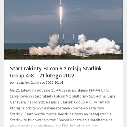
z
misją
Starlink
Group
4-
8
–
21
lutego
2022
Start rakiety Falcon 9 z misją Starlink
Group 4-8 – 21 lutego 2022
poniedziałek, 21 lutego 2022 10:14
Na 21 lutego na godzinę 15:44 czasu polskiego (14:44 UTC)
zaplanowano start rakiety Falcon 9 z platformy SLC-40 na Cape
Canaveral na Florydzie z misją Starlink Group 4-8 , w ramach
której na orbitę wyniesione zostanie kolejne 46 satelitów
Starlink. Start będzie można śledzić na żywo na naszej stronie .
Starlink to budowana przez SpaceX konstelacja satelitarna na
niskiej orbicie okołoziemskiej (LEO), której celem jest