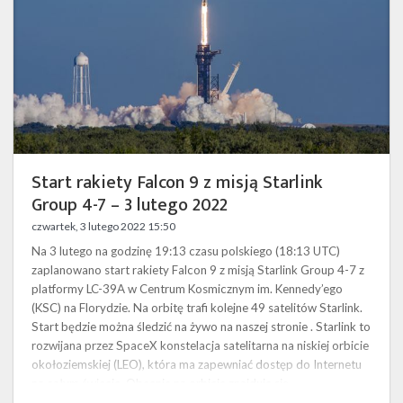
Starlink
Group
4-
7
–
3
lutego
2022
Start rakiety Falcon 9 z misją Starlink
Group 4-7 – 3 lutego 2022
czwartek, 3 lutego 2022 15:50
Na 3 lutego na godzinę 19:13 czasu polskiego (18:13 UTC)
zaplanowano start rakiety Falcon 9 z misją Starlink Group 4-7 z
platformy LC-39A w Centrum Kosmicznym im. Kennedy’ego
(KSC) na Florydzie. Na orbitę trafi kolejne 49 satelitów Starlink.
Start będzie można śledzić na żywo na naszej stronie . Starlink to
rozwijana przez SpaceX konstelacja satelitarna na niskiej orbicie
okołoziemskiej (LEO), która ma zapewniać dostęp do Internetu
na całym świecie. Obecnie na orbicie znajduje się …