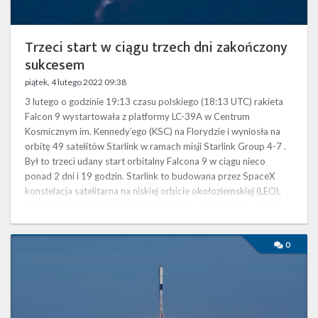
Trzeci start w ciągu trzech dni zakończony
sukcesem
piątek, 4 lutego 2022 09:38
3 lutego o godzinie 19:13 czasu polskiego (18:13 UTC) rakieta
Falcon 9 wystartowała z platformy LC-39A w Centrum
Kosmicznym im. Kennedy’ego (KSC) na Florydzie i wyniosła na
orbitę 49 satelitów Starlink w ramach misji Starlink Group 4-7 .
Był to trzeci udany start orbitalny Falcona 9 w ciągu nieco
ponad 2 dni i 19 godzin. Starlink to budowana przez SpaceX
konstelacja satelitarna na niskiej orbicie okołoziemskiej (LEO),
której celem jest zapewnianie dostępu do Internetu na całym
świecie. Po …
Start
0
rakiety
Falcon
9
z
misją