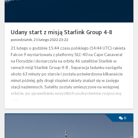
Twitter
Kalendarze
Udany start z misją Starlink Group 4-8
poniedziałek, 21 lutego 2022 23:22
21 lutego o godzinie 15:44 czasu polskiego (14:44 UTC) rakieta
Falcon 9 wystartowała z platformy SLC-40 na Cape Canaveral
na Florydzie i dostarczyła na orbitę 46 satelitów Starlink w
ramach misji Starlink Group 4-8 . Separacja ładunku nastąpiła
około 63 minuty po starcie i została potwierdzona kilkanaście
minut później, gdy drugi stopień rakiety znalazł się w zasięgu
stacji naziemnych. Satelity zostały umieszczone na wstępnej
orbicie, po sprawdzeniu wszystkich podsystemów rozpoczną
one …
Start
0
rakiety
Falcon
9