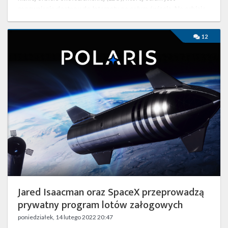
zapewnianie dostępu do Internetu na całym świecie. Na orbicie
…
Jared
12
Isaacman
oraz
SpaceX
przeprowadzą
prywatny
program
lotów
załogowych
Jared Isaacman oraz SpaceX przeprowadzą
prywatny program lotów załogowych
poniedziałek, 14 lutego 2022 20:47