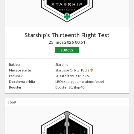
Twitter
Kalendarze
Starship's Thirteenth Flight Test
25 lipca 2026
00:51
SUKCES
Rakieta
Starship
Pokaż
Miejsce startu
Starbase Orbital Pad 2
lokalizację
Ładunek
20 satelitów Starlink V3
Starbase
Docelowa orbita
LEO (z perygeum w atmosferze)
Orbital
Pad
Booster
Booster 20, Ship 40
2 w
Google
Maps
#669