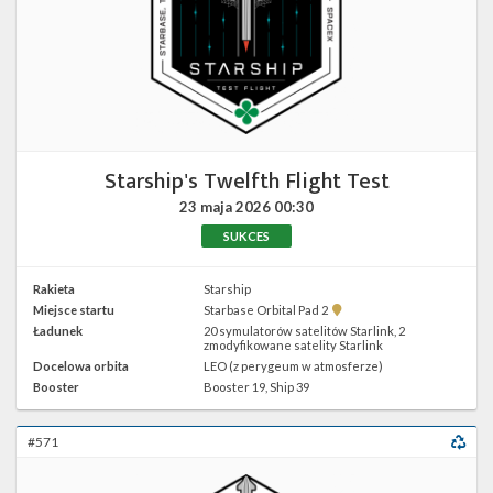
Starship's Twelfth Flight Test
23 maja 2026
00:30
SUKCES
Rakieta
Starship
Pokaż
Miejsce startu
Starbase Orbital Pad 2
lokalizację
Ładunek
20 symulatorów satelitów Starlink, 2
Starbase
zmodyfikowane satelity Starlink
Orbital
Docelowa orbita
LEO (z perygeum w atmosferze)
Pad
2 w
Booster
Booster 19, Ship 39
Google
Maps
#571