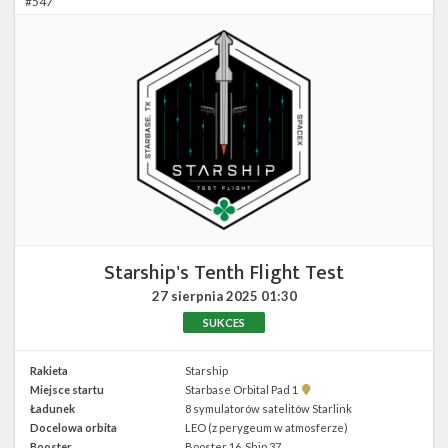
#547
Starship's Tenth Flight Test
27 sierpnia 2025
01:30
SUKCES
Rakieta
Starship
Pokaż
Miejsce startu
Starbase Orbital Pad 1
lokalizację
Ładunek
8 symulatorów satelitów Starlink
Starbase
Docelowa orbita
LEO (z perygeum w atmosferze)
Orbital
Pad
Booster
Booster 16, Ship 37