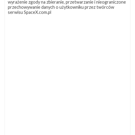
wyrażenie zgody na zbieranie, przetwarzanie i nieograniczone
przechowywanie danych o użytkowniku przez twórców
serwisu SpaceX.com.pl
Starship's Sixth Flight Test
19 listopada 2024
23:00
SUKCES
Rakieta
Starship
Pokaż
Miejsce startu
Starbase Orbital Pad 1
lokalizację
Docelowa orbita
LEO (z perygeum w atmosferze)
Starbase
Miejsce lądowania
Starbase Orbital Pad A (booster)
Orbital
Pad
Lądowanie
przerwane (booster)
1 w
Booster
Booster 13, Ship 31
Google
Maps
#399