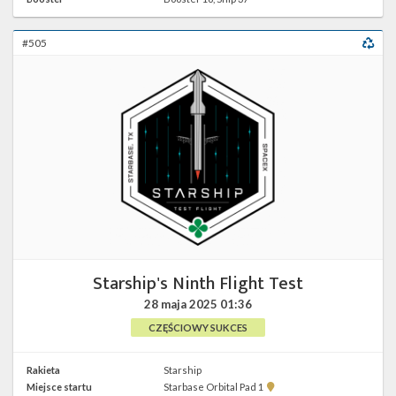
1 w
Google
Maps
#505
Starship's Ninth Flight Test
28 maja 2025
01:36
CZĘŚCIOWY SUKCES
Rakieta
Starship
Pokaż
Miejsce startu
Starbase Orbital Pad 1