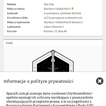
Rakieta
Starship
Pokaż
Miejsce startu
Starbase Orbital Pad 1
lokalizację
Ładunek
4 symulatory satelitów Starlink
Starbase
Docelowa orbita
LEO (z perygeum w atmosferze)
Orbital
Pad
Miejsce lądowania
Starbase Orbital Pad A (booster)
1 w
Lądowanie
udane (booster)
Google
Maps
Booster
Booster 15, Ship 34
#448
Informacje o polityce prywatności
SpaceX.com.pl szanuje dane osobowe Użytkowników i
spełnia wymogi ich ochrony wynikające z powszechnie
obowiązujących przepisów prawa, a w szczególności z
Rozporządzenia Parlamentu Europejskiego i Rady (UE)