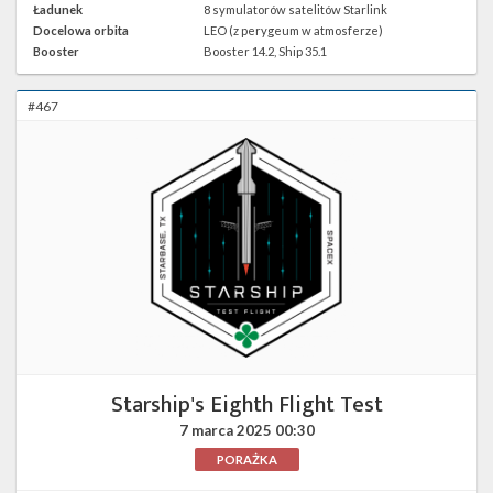
lokalizację
Ładunek
8 symulatorów satelitów Starlink
Starbase
Docelowa orbita
LEO (z perygeum w atmosferze)
Orbital
Pad
Booster
Booster 14.2, Ship 35.1
1 w
Google
Maps
#467
Starship's Eighth Flight Test
7 marca 2025
00:30
PORAŻKA