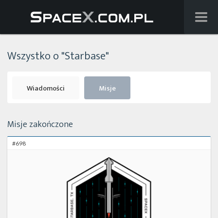
Wiadomości
Wszystko o "Starbase"
Baza wiedzy
Starlink
Wiadomości
Misje
Starship
Misje zakończone
Lista startów
#698
Na żywo
Szukaj
Facebook