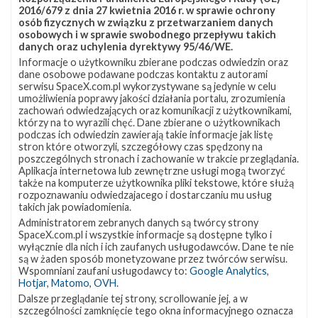
Starship's Seventh Flight Test
2016/679 z dnia 27 kwietnia 2016 r. w sprawie ochrony
16 stycznia 2025
23:37
osób fizycznych w związku z przetwarzaniem danych
osobowych i w sprawie swobodnego przepływu takich
PORAŻKA
danych oraz uchylenia dyrektywy 95/46/WE.
Informacje o użytkowniku zbierane podczas odwiedzin oraz
dane osobowe podawane podczas kontaktu z autorami
Rakieta
Starship
serwisu SpaceX.com.pl wykorzystywane są jedynie w celu
Pokaż
Miejsce startu
Starbase Orbital Pad 1
lokalizację
umożliwienia poprawy jakości działania portalu, zrozumienia
Ładunek
10 symulatorów satelitów Starlink
Starbase
zachowań odwiedzających oraz komunikacji z użytkownikami,
Docelowa orbita
LEO (z perygeum w atmosferze)
Orbital
którzy na to wyrazili chęć. Dane zbierane o użytkownikach
Pad
Miejsce lądowania
Starbase Orbital Pad A (booster)
1 w
podczas ich odwiedzin zawierają takie informacje jak listę
Lądowanie
udane (booster)
Google
stron które otworzyli, szczegółowy czas spędzony na
Maps
Booster
Booster 14, Ship 33
poszczególnych stronach i zachowanie w trakcie przeglądania.
Aplikacja internetowa lub zewnętrzne usługi mogą tworzyć
także na komputerze użytkownika pliki tekstowe, które służą
#420
rozpoznawaniu odwiedzajacego i dostarczaniu mu usług
takich jak powiadomienia.
Administratorem zebranych danych są twórcy strony
SpaceX.com.pl i wszystkie informacje są dostępne tylko i
wyłącznie dla nich i ich zaufanych usługodawców. Dane te nie
są w żaden sposób monetyzowane przez twórców serwisu.
Wspomniani zaufani usługodawcy to:
Google Analytics
,
Hotjar
,
Matomo
,
OVH
.
Dalsze przeglądanie tej strony, scrollowanie jej, a w
szczególności zamknięcie tego okna informacyjnego oznacza