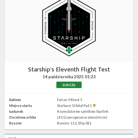
Starship's Eleventh Flight Test
14 października 2025
01:23
SUKCES
Rakieta
Falcon 9 Block 5
Pokaż
Miejsce startu
Starbase Orbital Pad 1
lokalizację
Ładunek
8 symulatorów satelitów Starlink
Starbase
Docelowa orbita
LEO (z perygeum w atmosferze)
Orbital
Pad
Booster
Booster 15.2, Ship 38.1
1 w
Google
Maps